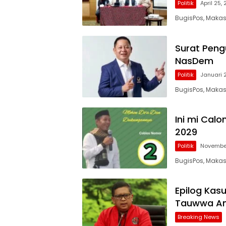
Politik
April 25,
BugisPos, Makass
Surat Peng
NasDem
Politik
Januari 
BugisPos, Makas
Ini mi Cal
2029
Politik
Novembe
BugisPos, Maka
Epilog Kas
Tauwwa Am
Breaking News