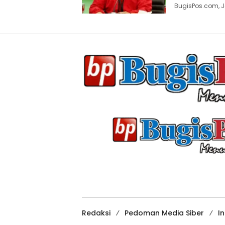
BugisPos.com, J
Redaksi
Pedoman Media Siber
I