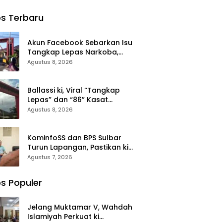
iyah,
Air Bersih ke
Bersama ki
h
dz
Desa
Anak Yatim
s Terbaru
n
Saloleyang,
Memohon
n:
Bantuan
Keberkahan
entum
Nyata di
Keamanan
Akun Facebook Sebarkan Isu
at
Tengah
Negeri
Tangkap Lepas Narkoba,
lidasi
Musim
Kasat Narkoba Polres Takalar:
Agustus 8, 2026
valuasi
Kemarau
Itu Hoax dan Fitnah
lanan
ah
Ballassi ki, Viral “Tangkap
Lepas” dan “86” Kasat
Narkoba Polres Takalar Sebut
Agustus 8, 2026
Hoax
KominfoSS dan BPS Sulbar
Turun Lapangan, Pastikan ki
Sensus Ekonomi 2026 Berjalan
Agustus 7, 2026
Nyaman dan Akurat
s Populer
Jelang Muktamar V, Wahdah
Islamiyah Perkuat ki