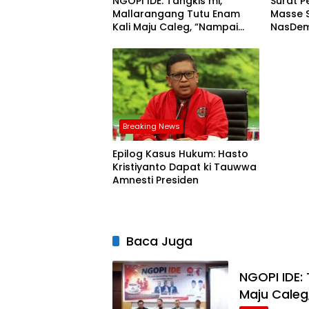
NGOPI IDE: Tangkis mi,
Surat P
Mallarangang Tutu Enam
Masse S
Kali Maju Caleg, “Nampai
NasDe
Mempo”
Breaking News
Epilog Kasus Hukum: Hasto
Kristiyanto Dapat ki Tauwwa
Amnesti Presiden
Baca Juga
NGOPI IDE:
Maju Cale