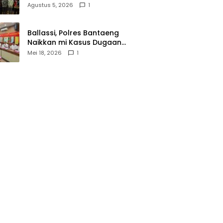
Wasathiyah dan Kebangsaan
Agustus 5, 2026
1
Ballassi, Polres Bantaeng
Naikkan mi Kasus Dugaan
Korupsi PDAM ke Penyidikan
Mei 18, 2026
1