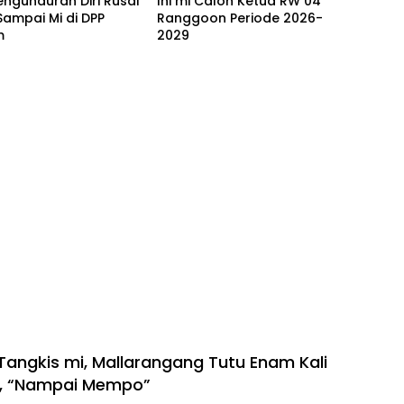
engunduran Diri Rusdi
Ini mi Calon Ketua RW 04
ampai Mi di DPP
Ranggoon Periode 2026-
m
2029
 Tangkis mi, Mallarangang Tutu Enam Kali
g, “Nampai Mempo”