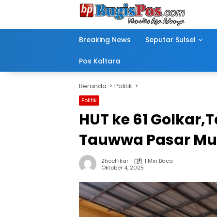
Langsung
ke
konten
Breaking News
Seputar Sulsel
Pos Kaltara
Beranda
Politik
Politik
HUT ke 61 Golkar,
Tauwwa Pasar M
Zhoelfikar
1 Min Baca
Oktober 4, 2025