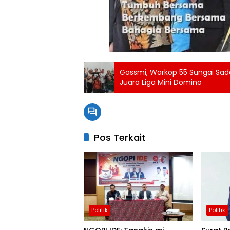
Gassmi, Warkop 55 Sungai Sad
Juara Liga Mini Domino
Pos Terkait
Politik
Politik