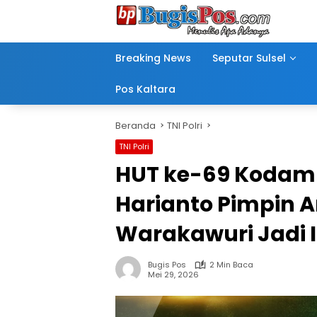
Langsung
ke
konten
Breaking News
Seputar Sulsel
Pos Kaltara
Beranda
TNI Polri
TNI Polri
HUT ke-69 Kodam 
Harianto Pimpin 
Warakawuri Jadi In
Bugis Pos
2 Min Baca
Mei 29, 2026