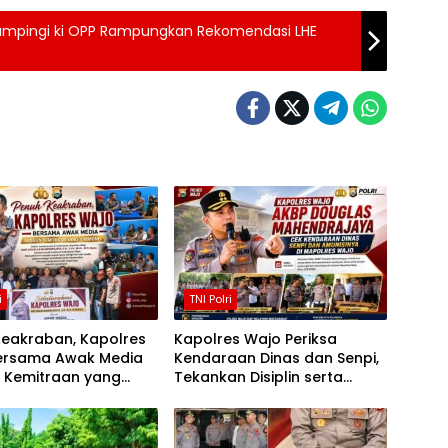
 Dampingi ki OPP Rampungkan Rekomendasi LHE
i
TNI Polri
Keakraban, Kapolres
Kapolres Wajo Periksa
ersama Awak Media
Kendaraan Dinas dan Senpi,
 Kemitraan yang
Tekankan Disiplin serta
is
Tanggung Jawab Personel