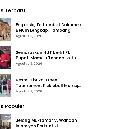
ssar
Royong
Gareccing
Bersihkan
Sinjai Selatan
s Terbaru
an 310
Lingkungan
Ditemukan
Sambut HUT
Tewas,
nan
RI ke-81
Diduga
Engkasie, Terhambat Dokumen
“Kennaki
Belum Lengkap, Tambang
an
Strom
Lampoko Disanksi Sementara
Agustus 9, 2026
karan
Kasian”
Untuk Tidak Operasional
Semarakkan HUT ke-81 RI,
Bupati Mamuju Tengah Ikut ki
Jalan Santai Bareng Warga
Agustus 9, 2026
Karossa
Resmi Dibuka, Open
Tournament Pickleball Mamuju
Tengah Jadi Ajang Pemersatu
Agustus 9, 2026
Antar daerah
s Populer
Jelang Muktamar V, Wahdah
Islamiyah Perkuat ki