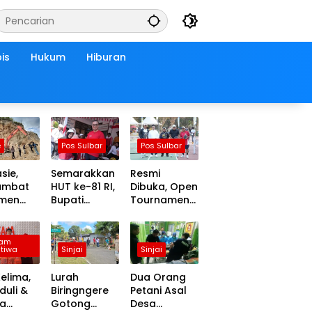
is
Hukum
Hiburan
e
Pos Sulbar
Pos Sulbar
sie,
Semarakkan
Resmi
ambat
HUT ke-81 RI,
Dibuka, Open
men
Bupati
Tournament
m
Mamuju
Pickleball
ap,
Tengah Ikut
Mamuju
bang
ki Jalan
Tengah Jadi
am
stiwa
Sinjai
Sinjai
oko
Santai
Ajang
ksi
Bareng
Pemersatu
Kelima,
Lurah
Dua Orang
ntara
Warga
Antar
duli &
Biringngere
Petani Asal
 Tidak
Karossa
daerah
na
Gotong
Desa
asional