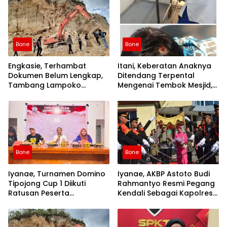
Bone
Bone
Engkasie, Terhambat
Itani, Keberatan Anaknya
Dokumen Belum Lengkap,
Ditendang Terpental
Tambang Lampoko
Mengenai Tembok Mesjid,
Disanksi Sementara Untuk
Orang Tua Korban Lapor
Tidak Operasional
Polisi
Bone
Bone
Iyanae, Turnamen Domino
Iyanae, AKBP Astoto Budi
Tipojong Cup 1 Diikuti
Rahmantyo Resmi Pegang
Ratusan Peserta
Kendali Sebagai Kapolres
Semarakkan HUT R.I ke-81
Bone
di Bone