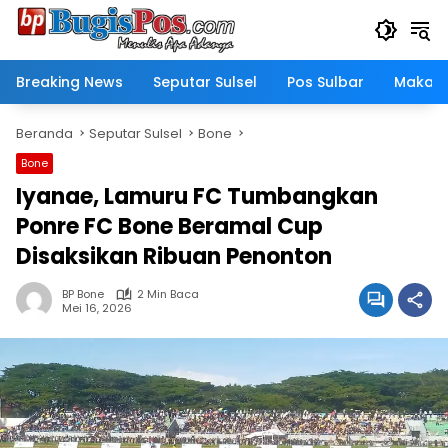
Langsung
ke
konten
Breaking News
Seputar Sulsel
Pos Sulbar
Makass
Beranda
Seputar Sulsel
Bone
Bone
Iyanae, Lamuru FC Tumbangkan
Ponre FC Bone Beramal Cup
Disaksikan Ribuan Penonton
BP Bone
2 Min Baca
Mei 16, 2026