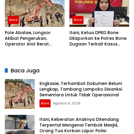
Bone
Bone
Pole Abalae, Longsor
Itani, Ketua DPRD Bone
Akibat Pengerukan,
Dilaporkan ke Polres Bone
Operator Alat Berat
Dugaan Terkait Kasus
Tambang Lampoko di
Penganiayaan
Bone Meninggal
Baca Juga
Engkasie, Terhambat Dokumen Belum
Lengkap, Tambang Lampoko Disanksi
Sementara Untuk Tidak Operasional
Bone
Agustus 9, 2026
Itani, Keberatan Anaknya Ditendang
Terpental Mengenai Tembok Mesjid,
Orang Tua Korban Lapor Polisi