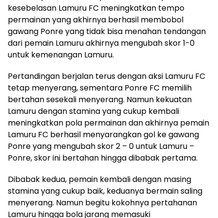
kesebelasan Lamuru FC meningkatkan tempo
permainan yang akhirnya berhasil membobol
gawang Ponre yang tidak bisa menahan tendangan
dari pemain Lamuru akhirnya mengubah skor 1-0
untuk kemenangan Lamuru.
Pertandingan berjalan terus dengan aksi Lamuru FC
tetap menyerang, sementara Ponre FC memilih
bertahan sesekali menyerang. Namun kekuatan
Lamuru dengan stamina yang cukup kembali
meningkatkan pola permainan dan akhirnya pemain
Lamuru FC berhasil menyarangkan gol ke gawang
Ponre yang mengubah skor 2 – 0 untuk Lamuru –
Ponre, skor ini bertahan hingga dibabak pertama.
Dibabak kedua, pemain kembali dengan masing
stamina yang cukup baik, keduanya bermain saling
menyerang. Namun begitu kokohnya pertahanan
Lamuru hingga bola jarang memasuki