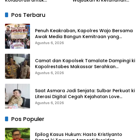
Pembangunan Daerah
Pangan Lewat Aksi Berbagi
untuk Masyarakat
Pos Terbaru
Penuh Keakraban, Kapolres Wajo Bersama
Awak Media Bangun Kemitraan yang
Harmonis
Agustus 6, 2026
Camat dan Kapolsek Tamalate Dampingi ki
Kapolrestabes Makassar Serahkan
Bantuan Sembako di Bontoduri
Agustus 6, 2026
Saat Asmara Jadi Senjata: Sulbar Perkuat ki
Literasi Digital Cegah Kejahatan Love
Scamming
Agustus 6, 2026
Pos Populer
Epilog Kasus Hukum: Hasto Kristiyanto