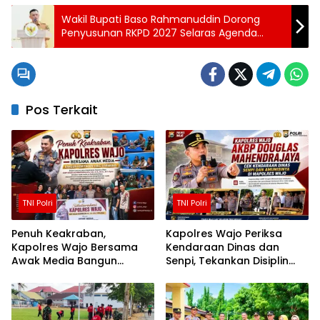
Wakil Bupati Baso Rahmanuddin Dorong
Penyusunan RKPD 2027 Selaras Agenda
Pembangunan Nasional
Pos Terkait
TNI Polri
TNI Polri
Penuh Keakraban,
Kapolres Wajo Periksa
Kapolres Wajo Bersama
Kendaraan Dinas dan
Awak Media Bangun
Senpi, Tekankan Disiplin
Kemitraan yang Harmonis
serta Tanggung Jawab
Personel