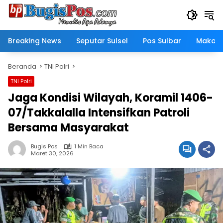
Langsung
ke
konten
Breaking News
Seputar Sulsel
Pos Sulbar
Makass
Beranda
TNI Polri
TNI Polri
Jaga Kondisi Wilayah, Koramil 1406-
07/Takkalalla Intensifkan Patroli
Bersama Masyarakat
Bugis Pos
1 Min Baca
Maret 30, 2026