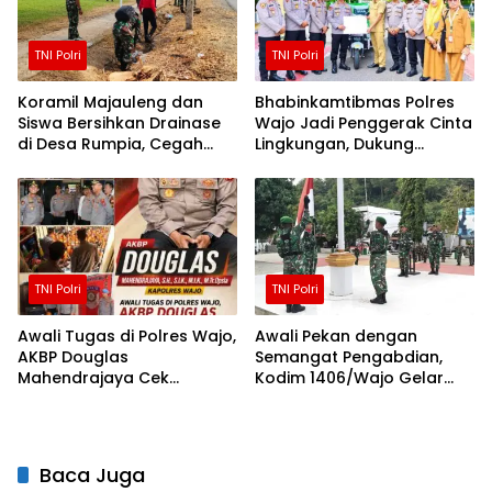
TNI Polri
TNI Polri
Koramil Majauleng dan
Bhabinkamtibmas Polres
Siswa Bersihkan Drainase
Wajo Jadi Penggerak Cinta
di Desa Rumpia, Cegah
Lingkungan, Dukung
Genangan Saat Hujan
Gerakan PISOTA’
TNI Polri
TNI Polri
Awali Tugas di Polres Wajo,
Awali Pekan dengan
AKBP Douglas
Semangat Pengabdian,
Mahendrajaya Cek
Kodim 1406/Wajo Gelar
Kesiapan Personel dan
Upacara Bendera Rutin
Fasilitas Mako
Baca Juga