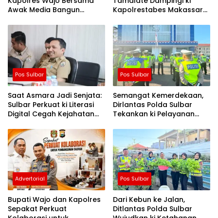
Kapolres Wajo Bersama
Tamalate Dampingi ki
Awak Media Bangun
Kapolrestabes Makassar
Kemitraan yang Harmonis
Serahkan Bantuan
Sembako di Bontoduri
Pos Sulbar
Pos Sulbar
Saat Asmara Jadi Senjata:
Semangat Kemerdekaan,
Sulbar Perkuat ki Literasi
Dirlantas Polda Sulbar
Digital Cegah Kejahatan
Tekankan ki Pelayanan
Love Scamming
yang Lebih Humanis dan
Menyentuh Hati
Advertorial
Pos Sulbar
Bupati Wajo dan Kapolres
Dari Kebun ke Jalan,
Sepakat Perkuat
Ditlantas Polda Sulbar
Kolaborasi untuk
Wujudkan ki Ketahanan