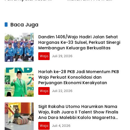
Muharram 1448 H
Ponpes Daarul Mu’minin
As’adiyah Doping
Baca Juga
Dandim 1406/Wajo Hadiri Jalan Sehat
Harganas Ke-33 Sulsel, Perkuat Sinergi
Membangun Keluarga Berkualitas
Wajo
Juli 29, 2026
Harlah ke-28 PKB Jadi Momentum PKB
Wajo Perkuat Konsolidasi dan
Perjuangan Ekonomi Kerakyatan
Wajo
Juli 22, 2026
Sigit Rakaha Utomo Harumkan Nama
Wajo, Raih Juara II Talent Show Finalis
Ana Dara Malebbi Kalolo Magaretta
Sulselbar 2026
Wajo
Juli 4, 2026