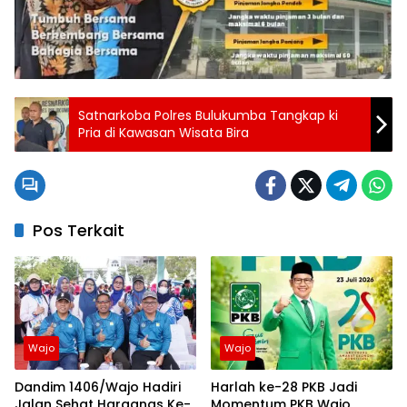
Satnarkoba Polres Bulukumba Tangkap ki
Pria di Kawasan Wisata Bira
Pos Terkait
Wajo
Wajo
Dandim 1406/Wajo Hadiri
Harlah ke-28 PKB Jadi
Jalan Sehat Harganas Ke-
Momentum PKB Wajo