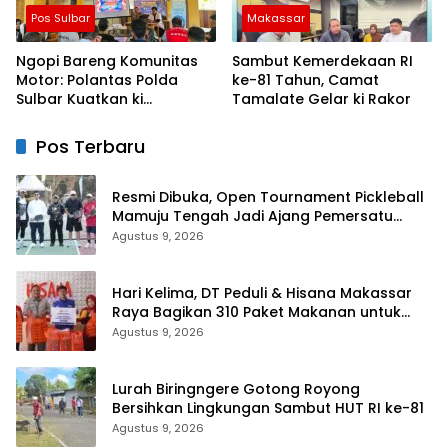
Pos Sulbar
Makassar
Ngopi Bareng Komunitas
Sambut Kemerdekaan RI
Motor: Polantas Polda
ke-81 Tahun, Camat
Sulbar Kuatkan ki
Tamalate Gelar ki Rakor
Semangat Merah Putih dan
Keselamatan
Pos Terbaru
Resmi Dibuka, Open Tournament Pickleball
Mamuju Tengah Jadi Ajang Pemersatu
Antar daerah
Agustus 9, 2026
Hari Kelima, DT Peduli & Hisana Makassar
Raya Bagikan 310 Paket Makanan untuk
Korban Kebakaran Tallo
Agustus 9, 2026
Lurah Biringngere Gotong Royong
Bersihkan Lingkungan Sambut HUT RI ke-81
Agustus 9, 2026