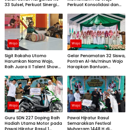
33 Sulsel, Perkuat Sinergi
Perkuat Konsolidasi dan
Membangun Keluarga
Perjuangan Ekonomi
Berkualitas
Kerakyatan
Wajo
Wajo
Sigit Rakaha Utomo
Gelar Penamatan 32 Siswa,
Harumkan Nama Wajo,
Pontren Al-Mu’minun Wajo
Raih Juara II Talent Show
Harapkan Bantuan
Finalis Ana Dara Malebbi
Pembangunan Ruang
Kalolo Magaretta
Belajar
Sulselbar 2026
Wajo
Wajo
Guru SDN 227 Doping Raih
Pawai Hijratur Rasul
Hadiah Utama Motor pada
Semarakkan Festival
Pawai Hijratur Rasul 1
Muharram 1448 H di