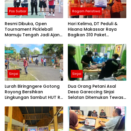
Pos Sulbar
Ragam Peristiwa
Resmi Dibuka, Open
Hari Kelima, DT Peduli &
Tournament Pickleball
Hisana Makassar Raya
Mamuju Tengah Jadi Ajang
Bagikan 310 Paket
Pemersatu Antar daerah
Makanan untuk Korban
Kebakaran Tallo
Sinjai
Sinjai
Lurah Biringngere Gotong
Dua Orang Petani Asal
Royong Bersihkan
Desa Gareccing Sinjai
Lingkungan Sambut HUT RI
Selatan Ditemukan Tewas,
ke-81
Diduga “Kennaki Strom
Kasian”