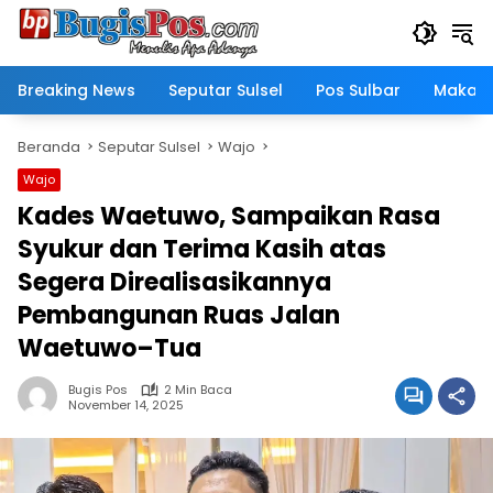
Langsung
ke
konten
Breaking News
Seputar Sulsel
Pos Sulbar
Makass
Beranda
Seputar Sulsel
Wajo
Wajo
Kades Waetuwo, Sampaikan Rasa
Syukur dan Terima Kasih atas
Segera Direalisasikannya
Pembangunan Ruas Jalan
Waetuwo–Tua
Bugis Pos
2 Min Baca
November 14, 2025