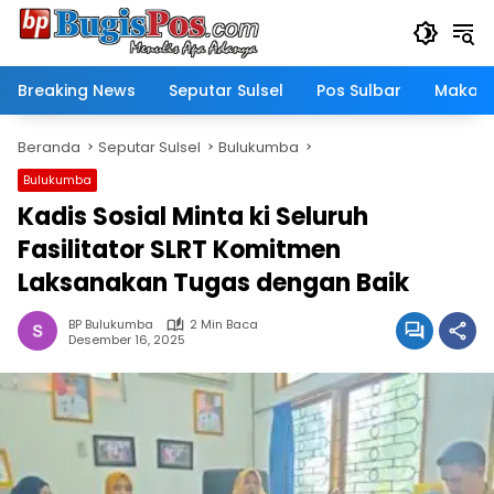
Langsung
ke
konten
Breaking News
Seputar Sulsel
Pos Sulbar
Makass
Beranda
Seputar Sulsel
Bulukumba
Bulukumba
Kadis Sosial Minta ki Seluruh
Fasilitator SLRT Komitmen
Laksanakan Tugas dengan Baik
BP Bulukumba
2 Min Baca
Desember 16, 2025