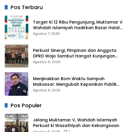
Ibadah
Pos Terbaru
Target Ki 12 Ribu Pengunjung, Muktamar V
Wahdah Islamiyah Hadirkan Bazar Halal
dan Muslim Family Expo 2026
Agustus 7, 2026
Perkuat Sinergi, Pimpinan dan Anggota
DPRD Wajo Sambut Hangat Kunjungan
Silaturahmi Kapolres Wajo yang Baru
Agustus 6, 2026
Menjinakkan Bom Waktu Sampah
Makassar: Mengubah Kepanikan Publik
Menjadi Revolusi Berbasis RT
Agustus 6, 2026
Pos Populer
Jelang Muktamar V, Wahdah Islamiyah
Perkuat ki Wasathiyah dan Kebangsaan
Agustus 5, 2026
1