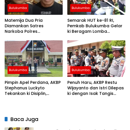
Bulukumba
Bulukumba
Matemija Dua Pria
Semarak HUT ke-81 RI,
Diamankan Satres
Pemkab Bulukumba Gelar
Narkoba Polres
ki Beragam Lomba
Bulukumba, Turut Disita
Tradisional hingga
Satu Sachet Diduga Sabu.
Olahraga
Bulukumba
Bulukumba
Pimpin Apel Perdana, AKBP
Penuh Haru, AKBP Restu
Stephanus Luckyto
Wijayanto dan Istri Dilepas
Tekankan ki Disiplin,
ki dengan Isak Tangis
Kebersihan, dan Kecintaan
Personel Polres Bulukumba
Terhadap Organisasi
Baca Juga