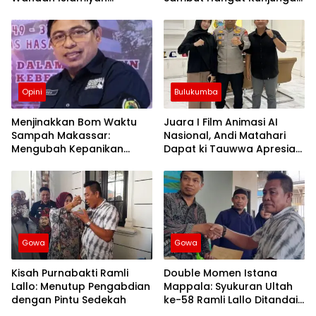
Hadirkan Bazar Halal dan
Silaturahmi Kapolres Wajo
Muslim Family Expo 2026
yang Baru
Opini
Bulukumba
Menjinakkan Bom Waktu
Juara I Film Animasi AI
Sampah Makassar:
Nasional, Andi Matahari
Mengubah Kepanikan
Dapat ki Tauwwa Apresiasi
Publik Menjadi Revolusi
Dari Kapolres Bulukumba
Berbasis RT
Gowa
Gowa
Kisah Purnabakti Ramli
Double Momen Istana
Lallo: Menutup Pengabdian
Mappala: Syukuran Ultah
dengan Pintu Sedekah
ke-58 Ramli Lallo Ditandai
Aksi Berbagi Rumah