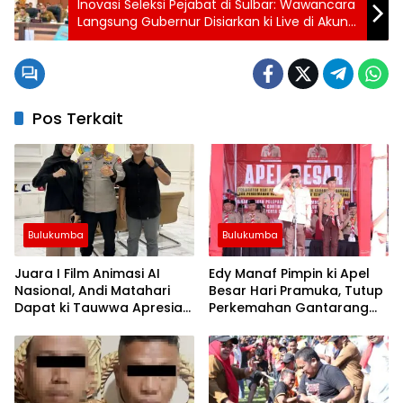
Inovasi Seleksi Pejabat di Sulbar: Wawancara
Langsung Gubernur Disiarkan ki Live di Akun
Media Sosial Pemerintah
Pos Terkait
Bulukumba
Bulukumba
Juara I Film Animasi AI
Edy Manaf Pimpin ki Apel
Nasional, Andi Matahari
Besar Hari Pramuka, Tutup
Dapat ki Tauwwa Apresiasi
Perkemahan Gantarang
Dari Kapolres Bulukumba
dan Lepas Kontingen
Jamnas XII 2026