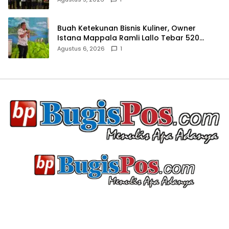
Buah Ketekunan Bisnis Kuliner, Owner
Istana Mappala Ramli Lallo Tebar 520
Paket Sembako di Gowa
Agustus 6, 2026
1