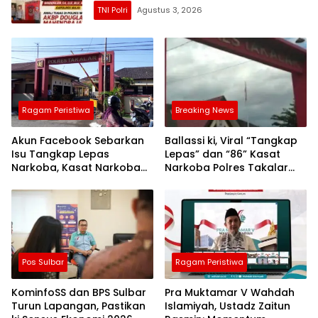
TNI Polri
Agustus 3, 2026
Ragam Peristiwa
Breaking News
Akun Facebook Sebarkan
Ballassi ki, Viral “Tangkap
Isu Tangkap Lepas
Lepas” dan “86” Kasat
Narkoba, Kasat Narkoba
Narkoba Polres Takalar
Polres Takalar: Itu Hoax
Sebut Hoax
dan Fitnah
Pos Sulbar
Ragam Peristiwa
KominfoSS dan BPS Sulbar
Pra Muktamar V Wahdah
Turun Lapangan, Pastikan
Islamiyah, Ustadz Zaitun