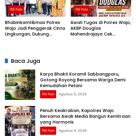
TNI Polri
TNI Polri
Bhabinkamtibmas Polres
Awali Tugas di Polres Wajo,
Wajo Jadi Penggerak Cinta
AKBP Douglas
Lingkungan, Dukung
Mahendrajaya Cek
Gerakan PISOTA’
Kesiapan Personel dan
Fasilitas Mako
Baca Juga
Karya Bhakti Koramil Sabbangparu,
Gotong Royong Bersama Warga Demi
Kemudahan Petani
TNI Polri
Agustus 6, 2026
Penuh Keakraban, Kapolres Wajo
Bersama Awak Media Bangun Kemitraan
yang Harmonis
TNI Polri
Agustus 6, 2026