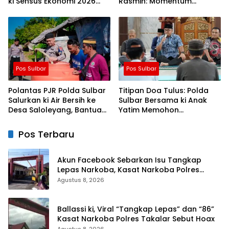
ki Sensus Ekonomi 2026
Rasmin: Momentum
Berjalan Nyaman dan
Perkuat Konsolidasi dan
Akurat
Evaluasi Perjalanan
Dakwah
Pos Sulbar
Pos Sulbar
Polantas PJR Polda Sulbar
Titipan Doa Tulus: Polda
Salurkan ki Air Bersih ke
Sulbar Bersama ki Anak
Desa Saloleyang, Bantuan
Yatim Memohon
Nyata di Tengah Musim
Keberkahan Keamanan
Kemarau
Negeri
Pos Terbaru
Akun Facebook Sebarkan Isu Tangkap
Lepas Narkoba, Kasat Narkoba Polres
Takalar: Itu Hoax dan Fitnah
Agustus 8, 2026
Ballassi ki, Viral “Tangkap Lepas” dan “86”
Kasat Narkoba Polres Takalar Sebut Hoax