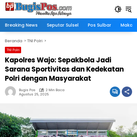
Langsung
ke
konten
Breaking News
Seputar Sulsel
Pos Sulbar
Makass
Beranda
TNI Polri
TNI Polri
Kapolres Wajo: Sepakbola Jadi
Sarana Sportivitas dan Kedekatan
Polri dengan Masyarakat
Bugis Pos
2 Min Baca
Agustus 25, 2025