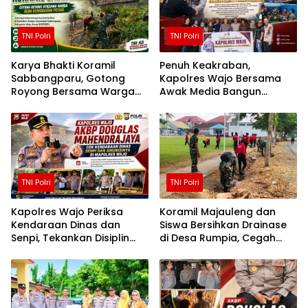
TNI Polri
TNI Polri
Karya Bhakti Koramil
Penuh Keakraban,
Sabbangparu, Gotong
Kapolres Wajo Bersama
Royong Bersama Warga
Awak Media Bangun
Demi Kemudahan Petani
Kemitraan yang Harmonis
TNI Polri
TNI Polri
Kapolres Wajo Periksa
Koramil Majauleng dan
Kendaraan Dinas dan
Siswa Bersihkan Drainase
Senpi, Tekankan Disiplin
di Desa Rumpia, Cegah
serta Tanggung Jawab
Genangan Saat Hujan
Personel