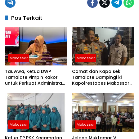
Pos Terkait
Makassar
Makassar
Tauwwa, Ketua DWP
Camat dan Kapolsek
Tamalate Pimpin Rakor
Tamalate Dampingi ki
untuk Perkuat Administrasi
Kapolrestabes Makassar
dan Evaluasi Program
Serahkan Bantuan
Sembako di Bontoduri
Makassar
Makassar
Ketua TP PKK Kecamatan
Jelang Muktamar V,