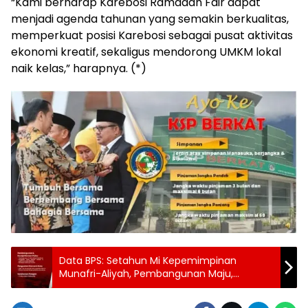
“Kami berharap Karebosi Ramadan Fair dapat
menjadi agenda tahunan yang semakin berkualitas,
memperkuat posisi Karebosi sebagai pusat aktivitas
ekonomi kreatif, sekaligus mendorong UMKM lokal
naik kelas,” harapnya. (*)
Data BPS: Setahun Mi Kepemimpinan
Munafri-Aliyah, Pembangunan Maju,
Ekonomi Tumbuh & Kesejahteraan
Meningkat