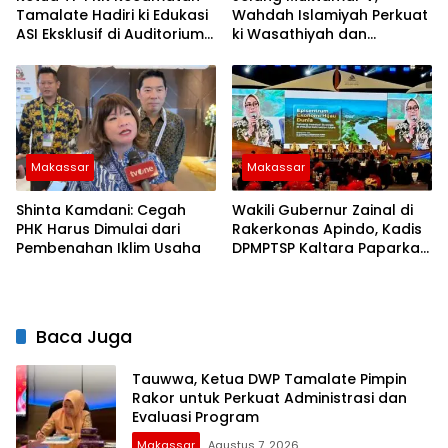
Tamalate Hadiri ki Edukasi
Wahdah Islamiyah Perkuat
ASI Eksklusif di Auditorium
ki Wasathiyah dan
TP PKK Kota Makassar
Kebangsaan
Makassar
Makassar
Shinta Kamdani: Cegah
Wakili Gubernur Zainal di
PHK Harus Dimulai dari
Rakerkonas Apindo, Kadis
Pembenahan Iklim Usaha
DPMPTSP Kaltara Paparkan
Potensi Investasi Strategis
Baca Juga
Tauwwa, Ketua DWP Tamalate Pimpin
Rakor untuk Perkuat Administrasi dan
Evaluasi Program
Makassar
Agustus 7, 2026