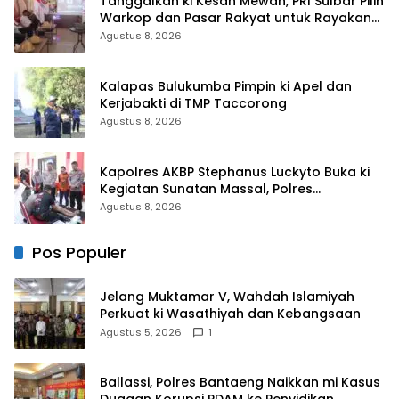
Tanggalkan ki Kesan Mewah, PRI Sulbar Pilih
Warkop dan Pasar Rakyat untuk Rayakan
HUT Ke-1
Agustus 8, 2026
Kalapas Bulukumba Pimpin ki Apel dan
Kerjabakti di TMP Taccorong
Agustus 8, 2026
Kapolres AKBP Stephanus Luckyto Buka ki
Kegiatan Sunatan Massal, Polres
Bulukumba Kerjasama dengan Pemuda
Agustus 8, 2026
Pancasila
Pos Populer
Jelang Muktamar V, Wahdah Islamiyah
Perkuat ki Wasathiyah dan Kebangsaan
Agustus 5, 2026
1
Ballassi, Polres Bantaeng Naikkan mi Kasus
Dugaan Korupsi PDAM ke Penyidikan