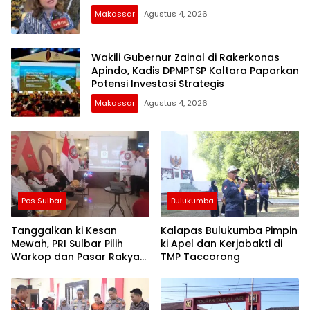
Makassar
Agustus 4, 2026
Wakili Gubernur Zainal di Rakerkonas
Apindo, Kadis DPMPTSP Kaltara Paparkan
Potensi Investasi Strategis
Makassar
Agustus 4, 2026
Pos Sulbar
Bulukumba
Tanggalkan ki Kesan
Kalapas Bulukumba Pimpin
Mewah, PRI Sulbar Pilih
ki Apel dan Kerjabakti di
Warkop dan Pasar Rakyat
TMP Taccorong
untuk Rayakan HUT Ke-1