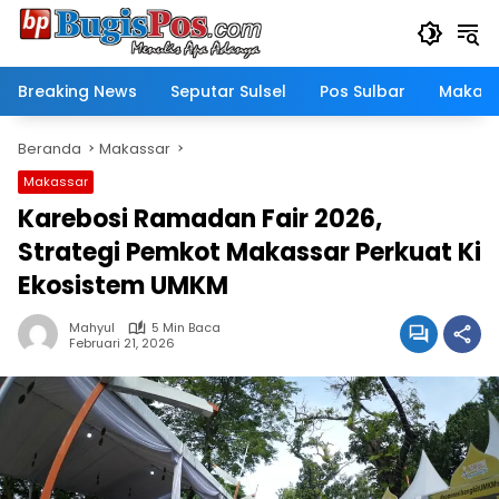
Langsung
ke
konten
Breaking News
Seputar Sulsel
Pos Sulbar
Makass
Beranda
Makassar
Makassar
Karebosi Ramadan Fair 2026,
Strategi Pemkot Makassar Perkuat Ki
Ekosistem UMKM
Mahyul
5 Min Baca
Februari 21, 2026