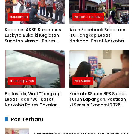
Bulukumba
Ragam Peristiwa
Kapolres AKBP Stephanus
Akun Facebook Sebarkan
Luckyto Buka ki Kegiatan
Isu Tangkap Lepas
Sunatan Massal, Polres
Narkoba, Kasat Narkoba
Bulukumba Kerjasama
Polres Takalar: Itu Hoax
dengan Pemuda Pancasila
dan Fitnah
Breaking News
Pos Sulbar
Ballassi ki, Viral “Tangkap
KominfoSS dan BPS Sulbar
Lepas” dan “86” Kasat
Turun Lapangan, Pastikan
Narkoba Polres Takalar
ki Sensus Ekonomi 2026
Sebut Hoax
Berjalan Nyaman dan
Akurat
Pos Terbaru