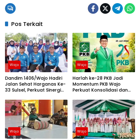
Pos Terkait
Wajo
Wajo
Dandim 1406/Wajo Hadiri
Harlah ke-28 PKB Jadi
Jalan Sehat Harganas Ke-
Momentum PKB Wajo
33 Sulsel, Perkuat Sinergi
Perkuat Konsolidasi dan
Membangun Keluarga
Perjuangan Ekonomi
Berkualitas
Kerakyatan
Wajo
Wajo