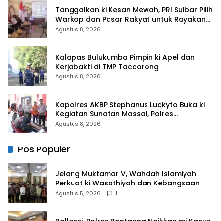
Tanggalkan ki Kesan Mewah, PRI Sulbar Pilih
Warkop dan Pasar Rakyat untuk Rayakan
HUT Ke-1
Agustus 8, 2026
Kalapas Bulukumba Pimpin ki Apel dan
Kerjabakti di TMP Taccorong
Agustus 8, 2026
Kapolres AKBP Stephanus Luckyto Buka ki
Kegiatan Sunatan Massal, Polres
Bulukumba Kerjasama dengan Pemuda
Agustus 8, 2026
Pancasila
Pos Populer
Jelang Muktamar V, Wahdah Islamiyah
Perkuat ki Wasathiyah dan Kebangsaan
Agustus 5, 2026
1