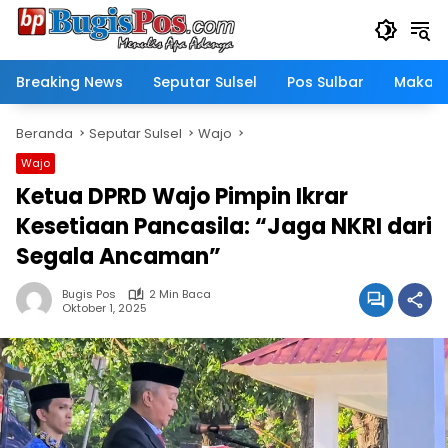
Langsung
ke
konten
Breaking News
Seputar Sulsel
Pos Sulbar
Makass
Beranda
Seputar Sulsel
Wajo
Wajo
Ketua DPRD Wajo Pimpin Ikrar
Kesetiaan Pancasila: “Jaga NKRI dari
Segala Ancaman”
Bugis Pos
2 Min Baca
Oktober 1, 2025