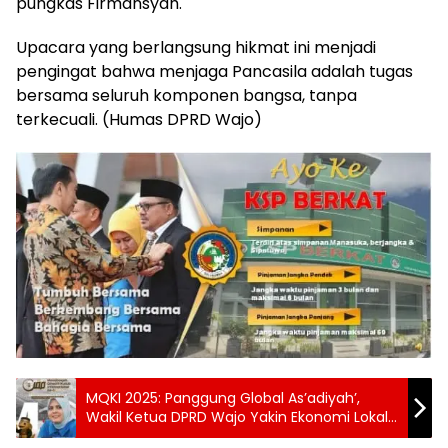
pungkas Firmansyah.
Upacara yang berlangsung hikmat ini menjadi
pengingat bahwa menjaga Pancasila adalah tugas
bersama seluruh komponen bangsa, tanpa
terkecuali. (Humas DPRD Wajo)
MQKI 2025: Panggung Global As’adiyah’,
Wakil Ketua DPRD Wajo Yakin Ekonomi Lokal
Melejit