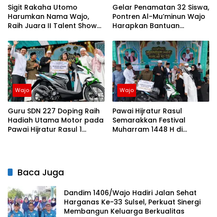
Sigit Rakaha Utomo
Gelar Penamatan 32 Siswa,
Harumkan Nama Wajo,
Pontren Al-Mu’minun Wajo
Raih Juara II Talent Show
Harapkan Bantuan
Finalis Ana Dara Malebbi
Pembangunan Ruang
Kalolo Magaretta
Belajar
Sulselbar 2026
Wajo
Wajo
Guru SDN 227 Doping Raih
Pawai Hijratur Rasul
Hadiah Utama Motor pada
Semarakkan Festival
Pawai Hijratur Rasul 1
Muharram 1448 H di
Muharram 1448 H
Ponpes Daarul Mu’minin
As’adiyah Doping
Baca Juga
Dandim 1406/Wajo Hadiri Jalan Sehat
Harganas Ke-33 Sulsel, Perkuat Sinergi
Membangun Keluarga Berkualitas