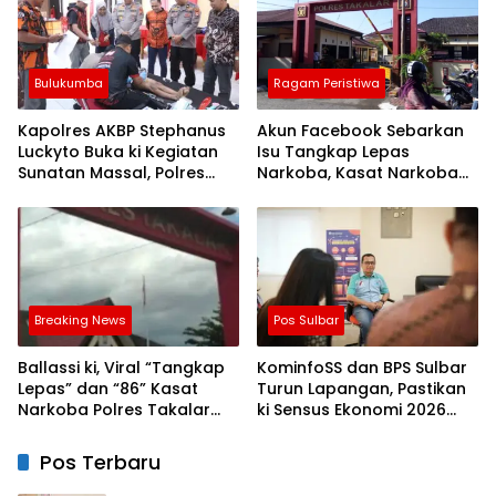
Bulukumba
Ragam Peristiwa
Kapolres AKBP Stephanus
Akun Facebook Sebarkan
Luckyto Buka ki Kegiatan
Isu Tangkap Lepas
Sunatan Massal, Polres
Narkoba, Kasat Narkoba
Bulukumba Kerjasama
Polres Takalar: Itu Hoax
dengan Pemuda Pancasila
dan Fitnah
Breaking News
Pos Sulbar
Ballassi ki, Viral “Tangkap
KominfoSS dan BPS Sulbar
Lepas” dan “86” Kasat
Turun Lapangan, Pastikan
Narkoba Polres Takalar
ki Sensus Ekonomi 2026
Sebut Hoax
Berjalan Nyaman dan
Akurat
Pos Terbaru