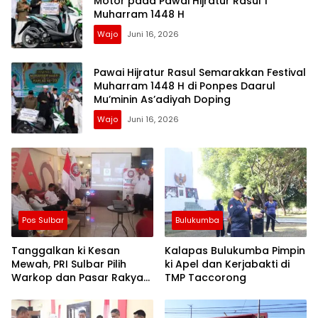
Motor pada Pawai Hijratur Rasul 1
Muharram 1448 H
Wajo
Juni 16, 2026
Pawai Hijratur Rasul Semarakkan Festival
Muharram 1448 H di Ponpes Daarul
Mu’minin As’adiyah Doping
Wajo
Juni 16, 2026
Pos Sulbar
Bulukumba
Tanggalkan ki Kesan
Kalapas Bulukumba Pimpin
Mewah, PRI Sulbar Pilih
ki Apel dan Kerjabakti di
Warkop dan Pasar Rakyat
TMP Taccorong
untuk Rayakan HUT Ke-1