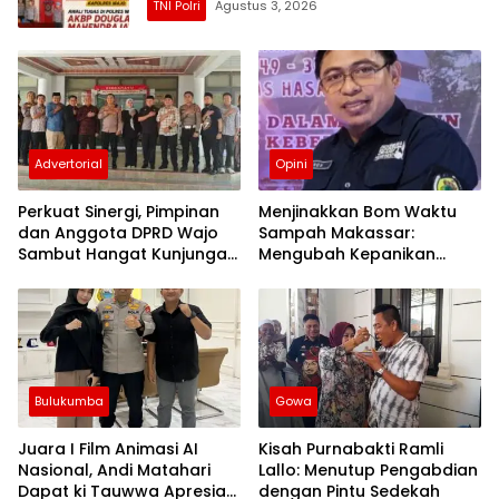
TNI Polri
Agustus 3, 2026
Advertorial
Opini
Perkuat Sinergi, Pimpinan
Menjinakkan Bom Waktu
dan Anggota DPRD Wajo
Sampah Makassar:
Sambut Hangat Kunjungan
Mengubah Kepanikan
Silaturahmi Kapolres Wajo
Publik Menjadi Revolusi
yang Baru
Berbasis RT
Bulukumba
Gowa
Juara I Film Animasi AI
Kisah Purnabakti Ramli
Nasional, Andi Matahari
Lallo: Menutup Pengabdian
Dapat ki Tauwwa Apresiasi
dengan Pintu Sedekah