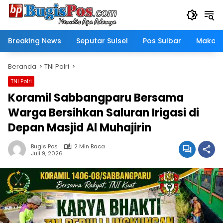
Langsung
ke
konten
Breaking News
Seputar Sulsel
Pos Sulbar
Makass
Beranda
TNI Polri
TNI Polri
Koramil Sabbangparu Bersama
Warga Bersihkan Saluran Irigasi di
Depan Masjid Al Muhajirin
Bugis Pos
2 Min Baca
Juli 9, 2026