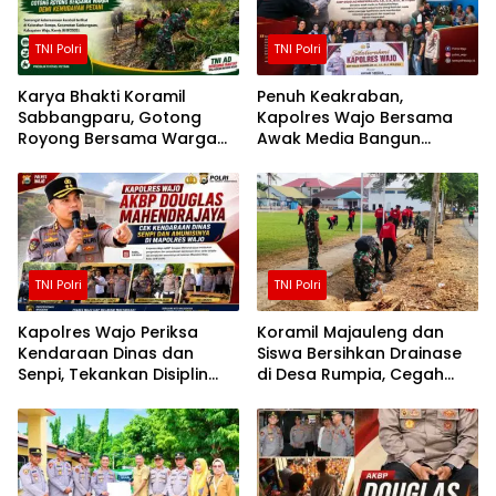
TNI Polri
TNI Polri
Karya Bhakti Koramil
Penuh Keakraban,
Sabbangparu, Gotong
Kapolres Wajo Bersama
Royong Bersama Warga
Awak Media Bangun
Demi Kemudahan Petani
Kemitraan yang Harmonis
TNI Polri
TNI Polri
Kapolres Wajo Periksa
Koramil Majauleng dan
Kendaraan Dinas dan
Siswa Bersihkan Drainase
Senpi, Tekankan Disiplin
di Desa Rumpia, Cegah
serta Tanggung Jawab
Genangan Saat Hujan
Personel