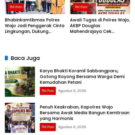
TNI Polri
TNI Polri
Bhabinkamtibmas Polres
Awali Tugas di Polres Wajo,
Wajo Jadi Penggerak Cinta
AKBP Douglas
Lingkungan, Dukung
Mahendrajaya Cek
Gerakan PISOTA’
Kesiapan Personel dan
Fasilitas Mako
Baca Juga
Karya Bhakti Koramil Sabbangparu,
Gotong Royong Bersama Warga Demi
Kemudahan Petani
TNI Polri
Agustus 6, 2026
Penuh Keakraban, Kapolres Wajo
Bersama Awak Media Bangun Kemitraan
yang Harmonis
TNI Polri
Agustus 6, 2026