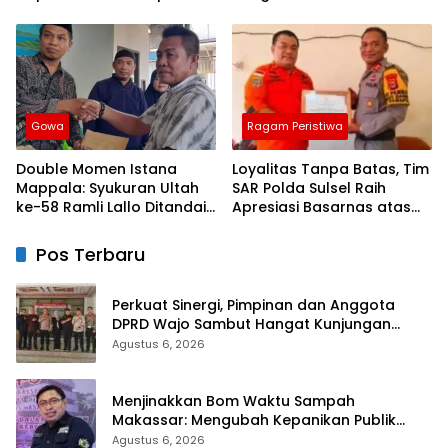
Dari Kapolres Bulukumba
Gowa
Ragam Peristiwa
Double Momen Istana
Loyalitas Tanpa Batas, Tim
Mappala: Syukuran Ultah
SAR Polda Sulsel Raih
ke-58 Ramli Lallo Ditandai
Apresiasi Basarnas atas
Aksi Berbagi Rumah
Evakuasi ATR 42
Ibadah
Pos Terbaru
Perkuat Sinergi, Pimpinan dan Anggota
DPRD Wajo Sambut Hangat Kunjungan
Silaturahmi Kapolres Wajo yang Baru
Agustus 6, 2026
Menjinakkan Bom Waktu Sampah
Makassar: Mengubah Kepanikan Publik
Menjadi Revolusi Berbasis RT
Agustus 6, 2026