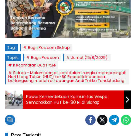
Tag:
BugisPos.com Sidrap
Topik:
BugisPos.com
Jumat (15/8/2025).
Kecamatan Dua Pitue
Sidrap - Malam pentas seni dalam rangka memperingati
Hari Ulang Tahun (HUT) ke-80 Republik Indonesia
berlangsung meriah di Lapangan Andi Tekko Tandutedung
Pawai Kemerdekaan Komunitas Vespa
Semarakkan HUT ke-80 RI di Sidrap
Pos Terkait