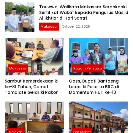
Tauwwa, Walikota Makassar Serahkanki
Sertifikat Wakaf kepada Pengurus Masjid
Al Ikhtiar di Hari Santri
Makassar
Oktober 22, 2025
Makassar
Ragam Peristiwa
Sambut Kemerdekaan RI
Gass, Bupati Bantaeng
ke-81 Tahun, Camat
Lepas ki Peserta BRC di
Tamalate Gelar ki Rakor
Momentum HUT ke-10
Selayar
Pos Sulbar