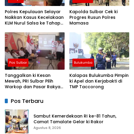
Polres Kepulauan Selayar
Kapolda Sulbar Cek ki
Naikkan Kasus Kecelakaan
Progres Rusun Polres
KLM Nurul Salsa ke Tahap
Mamasa
Penyidikan
Pos Sulbar
Bulukumba
Tanggalkan ki Kesan
Kalapas Bulukumba Pimpin
Mewah, PRI Sulbar Pilih
ki Apel dan Kerjabakti di
Warkop dan Pasar Rakyat
TMP Taccorong
untuk Rayakan HUT Ke-1
Pos Terbaru
Sambut Kemerdekaan RI ke-81 Tahun,
Camat Tamalate Gelar ki Rakor
Agustus 8, 2026