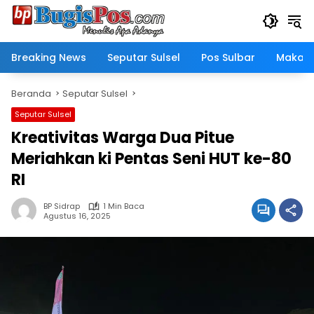
Langsung
ke
konten
Breaking News
Seputar Sulsel
Pos Sulbar
Makass
Beranda
Seputar Sulsel
Seputar Sulsel
Kreativitas Warga Dua Pitue
Meriahkan ki Pentas Seni HUT ke-80
RI
BP Sidrap
1 Min Baca
Agustus 16, 2025