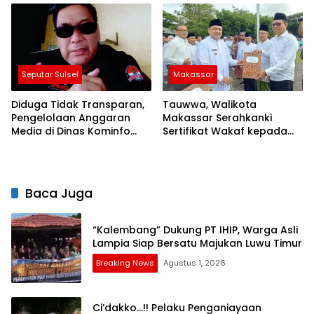
Publik yang Lebih Baik
Seputar Sulsel
Makassar
Diduga Tidak Transparan,
Tauwwa, Walikota
Pengelolaan Anggaran
Makassar Serahkanki
Media di Dinas Kominfo
Sertifikat Wakaf kepada
Wajo Tuai Sorotan Publik
Pengurus Masjid Al Ikhtiar
di Hari Santri
Baca Juga
“Kalembang” Dukung PT IHIP, Warga Asli
Lampia Siap Bersatu Majukan Luwu Timur
Breaking News
Agustus 1, 2026
Ci’dakko…!! Pelaku Penganiayaan