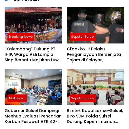
Breaking News
Seputar Sulsel
“Kalembang” Dukung PT
Ci’dakko…!! Pelaku
IHIP, Warga Asli Lampia
Penganiayaan Bersenjata
Siap Bersatu Majukan Luwu
Tajam di Selayar,
Timur
Ditangkap Polisi
Makassar
Seputar Sulsel
Gubernur Sulsel Dampingi
Bimtek Kapolsek se-Sulsel,
Menhub Evaluasi Pencarian
Biro SDM Polda Sulsel
Korban Pesawat ATR 42-
Dorong Kepemimpinan
500
Humanis dan Pelayanan