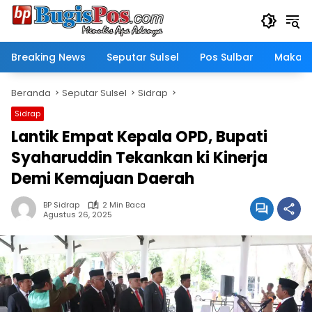
Langsung
ke
konten
Breaking News
Seputar Sulsel
Pos Sulbar
Makass
Beranda
Seputar Sulsel
Sidrap
Sidrap
Lantik Empat Kepala OPD, Bupati
Syaharuddin Tekankan ki Kinerja
Demi Kemajuan Daerah
BP Sidrap
2 Min Baca
Agustus 26, 2025