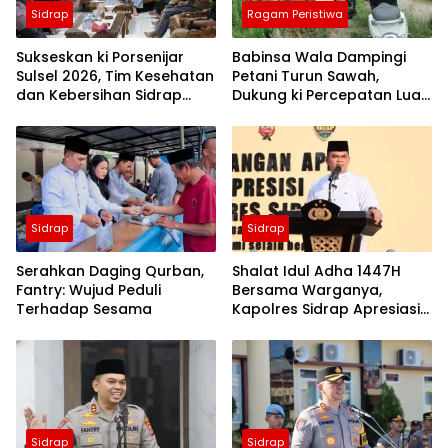
Sidrap
Ragam Peristiwa
Sukseskan ki Porsenijar
Babinsa Wala Dampingi
Sulsel 2026, Tim Kesehatan
Petani Turun Sawah,
dan Kebersihan Sidrap
Dukung ki Percepatan Luas
Diminta Siaga Penuh
Tambah Tanam di Sidrap
Sidrap
Sidrap
Serahkan Daging Qurban,
Shalat Idul Adha 1447H
Fantry: Wujud Peduli
Bersama Warganya,
Terhadap Sesama
Kapolres Sidrap Apresiasi
ki Capaian Ekonomi
Daerah
Sidrap
Sidrap