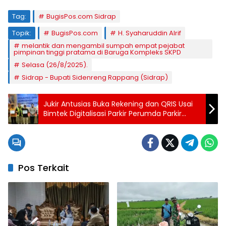
Tag:
BugisPos.com Sidrap
Topik:
BugisPos.com
H. Syaharuddin Alrif
melantik dan mengambil sumpah empat pejabat
pimpinan tinggi pratama di Baruga Kompleks SKPD
Selasa (26/8/2025).
Sidrap - Bupati Sidenreng Rappang (Sidrap)
Jukir Antusias Buka Rekening dan QRIS Usai
Bimtek Digitalisasi Parkir Perumda Parkir
Makassar
Pos Terkait