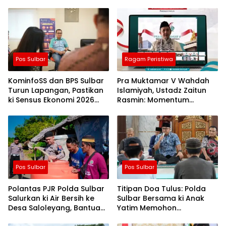
Pos Sulbar
Ragam Peristiwa
KominfoSS dan BPS Sulbar
Pra Muktamar V Wahdah
Turun Lapangan, Pastikan
Islamiyah, Ustadz Zaitun
ki Sensus Ekonomi 2026
Rasmin: Momentum
Berjalan Nyaman dan
Perkuat Konsolidasi dan
Akurat
Evaluasi Perjalanan
Dakwah
Pos Sulbar
Pos Sulbar
Polantas PJR Polda Sulbar
Titipan Doa Tulus: Polda
Salurkan ki Air Bersih ke
Sulbar Bersama ki Anak
Desa Saloleyang, Bantuan
Yatim Memohon
Nyata di Tengah Musim
Keberkahan Keamanan