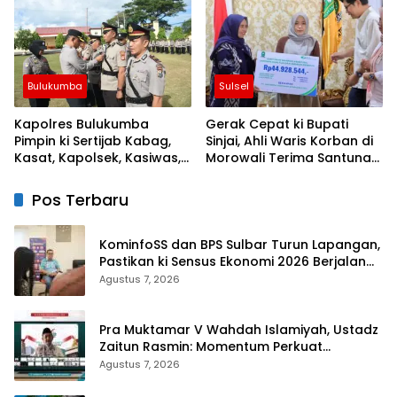
Kemarau
Negeri
Bulukumba
Sulsel
Kapolres Bulukumba
Gerak Cepat ki Bupati
Pimpin ki Sertijab Kabag,
Sinjai, Ahli Waris Korban di
Kasat, Kapolsek, Kasiwas,
Morowali Terima Santunan
dan Pelantikan Kasi Humas
Kematian dari BPJS
Ketenagakerjaan
Pos Terbaru
KominfoSS dan BPS Sulbar Turun Lapangan,
Pastikan ki Sensus Ekonomi 2026 Berjalan
Nyaman dan Akurat
Agustus 7, 2026
Pra Muktamar V Wahdah Islamiyah, Ustadz
Zaitun Rasmin: Momentum Perkuat
Konsolidasi dan Evaluasi Perjalanan
Agustus 7, 2026
Dakwah