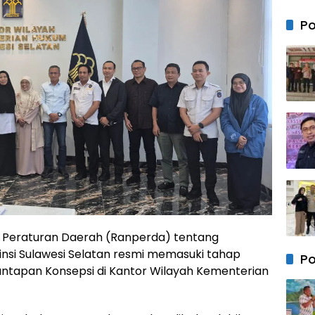
Menu
Baru
Peng
Po
denga
Sede
Peraturan Daerah (Ranperda) tentang
si Sulawesi Selatan resmi memasuki tahap
Po
ntapan Konsepsi di Kantor Wilayah Kementerian