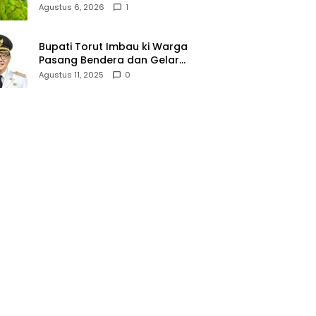
Lallo Tebar 520 Paket
Agustus 6, 2026
1
Sembako di Gowa
Bupati Torut Imbau ki Warga
Pasang Bendera dan Gelar
Lomba 17 Agustus
Agustus 11, 2025
0