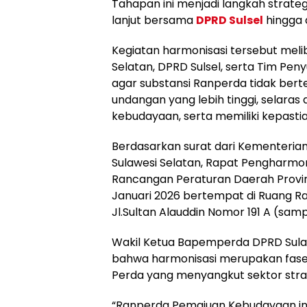
Tahapan ini menjadi langkah strate
lanjut bersama
DPRD Sulsel
hingga 
Kegiatan harmonisasi tersebut meli
Selatan, DPRD Sulsel, serta Tim Pen
agar substansi Ranperda tidak be
undangan yang lebih tinggi, selaras
kebudayaan, serta memiliki kepast
Berdasarkan surat dari Kementerian
Sulawesi Selatan, Rapat Pengharmo
Rancangan Peraturan Daerah Provinsi
Januari 2026 bertempat di Ruang R
Jl.Sultan Alauddin Nomor 191 A (samp
Wakil Ketua Bapemperda DPRD Sula
bahwa harmonisasi merupakan fase
Perda yang menyangkut sektor stra
“Ranperda Pemajuan Kebudayaan ini