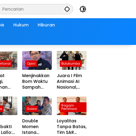
is
Hukum
Hiburan
rtorial
Opini
Bulukumba
at
Menjinakkan
Juara I Film
i,
Bom Waktu
Animasi AI
inan
Sampah
Nasional,
Anggota
Makassar:
Andi
 Wajo
Mengubah
Matahari
ut
Kepanikan
Dapat ki
Ragam
a
Gowa
Peristiwa
at
Publik
Tauwwa
ungan
Menjadi
Apresiasi
Double
Loyalitas
urahmi
Revolusi
Dari
bakti
Momen
Tanpa Batas,
lres
Berbasis RT
Kapolres
Lallo:
Istana
Tim SAR
 yang
Bulukumba