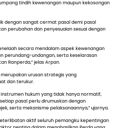
i tumpang tindih kewenangan maupun kekosongan
sik dengan sangat cermat pasal demi pasal
kukan perubahan dan penyesuaian sesuai dengan
 menelaah secara mendalam aspek kewenangan
an perundang-undangan, serta keselarasan
tan Ranperda,” jelas Arpan.
merupakan urusan strategis yang
t dan terukur.
 instrumen hukum yang tidak hanya normatif,
u, setiap pasal perlu dirumuskan dengan
jek, serta mekanisme pelaksanaannya,” ujarnya.
terlibatan aktif seluruh pemangku kepentingan
faktor penting dalam menghasilkan Perda yang