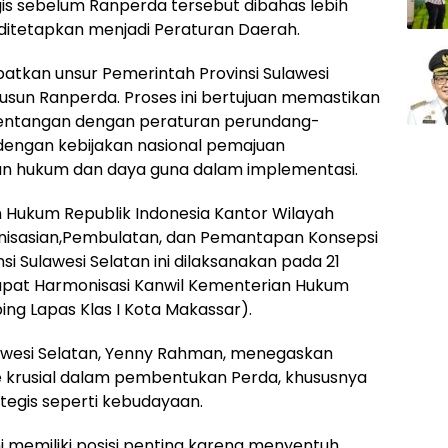
gis sebelum Ranperda tersebut dibahas lebih
ditetapkan menjadi Peraturan Daerah.
batkan unsur Pemerintah Provinsi Sulawesi
yusun Ranperda. Proses ini bertujuan memastikan
rtentangan dengan peraturan perundang-
 dengan kebijakan nasional pemajuan
ian hukum dan daya guna dalam implementasi.
 Hukum Republik Indonesia Kantor Wilayah
nisasian,Pembulatan, dan Pemantapan Konsepsi
 Sulawesi Selatan ini dilaksanakan pada 21
apat Harmonisasi Kanwil Kementerian Hukum
ing Lapas Klas I Kota Makassar).
wesi Selatan, Yenny Rahman, menegaskan
 krusial dalam pembentukan Perda, khususnya
tegis seperti kebudayaan.
 memiliki posisi penting karena menyentuh