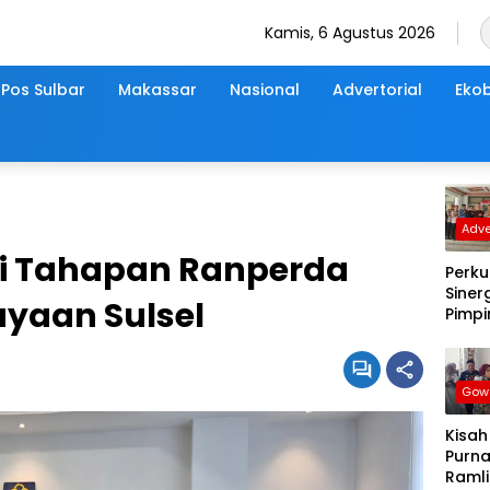
Kamis, 6 Agustus 2026
Pos Sulbar
Makassar
Nasional
Advertorial
Ekob
Adve
 mi Tahapan Ranperda
Perku
Sinerg
yaan Sulsel
Pimp
dan 
DPRD
Samb
Gow
Hang
Kunj
Kisah
Silat
Purna
Kapo
Ramli 
Wajo