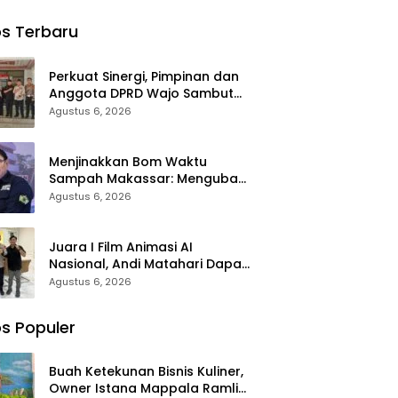
tup
Mappala:
Polda Sulsel
abdian
Syukuran
Raih
s Terbaru
n Pintu
Ultah ke-58
Apresiasi
kah
Ramli Lallo
Basarnas
Ditandai Aksi
atas
Perkuat Sinergi, Pimpinan dan
Berbagi
Evakuasi ATR
Anggota DPRD Wajo Sambut
Rumah
42
Hangat Kunjungan Silaturahmi
Agustus 6, 2026
Ibadah
Kapolres Wajo yang Baru
Menjinakkan Bom Waktu
Sampah Makassar: Mengubah
Kepanikan Publik Menjadi
Agustus 6, 2026
Revolusi Berbasis RT
Juara I Film Animasi AI
Nasional, Andi Matahari Dapat
ki Tauwwa Apresiasi Dari
Agustus 6, 2026
Kapolres Bulukumba
s Populer
Buah Ketekunan Bisnis Kuliner,
Owner Istana Mappala Ramli