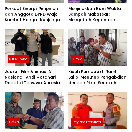
Perkuat Sinergi, Pimpinan
Menjinakkan Bom Waktu
dan Anggota DPRD Wajo
Sampah Makassar:
Sambut Hangat Kunjungan
Mengubah Kepanikan
Silaturahmi Kapolres Wajo
Publik Menjadi Revolusi
yang Baru
Berbasis RT
Bulukumba
Gowa
Juara I Film Animasi AI
Kisah Purnabakti Ramli
Nasional, Andi Matahari
Lallo: Menutup Pengabdian
Dapat ki Tauwwa Apresiasi
dengan Pintu Sedekah
Dari Kapolres Bulukumba
Gowa
Ragam Peristiwa