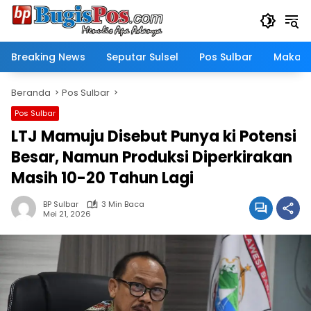
Langsung
ke
konten
Breaking News
Seputar Sulsel
Pos Sulbar
Makass
Beranda
Pos Sulbar
Pos Sulbar
LTJ Mamuju Disebut Punya ki Potensi
Besar, Namun Produksi Diperkirakan
Masih 10-20 Tahun Lagi
BP Sulbar
3 Min Baca
Mei 21, 2026