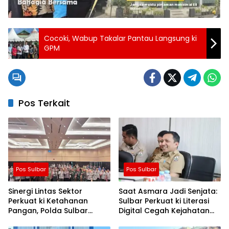
Cocoki, Wabup Takalar Pantau Langsung ki
GPM
Pos Terkait
Pos Sulbar
Pos Sulbar
Sinergi Lintas Sektor
Saat Asmara Jadi Senjata:
Perkuat ki Ketahanan
Sulbar Perkuat ki Literasi
Pangan, Polda Sulbar
Digital Cegah Kejahatan
Dukung Percepatan Cetak
Love Scamming