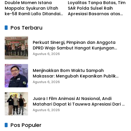
Double Momen Istana
Loyalitas Tanpa Batas, Tim
Mappala: Syukuran Ultah
SAR Polda Sulsel Raih
ke-58 Ramli Lallo Ditandai
Apresiasi Basarnas atas
Aksi Berbagi Rumah
Evakuasi ATR 42
Ibadah
Pos Terbaru
Perkuat Sinergi, Pimpinan dan Anggota
DPRD Wajo Sambut Hangat Kunjungan
Silaturahmi Kapolres Wajo yang Baru
Agustus 6, 2026
Menjinakkan Bom Waktu Sampah
Makassar: Mengubah Kepanikan Publik
Menjadi Revolusi Berbasis RT
Agustus 6, 2026
Juara I Film Animasi AI Nasional, Andi
Matahari Dapat ki Tauwwa Apresiasi Dari
Kapolres Bulukumba
Agustus 6, 2026
Pos Populer