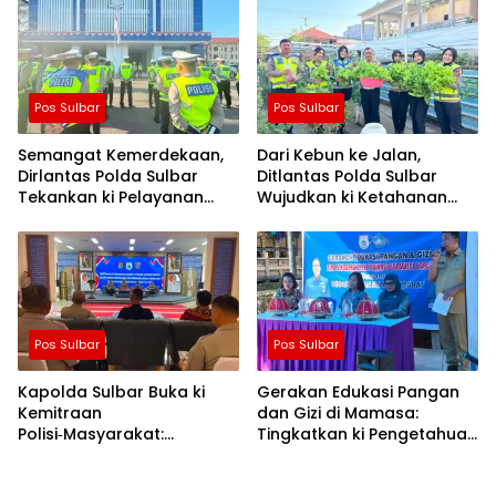
Sawah dan Mitigasi
Kekeringan
Pos Sulbar
Pos Sulbar
Semangat Kemerdekaan,
Dari Kebun ke Jalan,
Dirlantas Polda Sulbar
Ditlantas Polda Sulbar
Tekankan ki Pelayanan
Wujudkan ki Ketahanan
yang Lebih Humanis dan
Pangan Lewat Aksi Berbagi
Menyentuh Hati
untuk Masyarakat
Pos Sulbar
Pos Sulbar
Kapolda Sulbar Buka ki
Gerakan Edukasi Pangan
Kemitraan
dan Gizi di Mamasa:
Polisi‑Masyarakat:
Tingkatkan ki Pengetahuan
Bersama Putus Rantai
dan Keterampilan
Penularan TBC
Keluarga dalam