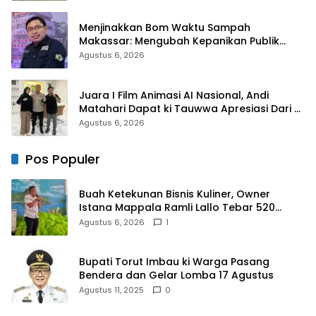
Menjinakkan Bom Waktu Sampah
Makassar: Mengubah Kepanikan Publik
Menjadi Revolusi Berbasis RT
Agustus 6, 2026
Juara I Film Animasi AI Nasional, Andi
Matahari Dapat ki Tauwwa Apresiasi Dari
Kapolres Bulukumba
Agustus 6, 2026
Pos Populer
Buah Ketekunan Bisnis Kuliner, Owner
Istana Mappala Ramli Lallo Tebar 520
Paket Sembako di Gowa
Agustus 6, 2026
1
Bupati Torut Imbau ki Warga Pasang
Bendera dan Gelar Lomba 17 Agustus
Agustus 11, 2025
0