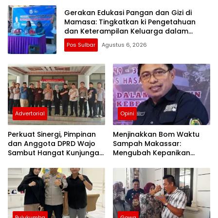
Gerakan Edukasi Pangan dan Gizi di
Mamasa: Tingkatkan ki Pengetahuan
dan Keterampilan Keluarga dalam
Pemenuhan Gizi
Pos Sulbar
Agustus 6, 2026
Advertorial
Opini
Perkuat Sinergi, Pimpinan
Menjinakkan Bom Waktu
dan Anggota DPRD Wajo
Sampah Makassar:
Sambut Hangat Kunjungan
Mengubah Kepanikan
Silaturahmi Kapolres Wajo
Publik Menjadi Revolusi
yang Baru
Berbasis RT
Bulukumba
Gowa