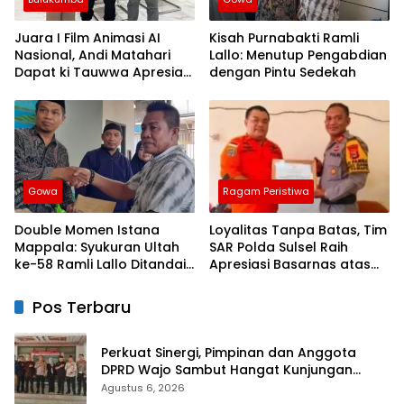
Juara I Film Animasi AI
Kisah Purnabakti Ramli
Nasional, Andi Matahari
Lallo: Menutup Pengabdian
Dapat ki Tauwwa Apresiasi
dengan Pintu Sedekah
Dari Kapolres Bulukumba
Gowa
Ragam Peristiwa
Double Momen Istana
Loyalitas Tanpa Batas, Tim
Mappala: Syukuran Ultah
SAR Polda Sulsel Raih
ke-58 Ramli Lallo Ditandai
Apresiasi Basarnas atas
Aksi Berbagi Rumah
Evakuasi ATR 42
Ibadah
Pos Terbaru
Perkuat Sinergi, Pimpinan dan Anggota
DPRD Wajo Sambut Hangat Kunjungan
Silaturahmi Kapolres Wajo yang Baru
Agustus 6, 2026