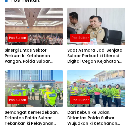
Pos Sulbar
Pos Sulbar
Sinergi Lintas Sektor
Saat Asmara Jadi Senjata:
Perkuat ki Ketahanan
Sulbar Perkuat ki Literasi
Pangan, Polda Sulbar
Digital Cegah Kejahatan
Dukung Percepatan Cetak
Love Scamming
Sawah dan Mitigasi
Kekeringan
Pos Sulbar
Pos Sulbar
Semangat Kemerdekaan,
Dari Kebun ke Jalan,
Dirlantas Polda Sulbar
Ditlantas Polda Sulbar
Tekankan ki Pelayanan
Wujudkan ki Ketahanan
yang Lebih Humanis dan
Pangan Lewat Aksi Berbagi