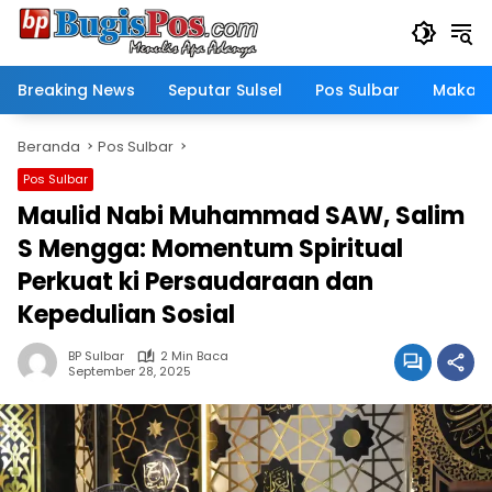
Langsung
ke
konten
Breaking News
Seputar Sulsel
Pos Sulbar
Makass
Beranda
Pos Sulbar
Pos Sulbar
Maulid Nabi Muhammad SAW, Salim
S Mengga: Momentum Spiritual
Perkuat ki Persaudaraan dan
Kepedulian Sosial
BP Sulbar
2 Min Baca
September 28, 2025