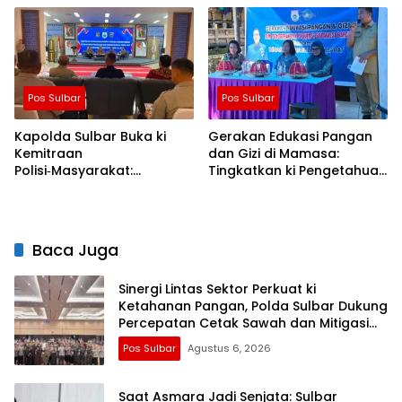
Menyentuh Hati
untuk Masyarakat
Pos Sulbar
Pos Sulbar
Kapolda Sulbar Buka ki
Gerakan Edukasi Pangan
Kemitraan
dan Gizi di Mamasa:
Polisi‑Masyarakat:
Tingkatkan ki Pengetahuan
Bersama Putus Rantai
dan Keterampilan
Penularan TBC
Keluarga dalam
Pemenuhan Gizi
Baca Juga
Sinergi Lintas Sektor Perkuat ki
Ketahanan Pangan, Polda Sulbar Dukung
Percepatan Cetak Sawah dan Mitigasi
Kekeringan
Pos Sulbar
Agustus 6, 2026
Saat Asmara Jadi Senjata: Sulbar