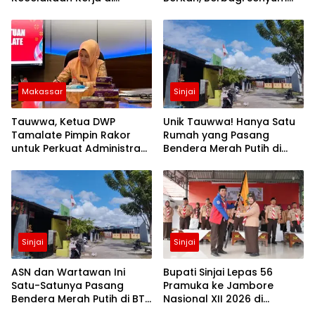
Morowali Terima Santunan
dan Peduli Sepenuh Hati
BPJS Ketenagakerjaan
Makassar
Sinjai
Tauwwa, Ketua DWP
Unik Tauwwa! Hanya Satu
Tamalate Pimpin Rakor
Rumah yang Pasang
untuk Perkuat Administrasi
Bendera Merah Putih di
dan Evaluasi Program
Blok J BTN Lappa Mas 1
Sinjai
Sinjai
Sinjai
ASN dan Wartawan Ini
Bupati Sinjai Lepas 56
Satu-Satunya Pasang
Pramuka ke Jambore
Bendera Merah Putih di BTN
Nasional XII 2026 di
Lappa Mas 1 Sinjai
Cibubur