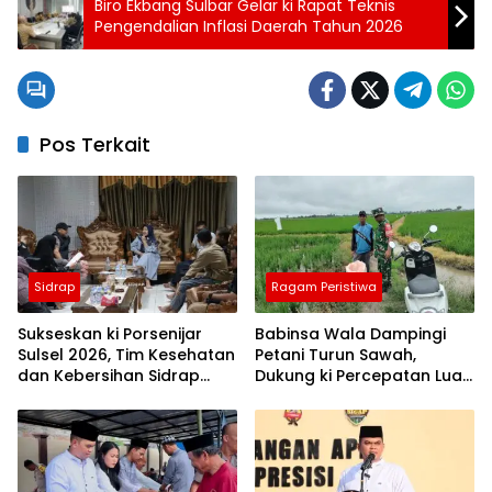
Biro Ekbang Sulbar Gelar ki Rapat Teknis
Pengendalian Inflasi Daerah Tahun 2026
Pos Terkait
Sidrap
Ragam Peristiwa
Sukseskan ki Porsenijar
Babinsa Wala Dampingi
Sulsel 2026, Tim Kesehatan
Petani Turun Sawah,
dan Kebersihan Sidrap
Dukung ki Percepatan Luas
Diminta Siaga Penuh
Tambah Tanam di Sidrap