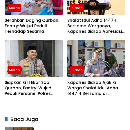
Sidrap
Sidrap
Serahkan Daging Qurban,
Shalat Idul Adha 1447H
Fantry: Wujud Peduli
Bersama Warganya,
Terhadap Sesama
Kapolres Sidrap Apresiasi
ki Capaian Ekonomi
Daerah
Sidrap
Sidrap
Siapkan ki 11 Ekor Sapi
Kapolres Sidrap Ajak ki
Qurban, Fantry: Wujud
Warga Shalat Idul Adha
Peduli Personel Polres
1447 H Bersama di
Sidrap
Mapolres, Pererat
Silaturahmi
Baca Juga