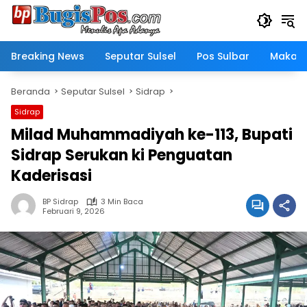
Langsung
ke
konten
Breaking News
Seputar Sulsel
Pos Sulbar
Makass
Beranda
Seputar Sulsel
Sidrap
Sidrap
Milad Muhammadiyah ke-113, Bupati
Sidrap Serukan ki Penguatan
Kaderisasi
BP Sidrap
3 Min Baca
Februari 9, 2026