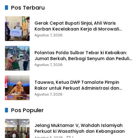
Pos Terbaru
Gerak Cepat Bupati Sinjai, Ahli Waris
Korban Kecelakaan Kerja di Morowali
Terima Santunan BPJS Ketenagakerjaan
Agustus 7, 2026
Polantas Polda Sulbar Tebar ki Kebaikan:
Jumat Berkah, Berbagi Senyum dan Peduli
Sepenuh Hati
Agustus 7, 2026
Tauwwa, Ketua DWP Tamalate Pimpin
Rakor untuk Perkuat Administrasi dan
Evaluasi Program
Agustus 7, 2026
Pos Populer
Jelang Muktamar V, Wahdah Islamiyah
Perkuat ki Wasathiyah dan Kebangsaan
Agustus 5, 2026
1