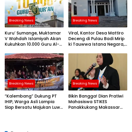
Breaking News
Breaking News
Kuru’ Sumange, Muktamar
Viral, Kantor Desa Mattiro
V Wahdah Islamiyah Akan
Deceng di Pulau Badi Mirip
Kukuhkan 10.000 Guru Al-
ki Tauwwa Istana Negara,
Qur’an di Masjid Istiqlal
Jadi ikon Pelayanan Publik
Breaking News
Breaking News
“Kalembang” Dukung PT
Bikin Bangga! Dian Pratiwi
IHIP, Warga Asli Lampia
Mahasiswa STIKES
Siap Bersatu Majukan Luwu
Panakkukang Makassar
Timur
Tembuski IYEN Malaysia
2026