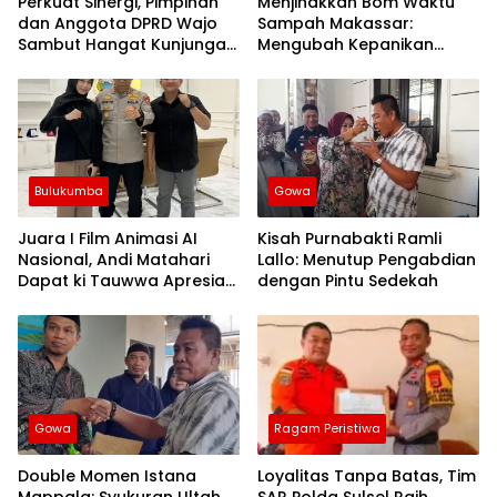
Perkuat Sinergi, Pimpinan
Menjinakkan Bom Waktu
dan Anggota DPRD Wajo
Sampah Makassar:
Sambut Hangat Kunjungan
Mengubah Kepanikan
Silaturahmi Kapolres Wajo
Publik Menjadi Revolusi
yang Baru
Berbasis RT
Bulukumba
Gowa
Juara I Film Animasi AI
Kisah Purnabakti Ramli
Nasional, Andi Matahari
Lallo: Menutup Pengabdian
Dapat ki Tauwwa Apresiasi
dengan Pintu Sedekah
Dari Kapolres Bulukumba
Gowa
Ragam Peristiwa
Double Momen Istana
Loyalitas Tanpa Batas, Tim
Mappala: Syukuran Ultah
SAR Polda Sulsel Raih