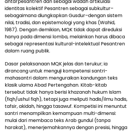
antarpesantren dan sebagai wadah artikulasi
identitas kolektif Pesantren sebagai subkultur–
sebagaimana diungkapkan Gusdur–dengan sistem
nilai, tradisi, dan epistemologi yang khas (Wahid,
1987). Dengan demikian, MQK tidak dapat direduksi
hanya pada dimensi lomba, melainkan harus dibaca
sebagai representasi kultural-intelektual Pesantren
dalam ruang publik.
Dasar pelaksanaan MQK jelas dan terukur; ia
dirancang untuk menguji kompetensi santri-
mahasantri dalam menguraikan kandungan teks
klasik ulama Abad Pertengahan. Kitab-kitab
tersebut tidak hanya berisi khazanah hukum Islam
(fiqh/ushul fiqh), tetapi juga meliputi hadis/ilmu hadis,
tafsir, akidah, hingga tasawuf. Kompetisi ini menuntut
santri menampilkan kemampuan multi-dimensi:
mulai dari membaca teks Arab gundul (tanpa
harakat), menerjemahkannya dengan presisi, hingga