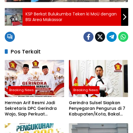
KSP Berkat Bulukumba Teken ki MoU dengan
BSI Area Makassar
Pos Terkait
Breaking News
Breaking News
Herman Arif Resmi Jadi
Gerindra Sulsel Siapkan
Sekretaris DPC Gerindra
Penyegaran Pengurus di 7
Wajo, Siap Perkuat
Kabupaten/Kota, Bakal
Konsolidasi Partai
Diumumkan Hari Ini