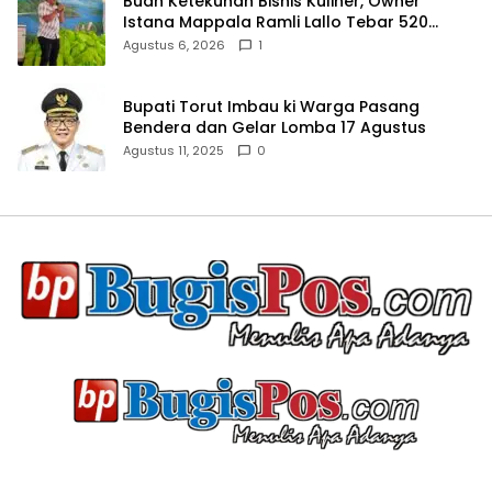
Buah Ketekunan Bisnis Kuliner, Owner
Istana Mappala Ramli Lallo Tebar 520
Paket Sembako di Gowa
Agustus 6, 2026
1
Bupati Torut Imbau ki Warga Pasang
Bendera dan Gelar Lomba 17 Agustus
Agustus 11, 2025
0