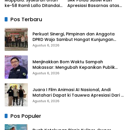
ke-58 Ramli Lallo Ditandai
Apresiasi Basarnas atas
Aksi Berbagi Rumah
Evakuasi ATR 42
Ibadah
Pos Terbaru
Perkuat Sinergi, Pimpinan dan Anggota
DPRD Wajo Sambut Hangat Kunjungan
Silaturahmi Kapolres Wajo yang Baru
Agustus 6, 2026
Menjinakkan Bom Waktu Sampah
Makassar: Mengubah Kepanikan Publik
Menjadi Revolusi Berbasis RT
Agustus 6, 2026
Juara I Film Animasi AI Nasional, Andi
Matahari Dapat ki Tauwwa Apresiasi Dari
Kapolres Bulukumba
Agustus 6, 2026
Pos Populer