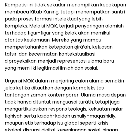
Kompetisi ini tidak sekadar menampilkan kecakapan
membaca Kitab Kuning, tetapi menempatkan santri
pada proses formasi intelektual yang lebih
kompleks. Melalui MQK, terjadi penyaringan alamiah
terhadap figur-figur yang kelak akan memikul
otoritas keulamaan. Mereka yang mampu
mempertahankan ketepatan qirâ’ah, keluasan
tafsir, dan kecermatan kontekstualisasi
diproyeksikan menjadi representasi ulama baru
yang memiliki legitimasi ilmiah dan sosial.
Urgensi MQK dalam menjaring calon ulama semakin
jelas ketika ditautkan dengan kompleksitas
tantangan zaman kontemporer. Ulama masa depan
tidak hanya dituntut menguasai turâth, tetapi juga
mengartikulasikan respons teologis, kekuatan nalar
fiqhiyah serta kaidah-kaidah ushuliy–maqashidiy,
maupun etis terhadap isu global seperti krisis
ekologi, disrupsi digital, kesenjangan sosial, hingga