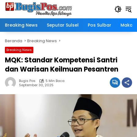
Langsung
ke
konten
Breaking News
Seputar Sulsel
Pos Sulbar
Makass
Beranda
Breaking News
Breaking News
MQK: Standar Kompetensi Santri
dan Warisan Keilmuan Pesantren
Bugis Pos
5 Min Baca
September 30, 2025