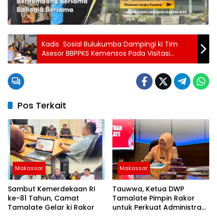
Kadis Sosial Bulukumba Dampingi ki Tim
Asesor BBPPKS Kemensos Pada Visitasi
Akreditasi LKSA Bulukumba
Pos Terkait
Makassar
Makassar
Sambut Kemerdekaan RI
Tauwwa, Ketua DWP
ke-81 Tahun, Camat
Tamalate Pimpin Rakor
Tamalate Gelar ki Rakor
untuk Perkuat Administrasi
dan Evaluasi Program