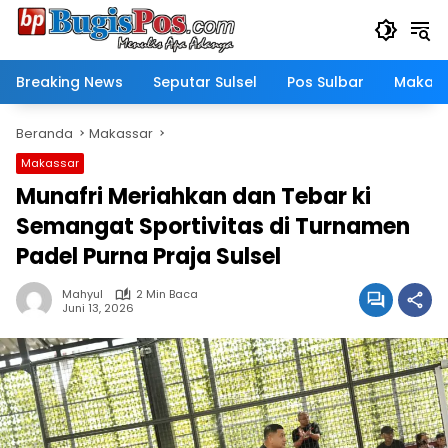
Langsung
ke
konten
Breaking News
Seputar Sulsel
Pos Sulbar
Makass
Beranda
Makassar
Makassar
Munafri Meriahkan dan Tebar ki
Semangat Sportivitas di Turnamen
Padel Purna Praja Sulsel
Mahyul
2 Min Baca
Juni 13, 2026