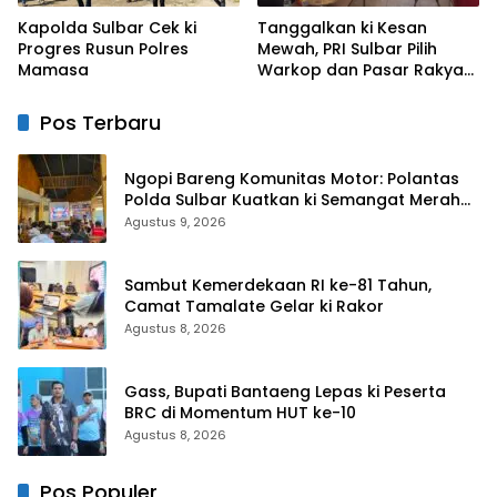
Kapolda Sulbar Cek ki
Tanggalkan ki Kesan
Progres Rusun Polres
Mewah, PRI Sulbar Pilih
Mamasa
Warkop dan Pasar Rakyat
untuk Rayakan HUT Ke-1
Pos Terbaru
Ngopi Bareng Komunitas Motor: Polantas
Polda Sulbar Kuatkan ki Semangat Merah
Putih dan Keselamatan
Agustus 9, 2026
Sambut Kemerdekaan RI ke-81 Tahun,
Camat Tamalate Gelar ki Rakor
Agustus 8, 2026
Gass, Bupati Bantaeng Lepas ki Peserta
BRC di Momentum HUT ke-10
Agustus 8, 2026
Pos Populer