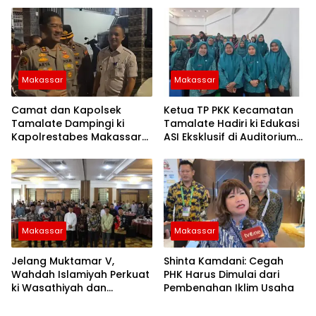
Makassar
Makassar
Camat dan Kapolsek
Ketua TP PKK Kecamatan
Tamalate Dampingi ki
Tamalate Hadiri ki Edukasi
Kapolrestabes Makassar
ASI Eksklusif di Auditorium
Serahkan Bantuan
TP PKK Kota Makassar
Sembako di Bontoduri
Makassar
Makassar
Jelang Muktamar V,
Shinta Kamdani: Cegah
Wahdah Islamiyah Perkuat
PHK Harus Dimulai dari
ki Wasathiyah dan
Pembenahan Iklim Usaha
Kebangsaan