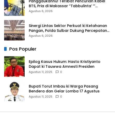
Panggaukannu! Terlibat Pencurian Kabel
BTS, Pria di Makassar “Tabbulinta’ ‘”
Disangkar Besi Polisi
Agustus 6, 2026
Sinergi Lintas Sektor Perkuat ki Ketahanan
Pangan, Polda Sulbar Dukung Percepatan
Cetak Sawah dan Mitigasi Kekeringan
Agustus 6, 2026
Pos Populer
Epilog Kasus Hukum: Hasto Kristiyanto
Dapat ki Tauwwa Amnesti Presiden
Agustus 11, 2025
0
Bupati Torut Imbau ki Warga Pasang
Bendera dan Gelar Lomba 17 Agustus
Agustus 11, 2025
0