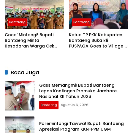
Bantaeng
Bantaeng
Coco’ Mintongi! Bupati
Ketua TP PKK Kabupaten
Bantaeng Minta
Bantaeng Buka k8
Kesadaran Warga Cek
PUSPAGA Goes to Village di
Penyakit Tuberkulosis
Desa Bonto Tiro
Baca Juga
Gass Memangmi! Bupati Bantaeng
Lepas Kontingen Pramuka Jambore
Nasional XII Tahun 2026
Bantaeng
Agustus 6, 2026
Poremintongi Tawwa! Bupati Bantaeng
Apresiasi Program KKN-PPM UGM