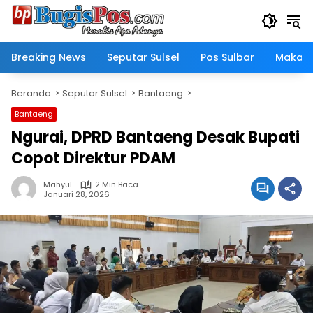
Langsung
ke
konten
Breaking News
Seputar Sulsel
Pos Sulbar
Makass
Beranda
Seputar Sulsel
Bantaeng
Bantaeng
Ngurai, DPRD Bantaeng Desak Bupati
Copot Direktur PDAM
Mahyul
2 Min Baca
Januari 28, 2026