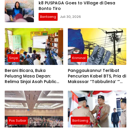
k8 PUSPAGA Goes to Village di Desa
Bonto Tiro
Bantaeng
Juli 30, 2026
Sinjai
Kriminal
Berani Bicara, Buka
Panggaukannu! Terlibat
Peluang Masa Depan:
Pencurian Kabel BTS, Pria di
Relima Sinjai Asah Public
Makassar “Tabbulinta’ ‘”
Speaking Siswa di MTs
Disangkar Besi Polisi
Nurul Izzah Kalamisu
Pos Sulbar
Bantaeng