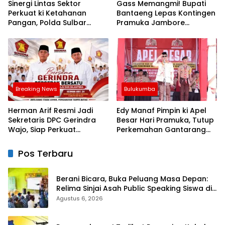
Sinergi Lintas Sektor
Gass Memangmi! Bupati
Perkuat ki Ketahanan
Bantaeng Lepas Kontingen
Pangan, Polda Sulbar
Pramuka Jambore
Dukung Percepatan Cetak
Nasional XII Tahun 2026
Sawah dan Mitigasi
Kekeringan
Breaking News
Bulukumba
Herman Arif Resmi Jadi
Edy Manaf Pimpin ki Apel
Sekretaris DPC Gerindra
Besar Hari Pramuka, Tutup
Wajo, Siap Perkuat
Perkemahan Gantarang
Konsolidasi Partai
dan Lepas Kontingen
Jamnas XII 2026
Pos Terbaru
Berani Bicara, Buka Peluang Masa Depan:
Relima Sinjai Asah Public Speaking Siswa di
MTs Nurul Izzah Kalamisu
Agustus 6, 2026