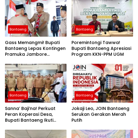
Bantaeng
Bantaeng
Gass Memangmi! Bupati
Poremintongi Tawwa!
Bantaeng Lepas Kontingen
Bupati Bantaeng Apresiasi
Pramuka Jambore
Program KKN-PPM UGM
Nasional XII Tahun 2026
Bantaeng
Bantaeng
Sanna’ Baji’na! Perkuat
Jokaji Leo, JOIN Bantaeng
Peran Koperasi Desa,
Serukan Gerakan Merah
Bupati Bantaeng Ikuti
Putih
Seminar KDKMP