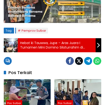
Tag:
Pemprov Sulbar
Hebat ki Tauwwa, Jupe – Aras Juara I
Turnamen Mini Domino Silaturrahim di
Lorong Kopi DS Tamalanrea
Pos Terkait
Pos Sulbar
Pos Sulbar