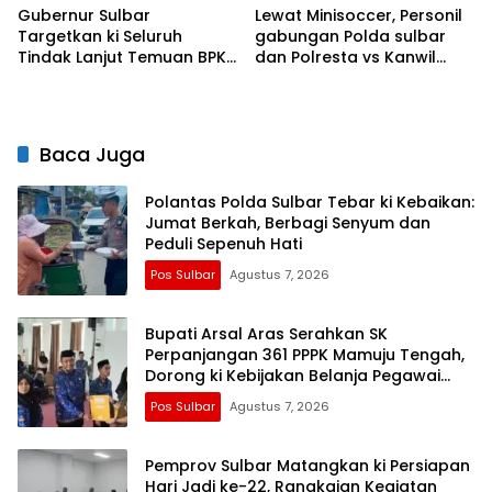
Gubernur Sulbar
Lewat Minisoccer, Personil
Targetkan ki Seluruh
gabungan Polda sulbar
Tindak Lanjut Temuan BPK
dan Polresta vs Kanwil
Tuntas 11 Agustus 2026
Kemenkeu Sulbar Eratkan
ki Ikatan Persaudaraan
Baca Juga
Polantas Polda Sulbar Tebar ki Kebaikan:
Jumat Berkah, Berbagi Senyum dan
Peduli Sepenuh Hati
Pos Sulbar
Agustus 7, 2026
Bupati Arsal Aras Serahkan SK
Perpanjangan 361 PPPK Mamuju Tengah,
Dorong ki Kebijakan Belanja Pegawai
Lebih Fleksibel
Pos Sulbar
Agustus 7, 2026
Pemprov Sulbar Matangkan ki Persiapan
Hari Jadi ke-22, Rangkaian Kegiatan