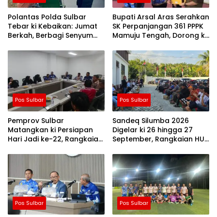
Polantas Polda Sulbar
Bupati Arsal Aras Serahkan
Tebar ki Kebaikan: Jumat
SK Perpanjangan 361 PPPK
Berkah, Berbagi Senyum
Mamuju Tengah, Dorong ki
dan Peduli Sepenuh Hati
Kebijakan Belanja Pegawai
Lebih Fleksibel
Pos Sulbar
Pos Sulbar
Pemprov Sulbar
Sandeq Silumba 2026
Matangkan ki Persiapan
Digelar ki 26 hingga 27
Hari Jadi ke-22, Rangkaian
September, Rangkaian HUT
Kegiatan Libatkan
Sulbar
Masyarakat
Pos Sulbar
Pos Sulbar