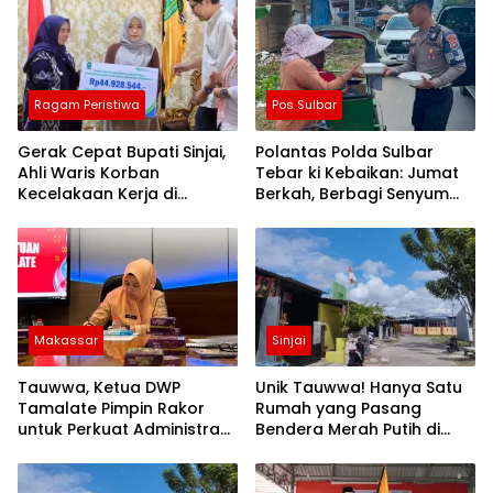
Ragam Peristiwa
Pos Sulbar
Gerak Cepat Bupati Sinjai,
Polantas Polda Sulbar
Ahli Waris Korban
Tebar ki Kebaikan: Jumat
Kecelakaan Kerja di
Berkah, Berbagi Senyum
Morowali Terima Santunan
dan Peduli Sepenuh Hati
BPJS Ketenagakerjaan
Makassar
Sinjai
Tauwwa, Ketua DWP
Unik Tauwwa! Hanya Satu
Tamalate Pimpin Rakor
Rumah yang Pasang
untuk Perkuat Administrasi
Bendera Merah Putih di
dan Evaluasi Program
Blok J BTN Lappa Mas 1
Sinjai