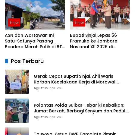
Sinjai
Sinjai
ASN dan Wartawan Ini
Bupati Sinjai Lepas 56
Satu-Satunya Pasang
Pramuka ke Jambore
Bendera Merah Putih di BTN
Nasional XII 2026 di
Lappa Mas 1 Sinjai
Cibubur
Pos Terbaru
Gerak Cepat Bupati Sinjai, Ahli Waris
Korban Kecelakaan Kerja di Morowali
Terima Santunan BPJS Ketenagakerjaan
Agustus 7, 2026
Polantas Polda Sulbar Tebar ki Kebaikan:
Jumat Berkah, Berbagi Senyum dan Peduli
Sepenuh Hati
Agustus 7, 2026
Tauwwa, Ketua DWP Tamalate Pimpin