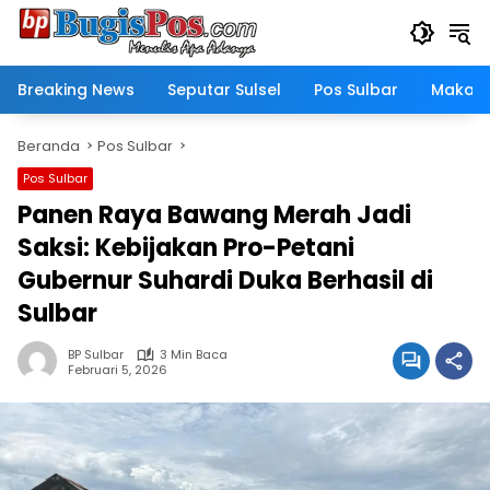
Langsung
ke
konten
Breaking News
Seputar Sulsel
Pos Sulbar
Makass
Beranda
Pos Sulbar
Pos Sulbar
Panen Raya Bawang Merah Jadi
Saksi: Kebijakan Pro-Petani
Gubernur Suhardi Duka Berhasil di
Sulbar
BP Sulbar
3 Min Baca
Februari 5, 2026