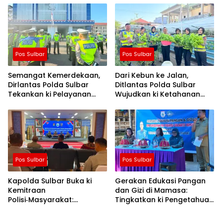
Sawah dan Mitigasi
Kekeringan
Pos Sulbar
Pos Sulbar
Semangat Kemerdekaan,
Dari Kebun ke Jalan,
Dirlantas Polda Sulbar
Ditlantas Polda Sulbar
Tekankan ki Pelayanan
Wujudkan ki Ketahanan
yang Lebih Humanis dan
Pangan Lewat Aksi Berbagi
Menyentuh Hati
untuk Masyarakat
Pos Sulbar
Pos Sulbar
Kapolda Sulbar Buka ki
Gerakan Edukasi Pangan
Kemitraan
dan Gizi di Mamasa:
Polisi‑Masyarakat:
Tingkatkan ki Pengetahuan
Bersama Putus Rantai
dan Keterampilan
Penularan TBC
Keluarga dalam