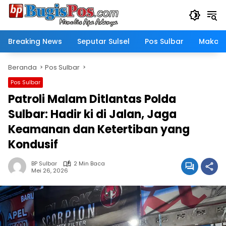
Langsung
ke
konten
Breaking News
Seputar Sulsel
Pos Sulbar
Makass
Beranda
Pos Sulbar
Pos Sulbar
Patroli Malam Ditlantas Polda
Sulbar: Hadir ki di Jalan, Jaga
Keamanan dan Ketertiban yang
Kondusif
BP Sulbar
2 Min Baca
Mei 26, 2026