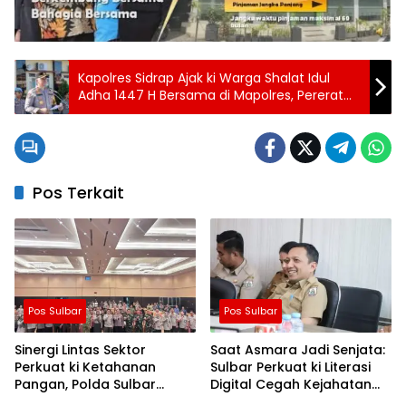
Kapolres Sidrap Ajak ki Warga Shalat Idul
Adha 1447 H Bersama di Mapolres, Pererat
Silaturahmi
Pos Terkait
Pos Sulbar
Pos Sulbar
Sinergi Lintas Sektor
Saat Asmara Jadi Senjata:
Perkuat ki Ketahanan
Sulbar Perkuat ki Literasi
Pangan, Polda Sulbar
Digital Cegah Kejahatan
Dukung Percepatan Cetak
Love Scamming