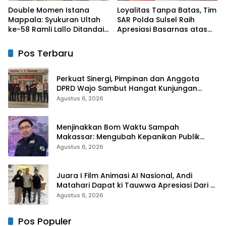
Double Momen Istana
Loyalitas Tanpa Batas, Tim
Mappala: Syukuran Ultah
SAR Polda Sulsel Raih
ke-58 Ramli Lallo Ditandai
Apresiasi Basarnas atas
Aksi Berbagi Rumah
Evakuasi ATR 42
Ibadah
Pos Terbaru
Perkuat Sinergi, Pimpinan dan Anggota
DPRD Wajo Sambut Hangat Kunjungan
Silaturahmi Kapolres Wajo yang Baru
Agustus 6, 2026
Menjinakkan Bom Waktu Sampah
Makassar: Mengubah Kepanikan Publik
Menjadi Revolusi Berbasis RT
Agustus 6, 2026
Juara I Film Animasi AI Nasional, Andi
Matahari Dapat ki Tauwwa Apresiasi Dari
Kapolres Bulukumba
Agustus 6, 2026
Pos Populer