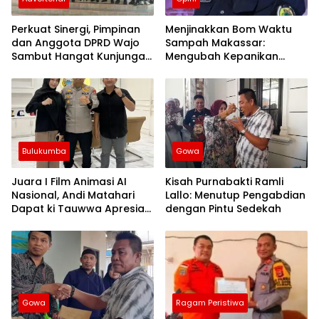
Perkuat Sinergi, Pimpinan
Menjinakkan Bom Waktu
dan Anggota DPRD Wajo
Sampah Makassar:
Sambut Hangat Kunjungan
Mengubah Kepanikan
Silaturahmi Kapolres Wajo
Publik Menjadi Revolusi
yang Baru
Berbasis RT
Bulukumba
Gowa
Juara I Film Animasi AI
Kisah Purnabakti Ramli
Nasional, Andi Matahari
Lallo: Menutup Pengabdian
Dapat ki Tauwwa Apresiasi
dengan Pintu Sedekah
Dari Kapolres Bulukumba
Gowa
Ragam Peristiwa