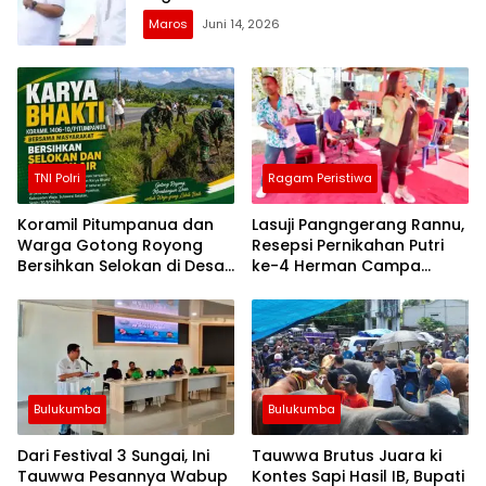
Maros
Juni 14, 2026
TNI Polri
Ragam Peristiwa
Koramil Pitumpanua dan
Lasuji Pangngerang Rannu,
Warga Gotong Royong
Resepsi Pernikahan Putri
Bersihkan Selokan di Desa
ke-4 Herman Campa
Bau-Bau
Dihadiri Seniman
Bulukumba
Bulukumba
Dari Festival 3 Sungai, Ini
Tauwwa Brutus Juara ki
Tauwwa Pesannya Wabup
Kontes Sapi Hasil IB, Bupati