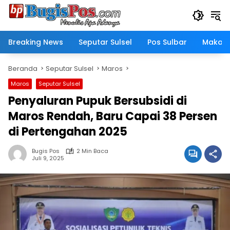
Langsung
ke
konten
Breaking News
Seputar Sulsel
Pos Sulbar
Makass
Beranda
Seputar Sulsel
Maros
Maros
Seputar Sulsel
Penyaluran Pupuk Bersubsidi di
Maros Rendah, Baru Capai 38 Persen
di Pertengahan 2025
Bugis Pos
2 Min Baca
Juli 9, 2025