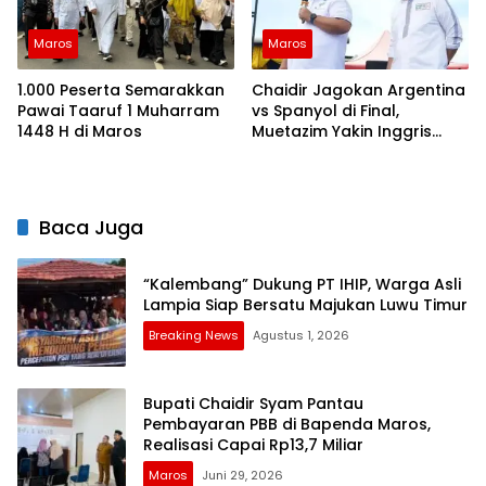
Maros
Maros
1.000 Peserta Semarakkan
Chaidir Jagokan Argentina
Pawai Taaruf 1 Muharram
vs Spanyol di Final,
1448 H di Maros
Muetazim Yakin Inggris
Singkirkan Argentina
Baca Juga
“Kalembang” Dukung PT IHIP, Warga Asli
Lampia Siap Bersatu Majukan Luwu Timur
Breaking News
Agustus 1, 2026
Bupati Chaidir Syam Pantau
Pembayaran PBB di Bapenda Maros,
Realisasi Capai Rp13,7 Miliar
Maros
Juni 29, 2026