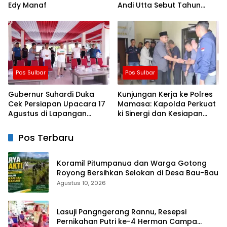
Edy Manaf
Andi Utta Sebut Tahun
Depan Kita Bikin Skala
Lebih Besar
Pos Sulbar
Pos Sulbar
Gubernur Suhardi Duka
Kunjungan Kerja ke Polres
Cek Persiapan Upacara 17
Mamasa: Kapolda Perkuat
Agustus di Lapangan
ki Sinergi dan Kesiapan
Ahmad Kirang, Capai 80
Jaga Kamtibmas di
Persen
Wilayah
Pos Terbaru
Koramil Pitumpanua dan Warga Gotong
Royong Bersihkan Selokan di Desa Bau-Bau
Agustus 10, 2026
Lasuji Pangngerang Rannu, Resepsi
Pernikahan Putri ke-4 Herman Campa