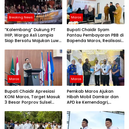
Breaking News
Maros
“Kalembang” Dukung PT
Bupati Chaidir Syam
IHIP, Warga Asli Lampia
Pantau Pembayaran PBB di
Siap Bersatu Majukan Luwu
Bapenda Maros, Realisasi
Timur
Capai Rp13,7 Miliar
Maros
Maros
Bupati Chaidir Apresiasi
Pemkab Maros Ajukan
KONI Maros, Target Masuk
Hibah Mobil Damkar dan
3 Besar Porprov Sulsel
APD ke Kemendagri,
2026
Targetkan 200 Relawan di
Desa