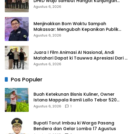
DPRD Wajo Sambut Hangat Kunjungan
Silaturahmi Kapolres Wajo yang Baru
Agustus 6, 2026
Menjinakkan Bom Waktu Sampah
Makassar: Mengubah Kepanikan Publik
Menjadi Revolusi Berbasis RT
Agustus 6, 2026
Juara I Film Animasi AI Nasional, Andi
Matahari Dapat ki Tauwwa Apresiasi Dari
Kapolres Bulukumba
Agustus 6, 2026
Pos Populer
Buah Ketekunan Bisnis Kuliner, Owner
Istana Mappala Ramli Lallo Tebar 520
Paket Sembako di Gowa
Agustus 6, 2026
1
Bupati Torut Imbau ki Warga Pasang
Bendera dan Gelar Lomba 17 Agustus