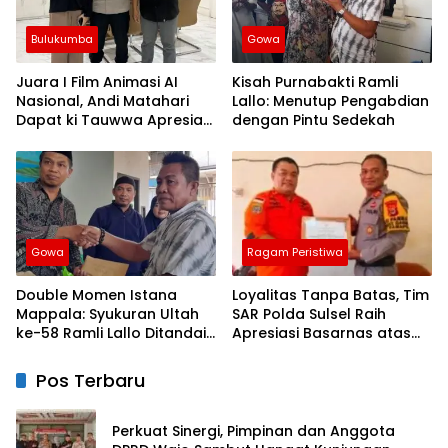
Bulukumba
Gowa
Juara I Film Animasi AI
Kisah Purnabakti Ramli
Nasional, Andi Matahari
Lallo: Menutup Pengabdian
Dapat ki Tauwwa Apresiasi
dengan Pintu Sedekah
Dari Kapolres Bulukumba
Gowa
Ragam Peristiwa
Double Momen Istana
Loyalitas Tanpa Batas, Tim
Mappala: Syukuran Ultah
SAR Polda Sulsel Raih
ke-58 Ramli Lallo Ditandai
Apresiasi Basarnas atas
Aksi Berbagi Rumah
Evakuasi ATR 42
Ibadah
Pos Terbaru
Perkuat Sinergi, Pimpinan dan Anggota