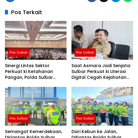
Pos Terkait
Pos Sulbar
Pos Sulbar
Sinergi Lintas Sektor
Saat Asmara Jadi Senjata:
Perkuat ki Ketahanan
Sulbar Perkuat ki Literasi
Pangan, Polda Sulbar
Digital Cegah Kejahatan
Dukung Percepatan Cetak
Love Scamming
Sawah dan Mitigasi
Kekeringan
Pos Sulbar
Pos Sulbar
Semangat Kemerdekaan,
Dari Kebun ke Jalan,
Dirlantas Polda Sulbar
Ditlantas Polda Sulbar