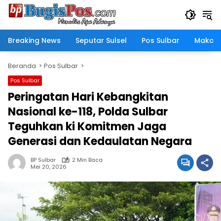
Langsung
ke
konten
Breaking News
Seputar Sulsel
Pos Sulbar
Makass
Beranda
Pos Sulbar
Pos Sulbar
Peringatan Hari Kebangkitan
Nasional ke-118, Polda Sulbar
Teguhkan ki Komitmen Jaga
Generasi dan Kedaulatan Negara
BP Sulbar
2 Min Baca
Mei 20, 2026