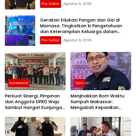
Pos Sulbar
Agustus 6, 2026
Gerakan Edukasi Pangan dan Gizi di
Mamasa: Tingkatkan ki Pengetahuan
dan Keterampilan Keluarga dalam
Pemenuhan Gizi
Pos Sulbar
Agustus 6, 2026
Advertorial
Opini
Perkuat Sinergi, Pimpinan
Menjinakkan Bom Waktu
dan Anggota DPRD Wajo
Sampah Makassar:
Sambut Hangat Kunjungan
Mengubah Kepanikan
Silaturahmi Kapolres Wajo
Publik Menjadi Revolusi
yang Baru
Berbasis RT