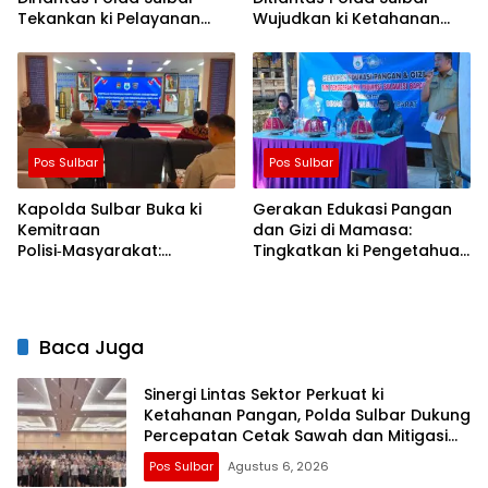
Tekankan ki Pelayanan
Wujudkan ki Ketahanan
yang Lebih Humanis dan
Pangan Lewat Aksi Berbagi
Menyentuh Hati
untuk Masyarakat
Pos Sulbar
Pos Sulbar
Kapolda Sulbar Buka ki
Gerakan Edukasi Pangan
Kemitraan
dan Gizi di Mamasa:
Polisi‑Masyarakat:
Tingkatkan ki Pengetahuan
Bersama Putus Rantai
dan Keterampilan
Penularan TBC
Keluarga dalam
Pemenuhan Gizi
Baca Juga
Sinergi Lintas Sektor Perkuat ki
Ketahanan Pangan, Polda Sulbar Dukung
Percepatan Cetak Sawah dan Mitigasi
Kekeringan
Pos Sulbar
Agustus 6, 2026