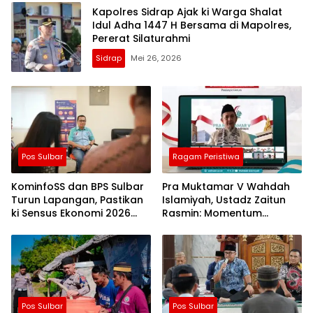
Kapolres Sidrap Ajak ki Warga Shalat
Idul Adha 1447 H Bersama di Mapolres,
Pererat Silaturahmi
Sidrap
Mei 26, 2026
Pos Sulbar
Ragam Peristiwa
KominfoSS dan BPS Sulbar
Pra Muktamar V Wahdah
Turun Lapangan, Pastikan
Islamiyah, Ustadz Zaitun
ki Sensus Ekonomi 2026
Rasmin: Momentum
Berjalan Nyaman dan
Perkuat Konsolidasi dan
Akurat
Evaluasi Perjalanan
Dakwah
Pos Sulbar
Pos Sulbar