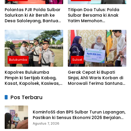
Polantas PJR Polda Sulbar
Titipan Doa Tulus: Polda
Salurkan ki Air Bersih ke
Sulbar Bersama ki Anak
Desa Saloleyang, Bantuan
Yatim Memohon
Nyata di Tengah Musim
Keberkahan Keamanan
Kemarau
Negeri
Bulukumba
Sulsel
Kapolres Bulukumba
Gerak Cepat ki Bupati
Pimpin ki Sertijab Kabag,
Sinjai, Ahli Waris Korban di
Kasat, Kapolsek, Kasiwas,
Morowali Terima Santunan
dan Pelantikan Kasi Humas
Kematian dari BPJS
Ketenagakerjaan
Pos Terbaru
KominfoSS dan BPS Sulbar Turun Lapangan,
Pastikan ki Sensus Ekonomi 2026 Berjalan
Nyaman dan Akurat
Agustus 7, 2026