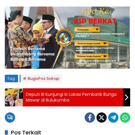
Tag:
BugisPos Sidrap
Deputi BI Kunjungi ki Lokasi Pembatik Bunga
Mawar di Bulukumba
Pos Terkait