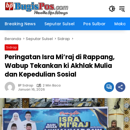
Langsung
ke
konten
Breaking News
Seputar Sulsel
Pos Sulbar
Makass
Beranda
Seputar Sulsel
Sidrap
Sidrap
Peringatan Isra Mi’raj di Rappang,
Wabup Tekankan ki Akhlak Mulia
dan Kepedulian Sosial
BP Sidrap
2 Min Baca
Januari 16, 2026