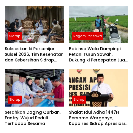
Sidrap
Ragam Peristiwa
Sukseskan ki Porsenijar
Babinsa Wala Dampingi
Sulsel 2026, Tim Kesehatan
Petani Turun Sawah,
dan Kebersihan Sidrap
Dukung ki Percepatan Luas
Diminta Siaga Penuh
Tambah Tanam di Sidrap
Sidrap
Sidrap
Serahkan Daging Qurban,
Shalat Idul Adha 1447H
Fantry: Wujud Peduli
Bersama Warganya,
Terhadap Sesama
Kapolres Sidrap Apresiasi
ki Capaian Ekonomi