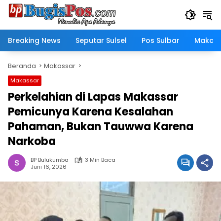
Langsung
ke
konten
Breaking News
Seputar Sulsel
Pos Sulbar
Makass
Beranda
Makassar
Makassar
Perkelahian di Lapas Makassar
Pemicunya Karena Kesalahan
Pahaman, Bukan Tauwwa Karena
Narkoba
BP Bulukumba
3 Min Baca
Juni 16, 2026