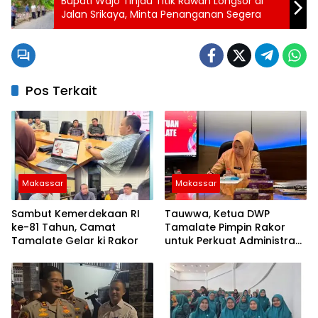
Bupati Wajo Tinjau Titik Rawan Longsor di
Jalan Srikaya, Minta Penanganan Segera
Pos Terkait
Makassar
Makassar
Sambut Kemerdekaan RI
Tauwwa, Ketua DWP
ke-81 Tahun, Camat
Tamalate Pimpin Rakor
Tamalate Gelar ki Rakor
untuk Perkuat Administrasi
dan Evaluasi Program