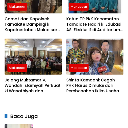
Makassar
Makassar
Camat dan Kapolsek
Ketua TP PKK Kecamatan
Tamalate Dampingi ki
Tamalate Hadiri ki Edukasi
Kapolrestabes Makassar
ASI Eksklusif di Auditorium
Serahkan Bantuan
TP PKK Kota Makassar
Sembako di Bontoduri
Makassar
Makassar
Jelang Muktamar V,
Shinta Kamdani: Cegah
Wahdah Islamiyah Perkuat
PHK Harus Dimulai dari
ki Wasathiyah dan
Pembenahan Iklim Usaha
Kebangsaan
Baca Juga