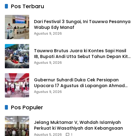
Tidak Operasional
Pos Terbaru
Dari Festival 3 Sungai, Ini Tauwwa Pesannya
Wabup Edy Manaf
Agustus 9, 2026
Tauwwa Brutus Juara ki Kontes Sapi Hasil
IB, Bupati Andi Utta Sebut Tahun Depan Kita
Bikin Skala Lebih Besar
Agustus 9, 2026
Gubernur Suhardi Duka Cek Persiapan
Upacara 17 Agustus di Lapangan Ahmad
Kirang, Capai 80 Persen
Agustus 9, 2026
Pos Populer
Jelang Muktamar V, Wahdah Islamiyah
Perkuat ki Wasathiyah dan Kebangsaan
Agustus 5, 2026
1