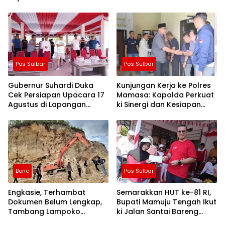
Depan Kita Bikin Skala
Lebih Besar
Pos Sulbar
Pos Sulbar
Gubernur Suhardi Duka
Kunjungan Kerja ke Polres
Cek Persiapan Upacara 17
Mamasa: Kapolda Perkuat
Agustus di Lapangan
ki Sinergi dan Kesiapan
Ahmad Kirang, Capai 80
Jaga Kamtibmas di
Persen
Wilayah
Bone
Pos Sulbar
Engkasie, Terhambat
Semarakkan HUT ke-81 RI,
Dokumen Belum Lengkap,
Bupati Mamuju Tengah Ikut
Tambang Lampoko
ki Jalan Santai Bareng
Disanksi Sementara Untuk
Warga Karossa