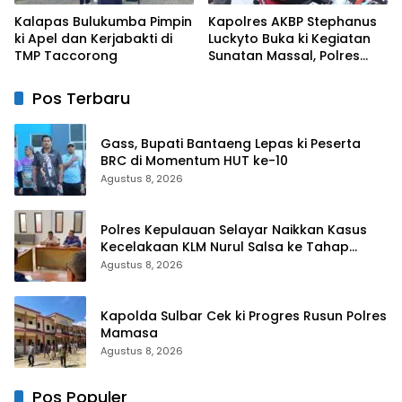
Kalapas Bulukumba Pimpin
Kapolres AKBP Stephanus
ki Apel dan Kerjabakti di
Luckyto Buka ki Kegiatan
TMP Taccorong
Sunatan Massal, Polres
Bulukumba Kerjasama
dengan Pemuda Pancasila
Pos Terbaru
Gass, Bupati Bantaeng Lepas ki Peserta
BRC di Momentum HUT ke-10
Agustus 8, 2026
Polres Kepulauan Selayar Naikkan Kasus
Kecelakaan KLM Nurul Salsa ke Tahap
Penyidikan
Agustus 8, 2026
Kapolda Sulbar Cek ki Progres Rusun Polres
Mamasa
Agustus 8, 2026
Pos Populer