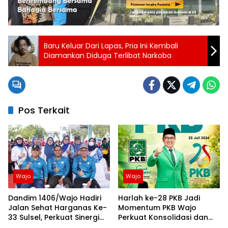
Baru Keluar Dari Lapas, Pria Ini Kembali
Diamankan Diduga Terlibat Narkoba
Pos Terkait
Wajo
Wajo
Dandim 1406/Wajo Hadiri
Harlah ke-28 PKB Jadi
Jalan Sehat Harganas Ke-
Momentum PKB Wajo
33 Sulsel, Perkuat Sinergi
Perkuat Konsolidasi dan
Membangun Keluarga
Perjuangan Ekonomi