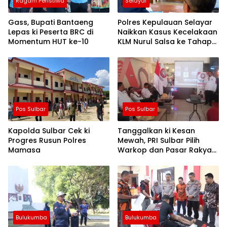
Ragam Peristiwa
Selayar
Gass, Bupati Bantaeng
Polres Kepulauan Selayar
Lepas ki Peserta BRC di
Naikkan Kasus Kecelakaan
Momentum HUT ke-10
KLM Nurul Salsa ke Tahap
Penyidikan
Pos Sulbar
Pos Sulbar
Kapolda Sulbar Cek ki
Tanggalkan ki Kesan
Progres Rusun Polres
Mewah, PRI Sulbar Pilih
Mamasa
Warkop dan Pasar Rakyat
untuk Rayakan HUT Ke-1
Bulukumba
Bulukumba