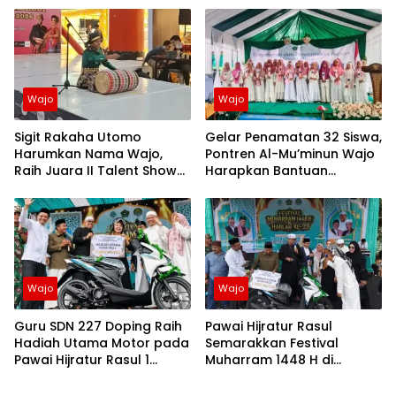
Berkualitas
Kerakyatan
Wajo
Wajo
Sigit Rakaha Utomo
Gelar Penamatan 32 Siswa,
Harumkan Nama Wajo,
Pontren Al-Mu’minun Wajo
Raih Juara II Talent Show
Harapkan Bantuan
Finalis Ana Dara Malebbi
Pembangunan Ruang
Kalolo Magaretta
Belajar
Sulselbar 2026
Wajo
Wajo
Guru SDN 227 Doping Raih
Pawai Hijratur Rasul
Hadiah Utama Motor pada
Semarakkan Festival
Pawai Hijratur Rasul 1
Muharram 1448 H di
Muharram 1448 H
Ponpes Daarul Mu’minin
As’adiyah Doping