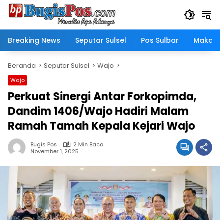
Langsung
ke
konten
Breaking News
Seputar Sulsel
Pos Sulbar
Makass
Beranda
Seputar Sulsel
Wajo
Wajo
Perkuat Sinergi Antar Forkopimda,
Dandim 1406/Wajo Hadiri Malam
Ramah Tamah Kepala Kejari Wajo
Bugis Pos
2 Min Baca
November 1, 2025