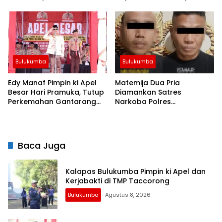
dan Pelantikan Kasi Humas
Dari Kapolres Bulukumba
Bulukumba
Bulukumba
Edy Manaf Pimpin ki Apel
Matemija Dua Pria
Besar Hari Pramuka, Tutup
Diamankan Satres
Perkemahan Gantarang
Narkoba Polres
dan Lepas Kontingen
Bulukumba, Turut Disita
Jamnas XII 2026
Satu Sachet Diduga Sabu.
Baca Juga
Kalapas Bulukumba Pimpin ki Apel dan
Kerjabakti di TMP Taccorong
Bulukumba
Agustus 8, 2026