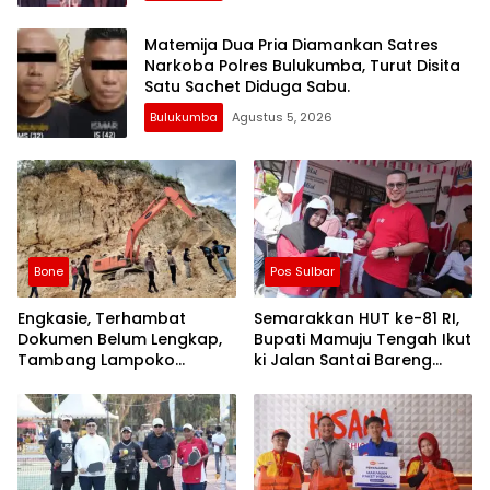
Matemija Dua Pria Diamankan Satres
Narkoba Polres Bulukumba, Turut Disita
Satu Sachet Diduga Sabu.
Bulukumba
Agustus 5, 2026
Bone
Pos Sulbar
Engkasie, Terhambat
Semarakkan HUT ke-81 RI,
Dokumen Belum Lengkap,
Bupati Mamuju Tengah Ikut
Tambang Lampoko
ki Jalan Santai Bareng
Disanksi Sementara Untuk
Warga Karossa
Tidak Operasional