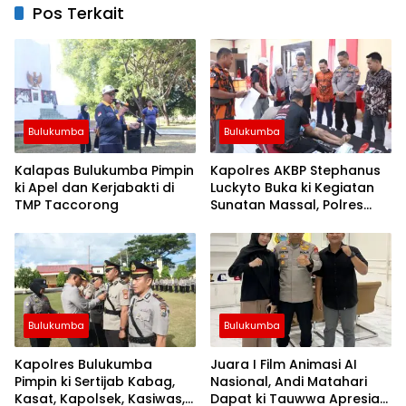
Pos Terkait
Bulukumba
Bulukumba
Kalapas Bulukumba Pimpin
Kapolres AKBP Stephanus
ki Apel dan Kerjabakti di
Luckyto Buka ki Kegiatan
TMP Taccorong
Sunatan Massal, Polres
Bulukumba Kerjasama
dengan Pemuda Pancasila
Bulukumba
Bulukumba
Kapolres Bulukumba
Juara I Film Animasi AI
Pimpin ki Sertijab Kabag,
Nasional, Andi Matahari
Kasat, Kapolsek, Kasiwas,
Dapat ki Tauwwa Apresiasi