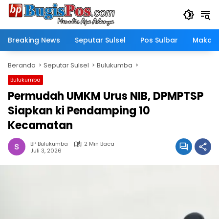
Langsung
ke
konten
Breaking News
Seputar Sulsel
Pos Sulbar
Makass
Beranda
Seputar Sulsel
Bulukumba
Bulukumba
Permudah UMKM Urus NIB, DPMPTSP
Siapkan ki Pendamping 10
Kecamatan
BP Bulukumba
2 Min Baca
Juli 3, 2026