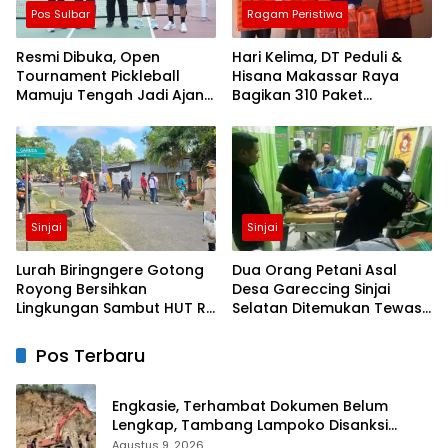
Pos Sulbar
Ragam Peristiwa
Resmi Dibuka, Open
Hari Kelima, DT Peduli &
Tournament Pickleball
Hisana Makassar Raya
Mamuju Tengah Jadi Ajang
Bagikan 310 Paket
Pemersatu Antar daerah
Makanan untuk Korban
Kebakaran Tallo
Sinjai
Sinjai
Lurah Biringngere Gotong
Dua Orang Petani Asal
Royong Bersihkan
Desa Gareccing Sinjai
Lingkungan Sambut HUT RI
Selatan Ditemukan Tewas,
ke-81
Diduga “Kennaki Strom
Kasian”
Pos Terbaru
Engkasie, Terhambat Dokumen Belum
Lengkap, Tambang Lampoko Disanksi
Sementara Untuk Tidak Operasional
Agustus 9, 2026