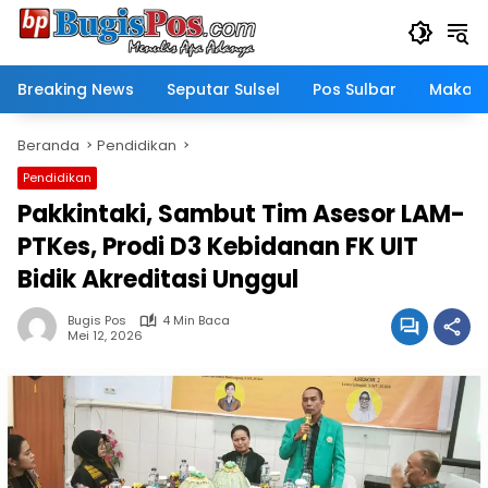
Langsung
ke
konten
Breaking News
Seputar Sulsel
Pos Sulbar
Makass
Beranda
Pendidikan
Pendidikan
Pakkintaki, Sambut Tim Asesor LAM-
PTKes, Prodi D3 Kebidanan FK UIT
Bidik Akreditasi Unggul
Bugis Pos
4 Min Baca
Mei 12, 2026