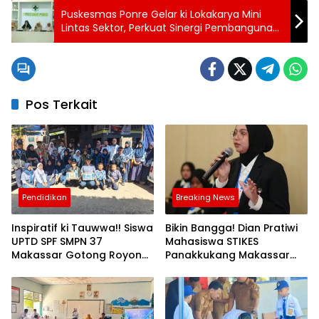
Puskesmas Ponre Gelar ki Lokakarya Mini
Lintas Sektor, Perkuat Sinergi Pembangunan
Kesehatan di Gantarang
Pos Terkait
Pendidikan
Breaking News
Inspiratif ki Tauwwa!! Siswa
Bikin Bangga! Dian Pratiwi
UPTD SPF SMPN 37
Mahasiswa STIKES
Makassar Gotong Royong
Panakkukang Makassar
Bantu Korban Kebakaran
Tembuski IYEN Malaysia
2026