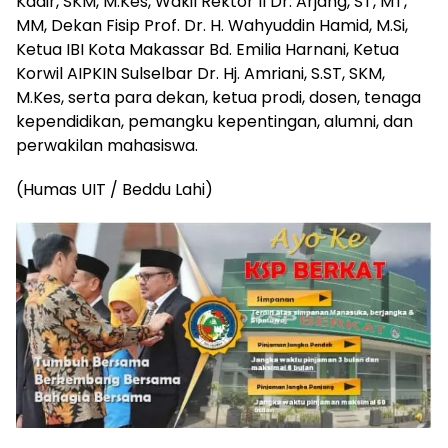
Kadir, SKM, M.Kes, Wakil Rektor II Dr. Arjang, ST, MT,
MM, Dekan Fisip Prof. Dr. H. Wahyuddin Hamid, M.Si,
Ketua IBI Kota Makassar Bd. Emilia Harnani, Ketua
Korwil AIPKIN Sulselbar Dr. Hj. Amriani, S.ST, SKM,
M.Kes, serta para dekan, ketua prodi, dosen, tenaga
kependidikan, pemangku kepentingan, alumni, dan
perwakilan mahasiswa.
(Humas UIT / Beddu Lahi)