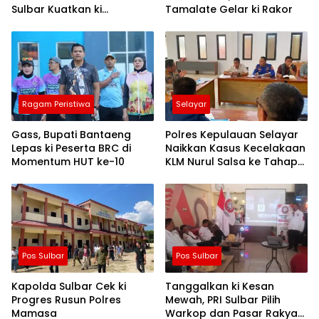
Sulbar Kuatkan ki
Tamalate Gelar ki Rakor
Semangat Merah Putih dan
Keselamatan
Ragam Peristiwa
Selayar
Gass, Bupati Bantaeng
Polres Kepulauan Selayar
Lepas ki Peserta BRC di
Naikkan Kasus Kecelakaan
Momentum HUT ke-10
KLM Nurul Salsa ke Tahap
Penyidikan
Pos Sulbar
Pos Sulbar
Kapolda Sulbar Cek ki
Tanggalkan ki Kesan
Progres Rusun Polres
Mewah, PRI Sulbar Pilih
Mamasa
Warkop dan Pasar Rakyat