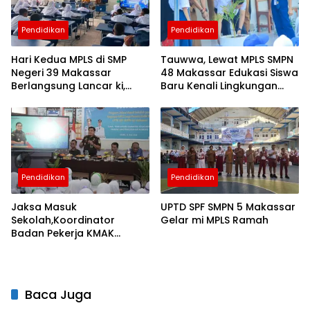
Pendidikan
Pendidikan
Hari Kedua MPLS di SMP
Tauwwa, Lewat MPLS SMPN
Negeri 39 Makassar
48 Makassar Edukasi Siswa
Berlangsung Lancar ki,
Baru Kenali Lingkungan
Tanamkan Karakter Sejak
Sekolah
Awal
Pendidikan
Pendidikan
Jaksa Masuk
UPTD SPF SMPN 5 Makassar
Sekolah,Koordinator
Gelar mi MPLS Ramah
Badan Pekerja KMAK
Sulselbar Ajak ki Siswa
Perangi Korupsi Sejak Dini
Baca Juga