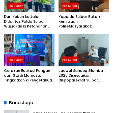
Pos Sulbar
Pos Sulbar
Dari Kebun ke Jalan,
Kapolda Sulbar Buka ki
Ditlantas Polda Sulbar
Kemitraan
Wujudkan ki Ketahanan
Polisi‑Masyarakat:
Pangan Lewat Aksi Berbagi
Bersama Putus Rantai
untuk Masyarakat
Penularan TBC
Pos Sulbar
Pos Sulbar
Gerakan Edukasi Pangan
Jadwal Sandeq Silumba
dan Gizi di Mamasa:
2026 Disesuaikan,
Tingkatkan ki Pengetahuan
Dispoparekraf Sulbar
dan Keterampilan
Pastikan ki Persiapan
Keluarga dalam
Tetap Dimatangkan
Pemenuhan Gizi
Baca Juga