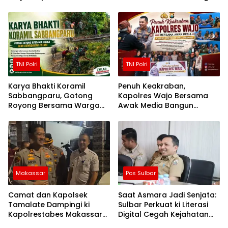
Konsolidasi Partai
dan Lepas Kontingen
Jamnas XII 2026
TNI Polri
TNI Polri
Karya Bhakti Koramil
Penuh Keakraban,
Sabbangparu, Gotong
Kapolres Wajo Bersama
Royong Bersama Warga
Awak Media Bangun
Demi Kemudahan Petani
Kemitraan yang Harmonis
Makassar
Pos Sulbar
Camat dan Kapolsek
Saat Asmara Jadi Senjata:
Tamalate Dampingi ki
Sulbar Perkuat ki Literasi
Kapolrestabes Makassar
Digital Cegah Kejahatan
Serahkan Bantuan
Love Scamming