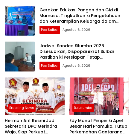
Gerakan Edukasi Pangan dan Gizi di
Mamasa: Tingkatkan ki Pengetahuan
dan Keterampilan Keluarga dalam
Pemenuhan Gizi
Pos Sulbar
Agustus 6, 2026
Jadwal Sandeq Silumba 2026
Disesuaikan, Dispoparekraf Sulbar
Pastikan ki Persiapan Tetap
Dimatangkan
Pos Sulbar
Agustus 6, 2026
Breaking News
Bulukumba
Herman Arif Resmi Jadi
Edy Manaf Pimpin ki Apel
Sekretaris DPC Gerindra
Besar Hari Pramuka, Tutup
Wajo, Siap Perkuat
Perkemahan Gantarang