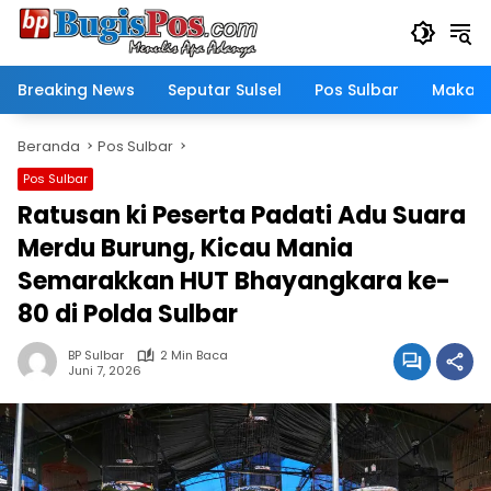
Langsung
ke
konten
Breaking News
Seputar Sulsel
Pos Sulbar
Makass
Beranda
Pos Sulbar
Pos Sulbar
Ratusan ki Peserta Padati Adu Suara
Merdu Burung, Kicau Mania
Semarakkan HUT Bhayangkara ke-
80 di Polda Sulbar
BP Sulbar
2 Min Baca
Juni 7, 2026