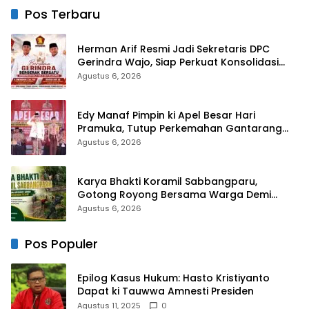
Sembako di Bontoduri
Pos Terbaru
Herman Arif Resmi Jadi Sekretaris DPC
Gerindra Wajo, Siap Perkuat Konsolidasi
Partai
Agustus 6, 2026
Edy Manaf Pimpin ki Apel Besar Hari
Pramuka, Tutup Perkemahan Gantarang
dan Lepas Kontingen Jamnas XII 2026
Agustus 6, 2026
Karya Bhakti Koramil Sabbangparu,
Gotong Royong Bersama Warga Demi
Kemudahan Petani
Agustus 6, 2026
Pos Populer
Epilog Kasus Hukum: Hasto Kristiyanto
Dapat ki Tauwwa Amnesti Presiden
Agustus 11, 2025
0