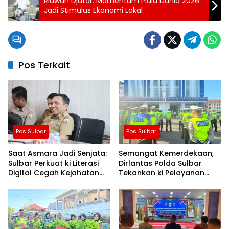
Ridwan Djafar: Momentum Piala Dunia 2026
Jadi Stimulus Ekonomi Lokal
Pos Terkait
Pos Sulbar
Pos Sulbar
Saat Asmara Jadi Senjata:
Semangat Kemerdekaan,
Sulbar Perkuat ki Literasi
Dirlantas Polda Sulbar
Digital Cegah Kejahatan
Tekankan ki Pelayanan
Love Scamming
yang Lebih Humanis dan
Menyentuh Hati