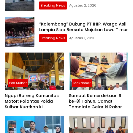
Breaking News
Agustus 2, 2026
“Kalembang” Dukung PT IHIP, Warga Asli
Lampia Siap Bersatu Majukan Luwu Timur
Breaking News
Agustus 1, 2026
Pos Sulbar
Makassar
Ngopi Bareng Komunitas
Sambut Kemerdekaan RI
Motor: Polantas Polda
ke-81 Tahun, Camat
Sulbar Kuatkan ki
Tamalate Gelar ki Rakor
Semangat Merah Putih dan
Keselamatan