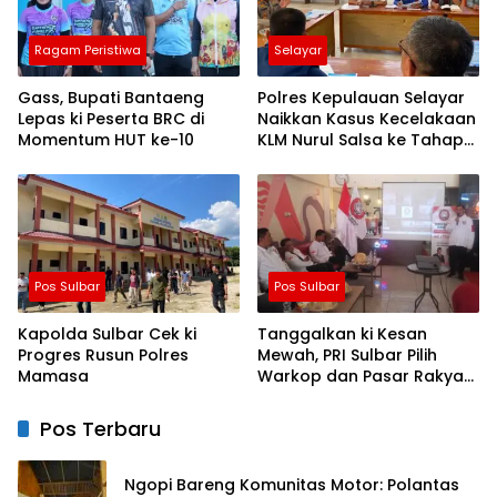
Ragam Peristiwa
Selayar
Gass, Bupati Bantaeng
Polres Kepulauan Selayar
Lepas ki Peserta BRC di
Naikkan Kasus Kecelakaan
Momentum HUT ke-10
KLM Nurul Salsa ke Tahap
Penyidikan
Pos Sulbar
Pos Sulbar
Kapolda Sulbar Cek ki
Tanggalkan ki Kesan
Progres Rusun Polres
Mewah, PRI Sulbar Pilih
Mamasa
Warkop dan Pasar Rakyat
untuk Rayakan HUT Ke-1
Pos Terbaru
Ngopi Bareng Komunitas Motor: Polantas