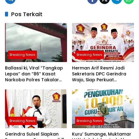
Pos Terkait
Breaking News
Breaking News
Ballassi ki, Viral “Tangkap
Herman Arif Resmi Jadi
Lepas” dan “86” Kasat
Sekretaris DPC Gerindra
Narkoba Polres Takalar
Wajo, Siap Perkuat
Sebut Hoax
Konsolidasi Partai
Breaking News
Breaking News
Gerindra Sulsel Siapkan
Kuru’ Sumange, Muktamar