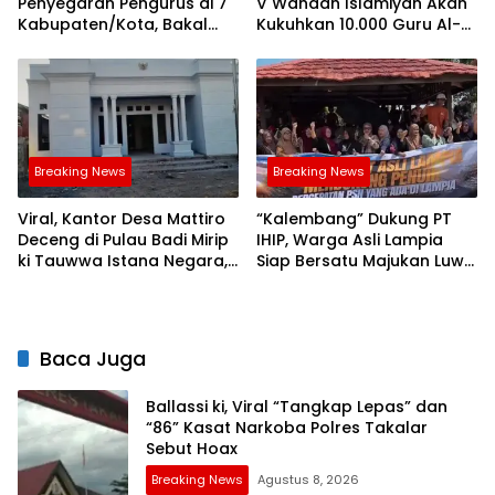
Penyegaran Pengurus di 7
V Wahdah Islamiyah Akan
Kabupaten/Kota, Bakal
Kukuhkan 10.000 Guru Al-
Diumumkan Hari Ini
Qur’an di Masjid Istiqlal
Breaking News
Breaking News
Viral, Kantor Desa Mattiro
“Kalembang” Dukung PT
Deceng di Pulau Badi Mirip
IHIP, Warga Asli Lampia
ki Tauwwa Istana Negara,
Siap Bersatu Majukan Luwu
Jadi ikon Pelayanan Publik
Timur
Baca Juga
Ballassi ki, Viral “Tangkap Lepas” dan
“86” Kasat Narkoba Polres Takalar
Sebut Hoax
Breaking News
Agustus 8, 2026