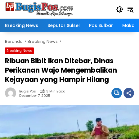
Langsung
ke
konten
Breaking News
Seputar Sulsel
Pos Sulbar
Makass
Beranda
Breaking News
Breaking News
Ribuan Bibit Ikan Ditebar, Dinas
Perikanan Wajo Mengembalikan
Kejayaan yang Hampir Hilang
Bugis Pos
3 Min Baca
Desember 7, 2025