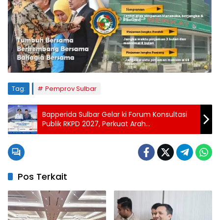
Tag:
Pemprov Sulbar
Bapperida Sulbar Gelar ki Forum Konsultasi
Publik RKPD 2027, Perkuat Arah
Pembangunan Partisipatif
Pos Terkait