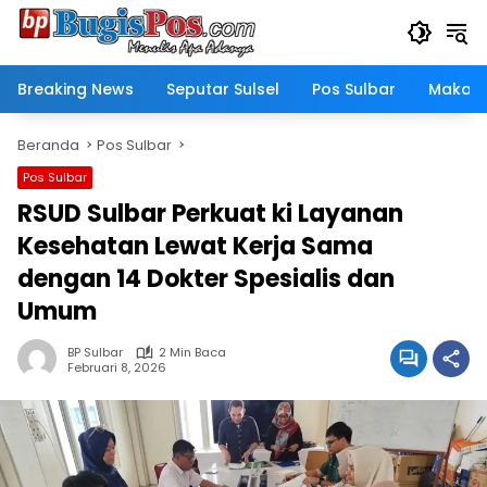
Langsung
ke
konten
Breaking News
Seputar Sulsel
Pos Sulbar
Makass
Beranda
Pos Sulbar
Pos Sulbar
RSUD Sulbar Perkuat ki Layanan
Kesehatan Lewat Kerja Sama
dengan 14 Dokter Spesialis dan
Umum
BP Sulbar
2 Min Baca
Februari 8, 2026