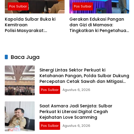
Pos Sulbar
Pos Sulbar
Kapolda Sulbar Buka ki
Gerakan Edukasi Pangan
Kemitraan
dan Gizi di Mamasa:
Polisi‑Masyarakat:
Tingkatkan ki Pengetahuan
Bersama Putus Rantai
dan Keterampilan
Penularan TBC
Keluarga dalam
Pemenuhan Gizi
Baca Juga
Sinergi Lintas Sektor Perkuat ki
Ketahanan Pangan, Polda Sulbar Dukung
Percepatan Cetak Sawah dan Mitigasi
Kekeringan
Pos Sulbar
Agustus 6, 2026
Saat Asmara Jadi Senjata: Sulbar
Perkuat ki Literasi Digital Cegah
Kejahatan Love Scamming
Pos Sulbar
Agustus 6, 2026