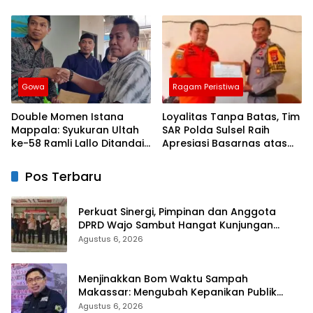
Dari Kapolres Bulukumba
Gowa
Ragam Peristiwa
Double Momen Istana
Loyalitas Tanpa Batas, Tim
Mappala: Syukuran Ultah
SAR Polda Sulsel Raih
ke-58 Ramli Lallo Ditandai
Apresiasi Basarnas atas
Aksi Berbagi Rumah
Evakuasi ATR 42
Ibadah
Pos Terbaru
Perkuat Sinergi, Pimpinan dan Anggota
DPRD Wajo Sambut Hangat Kunjungan
Silaturahmi Kapolres Wajo yang Baru
Agustus 6, 2026
Menjinakkan Bom Waktu Sampah
Makassar: Mengubah Kepanikan Publik
Menjadi Revolusi Berbasis RT
Agustus 6, 2026