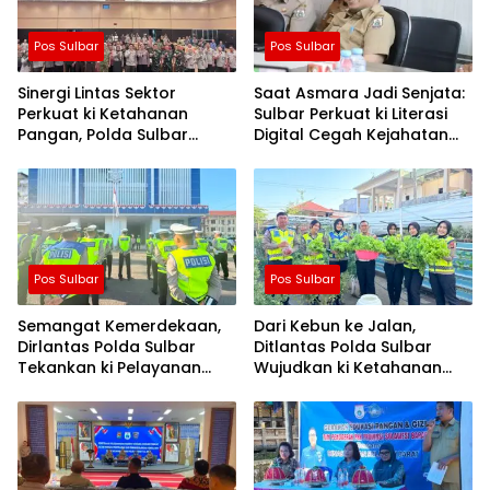
Pos Sulbar
Pos Sulbar
Sinergi Lintas Sektor
Saat Asmara Jadi Senjata:
Perkuat ki Ketahanan
Sulbar Perkuat ki Literasi
Pangan, Polda Sulbar
Digital Cegah Kejahatan
Dukung Percepatan Cetak
Love Scamming
Sawah dan Mitigasi
Kekeringan
Pos Sulbar
Pos Sulbar
Semangat Kemerdekaan,
Dari Kebun ke Jalan,
Dirlantas Polda Sulbar
Ditlantas Polda Sulbar
Tekankan ki Pelayanan
Wujudkan ki Ketahanan
yang Lebih Humanis dan
Pangan Lewat Aksi Berbagi
Menyentuh Hati
untuk Masyarakat