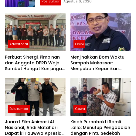
Pos Sulbar
Agustus 6, 2026
Advertorial
Opini
Perkuat Sinergi, Pimpinan
Menjinakkan Bom Waktu
dan Anggota DPRD Wajo
Sampah Makassar:
Sambut Hangat Kunjungan
Mengubah Kepanikan
Silaturahmi Kapolres Wajo
Publik Menjadi Revolusi
yang Baru
Berbasis RT
Bulukumba
Gowa
Juara I Film Animasi AI
Kisah Purnabakti Ramli
Nasional, Andi Matahari
Lallo: Menutup Pengabdian
Dapat ki Tauwwa Apresiasi
dengan Pintu Sedekah