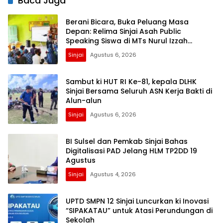
Baca Juga
Berani Bicara, Buka Peluang Masa
Depan: Relima Sinjai Asah Public
Speaking Siswa di MTs Nurul Izzah
Kalamisu
Sinjai
Agustus 6, 2026
Sambut ki HUT RI Ke-81, kepala DLHK
Sinjai Bersama Seluruh ASN Kerja Bakti di
Alun-alun
Sinjai
Agustus 6, 2026
BI Sulsel dan Pemkab Sinjai Bahas
Digitalisasi PAD Jelang HLM TP2DD 19
Agustus
Sinjai
Agustus 4, 2026
UPTD SMPN 12 Sinjai Luncurkan ki Inovasi
“SIPAKATAU” untuk Atasi Perundungan di
Sekolah