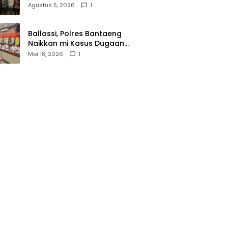
Wasathiyah dan Kebangsaan
Agustus 5, 2026
1
Ballassi, Polres Bantaeng
Naikkan mi Kasus Dugaan
Korupsi PDAM ke Penyidikan
Mei 18, 2026
1