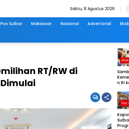
Sabtu, 8 Agustus 2026
Pos Sulbar
Makassar
Nasional
Advertorial
Ekob
Mak
emilihan RT/RW di
Samb
Keme
Dimulai
n RI 
Tahun
Cama
Tama
Pos 
Gelar
Rako
Kapo
Sulba
Progr