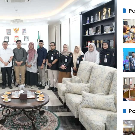
Rusun
Mam
Po
Po