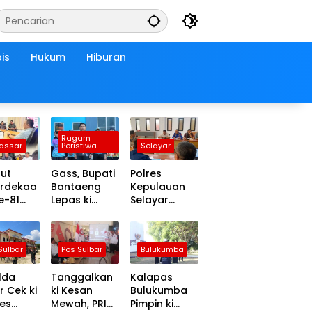
is
Hukum
Hiburan
Ragam
assar
Peristiwa
Selayar
ut
Gass, Bupati
Polres
rdekaa
Bantaeng
Kepulauan
ke-81
Lepas ki
Selayar
,
Peserta BRC
Naikkan
t
di
Kasus
late
Momentum
Kecelakaan
Sulbar
Pos Sulbar
Bulukumba
 ki
HUT ke-10
KLM Nurul
r
Salsa ke
lda
Tanggalkan
Kalapas
Tahap
r Cek ki
ki Kesan
Bulukumba
Penyidikan
es
Mewah, PRI
Pimpin ki