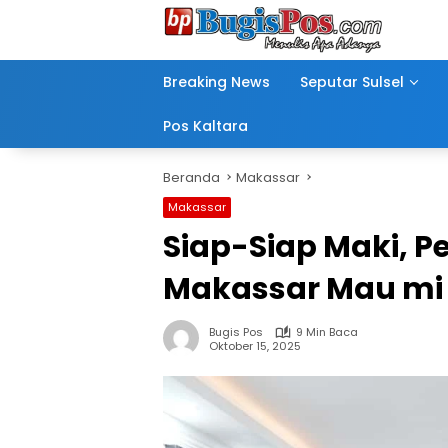
Langsung
ke
konten
Breaking News
Seputar Sulsel
Pos Kaltara
Beranda
Makassar
Makassar
Siap-Siap Maki, P
Makassar Mau mi 
Bugis Pos
9 Min Baca
Oktober 15, 2025