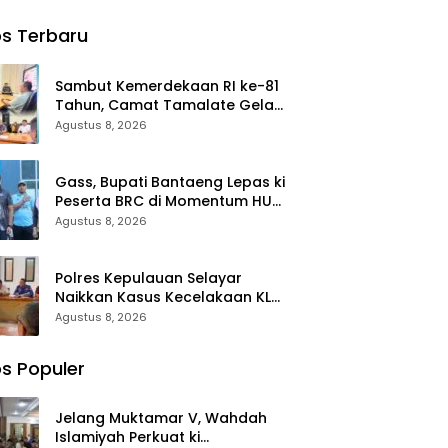
 Polres
Sulbar Pilih
Apel dan
asa
Warkop dan
Kerjabakti di
s Terbaru
Pasar Rakyat
TMP
untuk
Taccorong
Rayakan HUT
Sambut Kemerdekaan RI ke-81
Ke-1
Tahun, Camat Tamalate Gelar
ki Rakor
Agustus 8, 2026
Gass, Bupati Bantaeng Lepas ki
Peserta BRC di Momentum HUT
ke-10
Agustus 8, 2026
Polres Kepulauan Selayar
Naikkan Kasus Kecelakaan KLM
Nurul Salsa ke Tahap
Agustus 8, 2026
Penyidikan
s Populer
Jelang Muktamar V, Wahdah
Islamiyah Perkuat ki