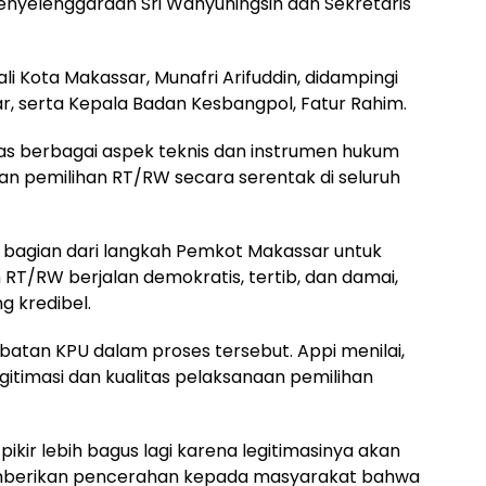
 Penyelenggaraan Sri Wahyuningsih dan Sekretaris
i Kota Makassar, Munafri Arifuddin, didampingi
r, serta Kepala Badan Kesbangpol, Fatur Rahim.
s berbagai aspek teknis dan instrumen hukum
an pemilihan RT/RW secara serentak di seluruh
i bagian dari langkah Pemkot Makassar untuk
T/RW berjalan demokratis, tertib, dan damai,
 kredibel.
batan KPU dalam proses tersebut. Appi menilai,
itimasi dan kualitas pelaksanaan pemilihan
ikir lebih bagus lagi karena legitimasinya akan
memberikan pencerahan kepada masyarakat bahwa