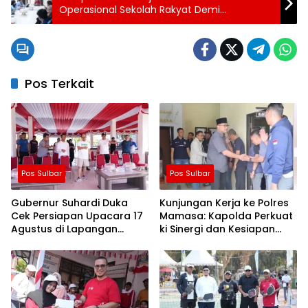
Operasional Sekolah Rakyat Demi
Keselamatan dan Kenyamanan Siswa
Pos Terkait
Pos Sulbar
Pos Sulbar
Gubernur Suhardi Duka
Kunjungan Kerja ke Polres
Cek Persiapan Upacara 17
Mamasa: Kapolda Perkuat
Agustus di Lapangan
ki Sinergi dan Kesiapan
Ahmad Kirang, Capai 80
Jaga Kamtibmas di
Persen
Wilayah