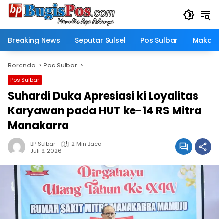
Langsung
ke
konten
Breaking News
Seputar Sulsel
Pos Sulbar
Makass
Beranda
Pos Sulbar
Pos Sulbar
Suhardi Duka Apresiasi ki Loyalitas
Karyawan pada HUT ke-14 RS Mitra
Manakarra
BP Sulbar
2 Min Baca
Juli 9, 2026