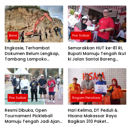
Ahmad Kirang, Capai 80
Jaga Kamtibmas di
Persen
Wilayah
Bone
Pos Sulbar
Engkasie, Terhambat
Semarakkan HUT ke-81 RI,
Dokumen Belum Lengkap,
Bupati Mamuju Tengah Ikut
Tambang Lampoko
ki Jalan Santai Bareng
Disanksi Sementara Untuk
Warga Karossa
Tidak Operasional
Pos Sulbar
Ragam Peristiwa
Resmi Dibuka, Open
Hari Kelima, DT Peduli &
Tournament Pickleball
Hisana Makassar Raya
Mamuju Tengah Jadi Ajang
Bagikan 310 Paket
Pemersatu Antar daerah
Makanan untuk Korban