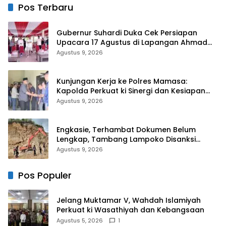
Kebakaran Tallo
Pos Terbaru
Gubernur Suhardi Duka Cek Persiapan
Upacara 17 Agustus di Lapangan Ahmad
Kirang, Capai 80 Persen
Agustus 9, 2026
Kunjungan Kerja ke Polres Mamasa:
Kapolda Perkuat ki Sinergi dan Kesiapan
Jaga Kamtibmas di Wilayah
Agustus 9, 2026
Engkasie, Terhambat Dokumen Belum
Lengkap, Tambang Lampoko Disanksi
Sementara Untuk Tidak Operasional
Agustus 9, 2026
Pos Populer
Jelang Muktamar V, Wahdah Islamiyah
Perkuat ki Wasathiyah dan Kebangsaan
Agustus 5, 2026
1