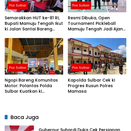
Pos Sulbar
Pos Sulbar
Semarakkan HUT ke-81 RI,
Resmi Dibuka, Open
Bupati Mamuju Tengah Ikut
Tournament Pickleball
ki Jalan Santai Bareng
Mamuju Tengah Jadi Ajang
Warga Karossa
Pemersatu Antar daerah
Pos Sulbar
Pos Sulbar
Ngopi Bareng Komunitas
Kapolda Sulbar Cek ki
Motor: Polantas Polda
Progres Rusun Polres
Sulbar Kuatkan ki
Mamasa
Semangat Merah Putih dan
Keselamatan
Baca Juga
Gubernur Suhardi Duka Cek Persiapan