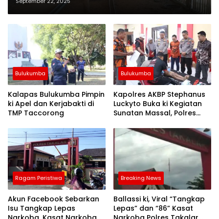
Tinoring Perkuat Ekonomi Desa
September 22, 2025
Bulukumba
Bulukumba
Kalapas Bulukumba Pimpin
Kapolres AKBP Stephanus
ki Apel dan Kerjabakti di
Luckyto Buka ki Kegiatan
TMP Taccorong
Sunatan Massal, Polres
Bulukumba Kerjasama
dengan Pemuda Pancasila
Ragam Peristiwa
Breaking News
Akun Facebook Sebarkan
Ballassi ki, Viral “Tangkap
Isu Tangkap Lepas
Lepas” dan “86” Kasat
Narkoba, Kasat Narkoba
Narkoba Polres Takalar