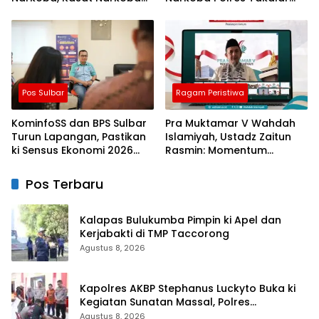
Polres Takalar: Itu Hoax
Sebut Hoax
dan Fitnah
Pos Sulbar
Ragam Peristiwa
KominfoSS dan BPS Sulbar
Pra Muktamar V Wahdah
Turun Lapangan, Pastikan
Islamiyah, Ustadz Zaitun
ki Sensus Ekonomi 2026
Rasmin: Momentum
Berjalan Nyaman dan
Perkuat Konsolidasi dan
Akurat
Evaluasi Perjalanan
Pos Terbaru
Dakwah
Kalapas Bulukumba Pimpin ki Apel dan
Kerjabakti di TMP Taccorong
Agustus 8, 2026
Kapolres AKBP Stephanus Luckyto Buka ki
Kegiatan Sunatan Massal, Polres
Bulukumba Kerjasama dengan Pemuda
Agustus 8, 2026