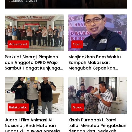
Pembagunan Pro Rakyat
Agustus 12, 2025
Advertorial
Opini
Perkuat Sinergi, Pimpinan
Menjinakkan Bom Waktu
dan Anggota DPRD Wajo
Sampah Makassar:
Sambut Hangat Kunjungan
Mengubah Kepanikan
Silaturahmi Kapolres Wajo
Publik Menjadi Revolusi
yang Baru
Berbasis RT
Bulukumba
Gowa
Juara I Film Animasi AI
Kisah Purnabakti Ramli
Nasional, Andi Matahari
Lallo: Menutup Pengabdian
Dapat ki Tauwwa Apresiasi
dengan Pintu Sedekah