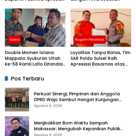
Dari Kapolres Bulukumba
Gowa
Ragam Peristiwa
Double Momen Istana
Loyalitas Tanpa Batas, Tim
Mappala: Syukuran Ultah
SAR Polda Sulsel Raih
ke-58 Ramli Lallo Ditandai
Apresiasi Basarnas atas
Aksi Berbagi Rumah
Evakuasi ATR 42
Ibadah
Pos Terbaru
Perkuat Sinergi, Pimpinan dan Anggota
DPRD Wajo Sambut Hangat Kunjungan
Silaturahmi Kapolres Wajo yang Baru
Agustus 6, 2026
Menjinakkan Bom Waktu Sampah
Makassar: Mengubah Kepanikan Publik
Menjadi Revolusi Berbasis RT
Agustus 6, 2026