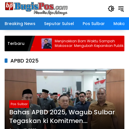
Langsung
ke
konten
Breaking News
Seputar Sulsel
Pos Sulbar
Makass
dan Anggota
Menjinakkan Bom Waktu Sampah
Terbaru
 Kunjungan
Makassar: Mengubah Kepanikan Publik
 yang Baru
Menjadi Revolusi Berbasis RT
APBD 2025
Pos Sulbar
Bahas APBD 2025, Wagub Sulbar
Tegaskan ki Komitmen