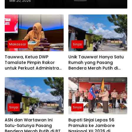
Pengadaan Barang dan Jasa di
Mei 20, 2026
Setda Bone di Borong CV Alvin
Makassar
Sinjai
Tauwwa, Ketua DWP
Unik Tauwwa! Hanya Satu
Tamalate Pimpin Rakor
Rumah yang Pasang
untuk Perkuat Administrasi
Bendera Merah Putih di
dan Evaluasi Program
Blok J BTN Lappa Mas 1
Sinjai
Sinjai
Sinjai
ASN dan Wartawan Ini
Bupati Sinjai Lepas 56
Satu-Satunya Pasang
Pramuka ke Jambore
Bendera Merah Putih di BTN
Nasional XII 2026 di