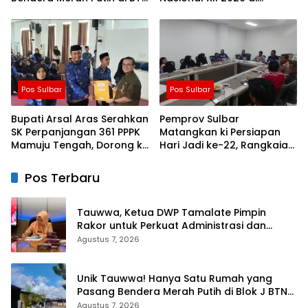
Lappa Mas 1 Sinjai
Cibubur
Pos Sulbar
Pos Sulbar
Bupati Arsal Aras Serahkan
Pemprov Sulbar
SK Perpanjangan 361 PPPK
Matangkan ki Persiapan
Mamuju Tengah, Dorong ki
Hari Jadi ke-22, Rangkaian
Kebijakan Belanja Pegawai
Kegiatan Libatkan
Lebih Fleksibel
Masyarakat
Pos Terbaru
Tauwwa, Ketua DWP Tamalate Pimpin
Rakor untuk Perkuat Administrasi dan
Evaluasi Program
Agustus 7, 2026
Unik Tauwwa! Hanya Satu Rumah yang
Pasang Bendera Merah Putih di Blok J BTN
Lappa Mas 1 Sinjai
Agustus 7, 2026