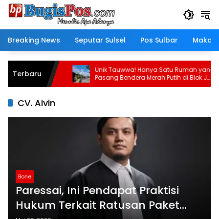
Langsung
ke
konten
Breaking News
Seputar Sulsel
Pos Sulbar
Makass
late Pimpin
Unik Tauwwa! Hanya Satu Rumah yang
Terbaru
nistrasi dan
Pasang Bendera Merah Putih di Blok J
BTN Lappa Mas 1 Sinjai
CV. Alvin
Bone
Paressai, Ini Pendapat Praktisi
Hukum Terkait Ratusan Paket