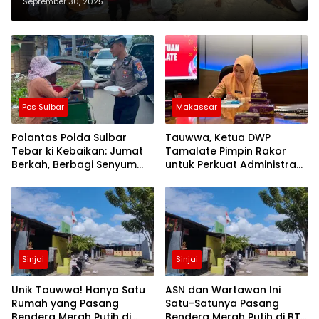
Pangkep
September 30, 2025
Pos Sulbar
Makassar
Polantas Polda Sulbar
Tauwwa, Ketua DWP
Tebar ki Kebaikan: Jumat
Tamalate Pimpin Rakor
Berkah, Berbagi Senyum
untuk Perkuat Administrasi
dan Peduli Sepenuh Hati
dan Evaluasi Program
Sinjai
Sinjai
Unik Tauwwa! Hanya Satu
ASN dan Wartawan Ini
Rumah yang Pasang
Satu-Satunya Pasang
Bendera Merah Putih di
Bendera Merah Putih di BTN