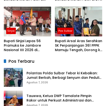
Blok J BTN Lappa Mas 1
Lappa Mas 1 Sinjai
Sinjai
Sinjai
Pos Sulbar
Bupati Sinjai Lepas 56
Bupati Arsal Aras Serahkan
Pramuka ke Jambore
SK Perpanjangan 361 PPPK
Nasional XII 2026 di
Mamuju Tengah, Dorong ki
Cibubur
Kebijakan Belanja Pegawai
Lebih Fleksibel
Pos Terbaru
Polantas Polda Sulbar Tebar ki Kebaikan:
Jumat Berkah, Berbagi Senyum dan Peduli
Sepenuh Hati
Agustus 7, 2026
Tauwwa, Ketua DWP Tamalate Pimpin
Rakor untuk Perkuat Administrasi dan
Evaluasi Program
Agustus 7, 2026