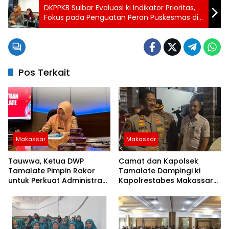
DKPPKB Sulbar Evaluasi ki Indikator Prioritas,
Fokus pada Penguatan Peran Puskesmas di
Desa Lokus PASTIPADU
Pos Terkait
Makassar
Makassar
Tauwwa, Ketua DWP
Camat dan Kapolsek
Tamalate Pimpin Rakor
Tamalate Dampingi ki
untuk Perkuat Administrasi
Kapolrestabes Makassar
dan Evaluasi Program
Serahkan Bantuan
Sembako di Bontoduri