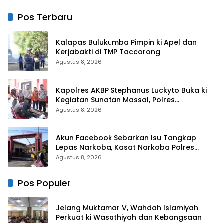
Berjalan Nyaman dan
Perkuat Konsolidasi dan
Akurat
Evaluasi Perjalanan
Pos Terbaru
Dakwah
Kalapas Bulukumba Pimpin ki Apel dan
Kerjabakti di TMP Taccorong
Agustus 8, 2026
Kapolres AKBP Stephanus Luckyto Buka ki
Kegiatan Sunatan Massal, Polres
Bulukumba Kerjasama dengan Pemuda
Agustus 8, 2026
Pancasila
Akun Facebook Sebarkan Isu Tangkap
Lepas Narkoba, Kasat Narkoba Polres
Takalar: Itu Hoax dan Fitnah
Agustus 8, 2026
Pos Populer
Jelang Muktamar V, Wahdah Islamiyah
Perkuat ki Wasathiyah dan Kebangsaan