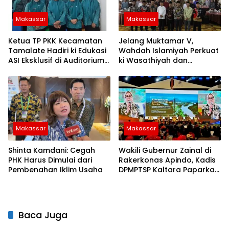
Makassar
Makassar
Ketua TP PKK Kecamatan
Jelang Muktamar V,
Tamalate Hadiri ki Edukasi
Wahdah Islamiyah Perkuat
ASI Eksklusif di Auditorium
ki Wasathiyah dan
TP PKK Kota Makassar
Kebangsaan
Makassar
Makassar
Shinta Kamdani: Cegah
Wakili Gubernur Zainal di
PHK Harus Dimulai dari
Rakerkonas Apindo, Kadis
Pembenahan Iklim Usaha
DPMPTSP Kaltara Paparkan
Potensi Investasi Strategis
Baca Juga