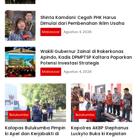
Shinta Kamdani: Cegah PHK Harus
Dimulai dari Pembenahan Iklim Usaha
Makassar
Agustus 4, 2026
Wakili Gubernur Zainal di Rakerkonas
Apindo, Kadis DPMPTSP Kaltara Paparkan
Potensi Investasi Strategis
Makassar
Agustus 4, 2026
Bulukumba
Bulukumba
Kalapas Bulukumba Pimpin
Kapolres AKBP Stephanus
ki Apel dan Kerjabakti di
Luckyto Buka ki Kegiatan