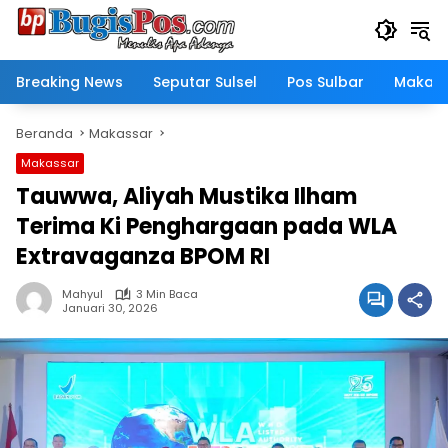
Langsung
ke
konten
Breaking News
Seputar Sulsel
Pos Sulbar
Makass
Beranda
Makassar
Makassar
Tauwwa, Aliyah Mustika Ilham
Terima Ki Penghargaan pada WLA
Extravaganza BPOM RI
Mahyul
3 Min Baca
Januari 30, 2026