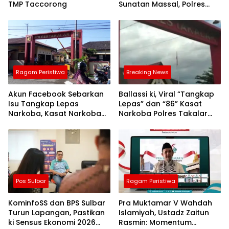
TMP Taccorong
Sunatan Massal, Polres
Bulukumba Kerjasama
dengan Pemuda Pancasila
Ragam Peristiwa
Breaking News
Akun Facebook Sebarkan
Ballassi ki, Viral “Tangkap
Isu Tangkap Lepas
Lepas” dan “86” Kasat
Narkoba, Kasat Narkoba
Narkoba Polres Takalar
Polres Takalar: Itu Hoax
Sebut Hoax
dan Fitnah
Pos Sulbar
Ragam Peristiwa
KominfoSS dan BPS Sulbar
Pra Muktamar V Wahdah
Turun Lapangan, Pastikan
Islamiyah, Ustadz Zaitun
ki Sensus Ekonomi 2026
Rasmin: Momentum