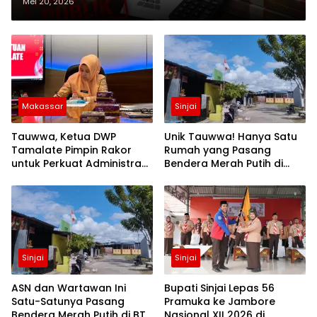
Disorot
Mei 20, 2026
Makassar
Sinjai
Tauwwa, Ketua DWP
Unik Tauwwa! Hanya Satu
Tamalate Pimpin Rakor
Rumah yang Pasang
untuk Perkuat Administrasi
Bendera Merah Putih di
dan Evaluasi Program
Blok J BTN Lappa Mas 1
Sinjai
Sinjai
Sinjai
ASN dan Wartawan Ini
Bupati Sinjai Lepas 56
Satu-Satunya Pasang
Pramuka ke Jambore
Bendera Merah Putih di BTN
Nasional XII 2026 di