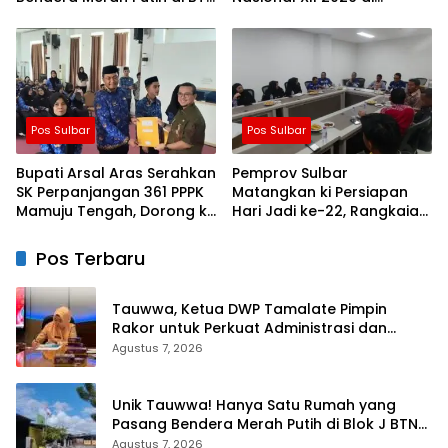
Lappa Mas 1 Sinjai
Cibubur
Pos Sulbar
Pos Sulbar
Bupati Arsal Aras Serahkan
Pemprov Sulbar
SK Perpanjangan 361 PPPK
Matangkan ki Persiapan
Mamuju Tengah, Dorong ki
Hari Jadi ke-22, Rangkaian
Kebijakan Belanja Pegawai
Kegiatan Libatkan
Lebih Fleksibel
Masyarakat
Pos Terbaru
Tauwwa, Ketua DWP Tamalate Pimpin
Rakor untuk Perkuat Administrasi dan
Evaluasi Program
Agustus 7, 2026
Unik Tauwwa! Hanya Satu Rumah yang
Pasang Bendera Merah Putih di Blok J BTN
Lappa Mas 1 Sinjai
Agustus 7, 2026