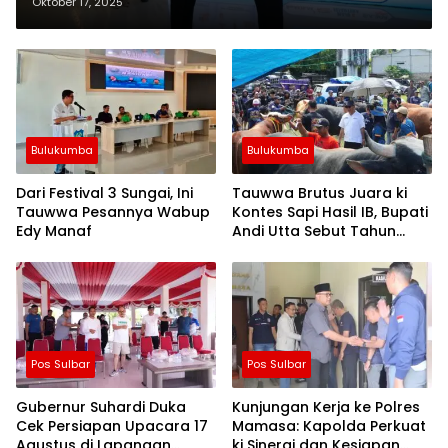
Laksanakan Pelatihan DLA
Oktober 17, 2025
Bulukumba
Bulukumba
Dari Festival 3 Sungai, Ini
Tauwwa Brutus Juara ki
Tauwwa Pesannya Wabup
Kontes Sapi Hasil IB, Bupati
Edy Manaf
Andi Utta Sebut Tahun
Depan Kita Bikin Skala
Lebih Besar
Pos Sulbar
Pos Sulbar
Gubernur Suhardi Duka
Kunjungan Kerja ke Polres
Cek Persiapan Upacara 17
Mamasa: Kapolda Perkuat
Agustus di Lapangan
ki Sinergi dan Kesiapan