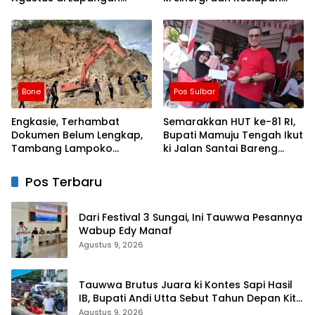
Ahmad Kirang, Capai 80
Jaga Kamtibmas di
Persen
Wilayah
Bone
Pos Sulbar
Engkasie, Terhambat
Semarakkan HUT ke-81 RI,
Dokumen Belum Lengkap,
Bupati Mamuju Tengah Ikut
Tambang Lampoko
ki Jalan Santai Bareng
Disanksi Sementara Untuk
Warga Karossa
Tidak Operasional
Pos Terbaru
Dari Festival 3 Sungai, Ini Tauwwa Pesannya
Wabup Edy Manaf
Agustus 9, 2026
Tauwwa Brutus Juara ki Kontes Sapi Hasil
IB, Bupati Andi Utta Sebut Tahun Depan Kita
Bikin Skala Lebih Besar
Agustus 9, 2026