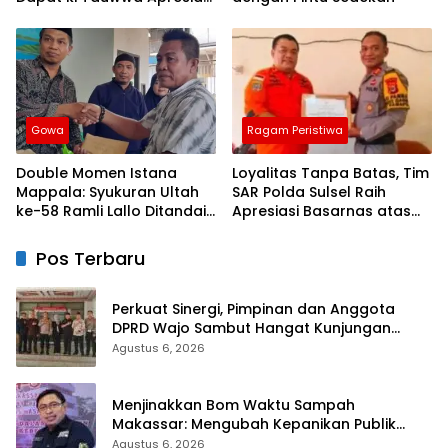
Dari Kapolres Bulukumba
Gowa
Ragam Peristiwa
Double Momen Istana
Loyalitas Tanpa Batas, Tim
Mappala: Syukuran Ultah
SAR Polda Sulsel Raih
ke-58 Ramli Lallo Ditandai
Apresiasi Basarnas atas
Aksi Berbagi Rumah
Evakuasi ATR 42
Ibadah
Pos Terbaru
Perkuat Sinergi, Pimpinan dan Anggota
DPRD Wajo Sambut Hangat Kunjungan
Silaturahmi Kapolres Wajo yang Baru
Agustus 6, 2026
Menjinakkan Bom Waktu Sampah
Makassar: Mengubah Kepanikan Publik
Menjadi Revolusi Berbasis RT
Agustus 6, 2026