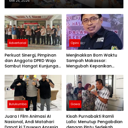
Mei 25, 2026
Advertorial
Opini
Perkuat Sinergi, Pimpinan
Menjinakkan Bom Waktu
dan Anggota DPRD Wajo
Sampah Makassar:
Sambut Hangat Kunjungan
Mengubah Kepanikan
Silaturahmi Kapolres Wajo
Publik Menjadi Revolusi
yang Baru
Berbasis RT
Bulukumba
Gowa
Juara I Film Animasi AI
Kisah Purnabakti Ramli
Nasional, Andi Matahari
Lallo: Menutup Pengabdian
Dapat ki Tauwwa Apresiasi
dengan Pintu Sedekah