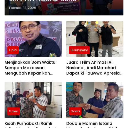
Februari 12, 2026
Opini
Bulukumba
Menjinakkan Bom Waktu
Juara I Film Animasi AI
Sampah Makassar:
Nasional, Andi Matahari
Mengubah Kepanikan
Dapat ki Tauwwa Apresiasi
Publik Menjadi Revolusi
Dari Kapolres Bulukumba
Berbasis RT
Gowa
Gowa
Kisah Purnabakti Ramli
Double Momen Istana