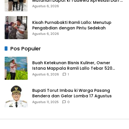
Matahari Dapat ki Tauwwa Apresiasi Dari
Kapolres Bulukumba
Agustus 6, 2026
Kisah Purnabakti Ramli Lallo: Menutup
Pengabdian dengan Pintu Sedekah
Agustus 6, 2026
Pos Populer
Buah Ketekunan Bisnis Kuliner, Owner
Istana Mappala Ramli Lallo Tebar 520
Paket Sembako di Gowa
Agustus 6, 2026
1
Bupati Torut Imbau ki Warga Pasang
Bendera dan Gelar Lomba 17 Agustus
Agustus 11, 2025
0