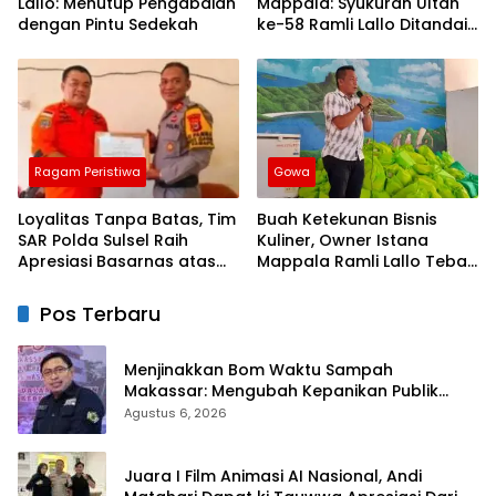
Lallo: Menutup Pengabdian
Mappala: Syukuran Ultah
dengan Pintu Sedekah
ke-58 Ramli Lallo Ditandai
Aksi Berbagi Rumah
Ibadah
Ragam Peristiwa
Gowa
Loyalitas Tanpa Batas, Tim
Buah Ketekunan Bisnis
SAR Polda Sulsel Raih
Kuliner, Owner Istana
Apresiasi Basarnas atas
Mappala Ramli Lallo Tebar
Evakuasi ATR 42
520 Paket Sembako di
Gowa
Pos Terbaru
Menjinakkan Bom Waktu Sampah
Makassar: Mengubah Kepanikan Publik
Menjadi Revolusi Berbasis RT
Agustus 6, 2026
Juara I Film Animasi AI Nasional, Andi