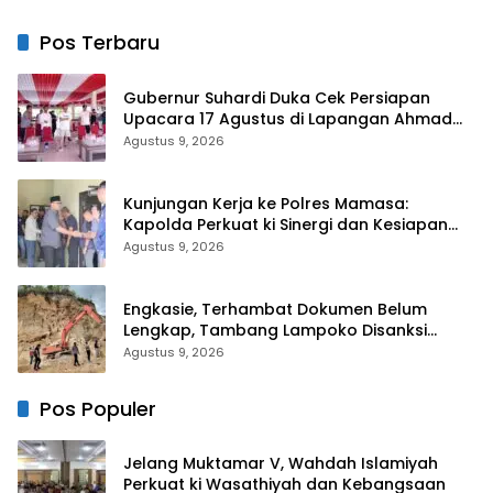
Pemersatu Antar daerah
Makanan untuk Korban
Kebakaran Tallo
Pos Terbaru
Gubernur Suhardi Duka Cek Persiapan
Upacara 17 Agustus di Lapangan Ahmad
Kirang, Capai 80 Persen
Agustus 9, 2026
Kunjungan Kerja ke Polres Mamasa:
Kapolda Perkuat ki Sinergi dan Kesiapan
Jaga Kamtibmas di Wilayah
Agustus 9, 2026
Engkasie, Terhambat Dokumen Belum
Lengkap, Tambang Lampoko Disanksi
Sementara Untuk Tidak Operasional
Agustus 9, 2026
Pos Populer
Jelang Muktamar V, Wahdah Islamiyah
Perkuat ki Wasathiyah dan Kebangsaan