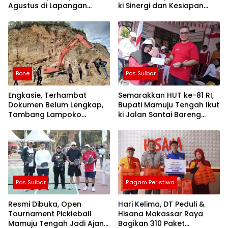
Agustus di Lapangan
ki Sinergi dan Kesiapan
Ahmad Kirang, Capai 80
Jaga Kamtibmas di
Persen
Wilayah
Bone
Pos Sulbar
Engkasie, Terhambat
Semarakkan HUT ke-81 RI,
Dokumen Belum Lengkap,
Bupati Mamuju Tengah Ikut
Tambang Lampoko
ki Jalan Santai Bareng
Disanksi Sementara Untuk
Warga Karossa
Tidak Operasional
Pos Sulbar
Ragam Peristiwa
Resmi Dibuka, Open
Hari Kelima, DT Peduli &
Tournament Pickleball
Hisana Makassar Raya
Mamuju Tengah Jadi Ajang
Bagikan 310 Paket