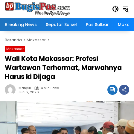
Langsung
ke
konten
Breaking News
Seputar Sulsel
Pos Sulbar
Makass
Beranda
Makassar
Makassar
Wali Kota Makassar: Profesi
Wartawan Terhormat, Marwahnya
Harus ki Dijaga
Mahyul
4 Min Baca
Juni 2, 2026