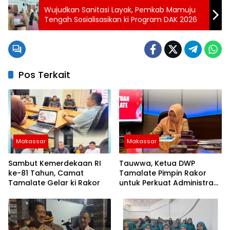
Wujudkan Sanitasi Layak, Pemkab Mamuju
Tengah Sosialisasikan ki Program DAK 2026
Pos Terkait
Makassar
Makassar
Sambut Kemerdekaan RI
Tauwwa, Ketua DWP
ke-81 Tahun, Camat
Tamalate Pimpin Rakor
Tamalate Gelar ki Rakor
untuk Perkuat Administrasi
dan Evaluasi Program