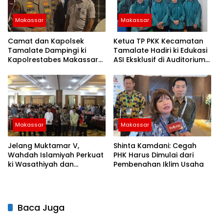
Makassar
Makassar
Camat dan Kapolsek
Ketua TP PKK Kecamatan
Tamalate Dampingi ki
Tamalate Hadiri ki Edukasi
Kapolrestabes Makassar
ASI Eksklusif di Auditorium
Serahkan Bantuan
TP PKK Kota Makassar
Sembako di Bontoduri
Makassar
Makassar
Jelang Muktamar V,
Shinta Kamdani: Cegah
Wahdah Islamiyah Perkuat
PHK Harus Dimulai dari
ki Wasathiyah dan
Pembenahan Iklim Usaha
Kebangsaan
Baca Juga