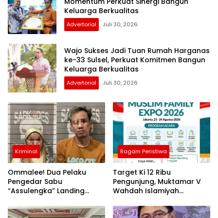
Momentum Perkuat Sinergi Bangun
Keluarga Berkualitas
Advertorial
Juli 30, 2026
Wajo Sukses Jadi Tuan Rumah Harganas
ke-33 Sulsel, Perkuat Komitmen Bangun
Keluarga Berkualitas
Advertorial
Juli 30, 2026
Kriminal
Ragam Peristiwa
Ommalee! Dua Pelaku
Target Ki 12 Ribu
Pengedar Sabu
Pengunjung, Muktamar V
“Assulengka” Landing
Wahdah Islamiyah
Dikandang Jeruji Polisi
Hadirkan Bazar Halal dan
Muslim Family Expo 2026