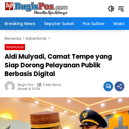
Langsung
ke
konten
Breaking News
Seputar Sulsel
Pos Sulbar
Makass
Beranda
Advertorial
Advertorial
Aldi Mulyadi, Camat Tempe yang
Siap Dorong Pelayanan Publik
Berbasis Digital
Bugis Pos
3 Min Baca
Maret 4, 2026