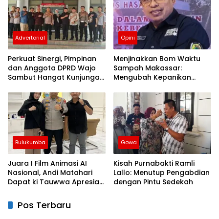
Advertorial
Opini
Perkuat Sinergi, Pimpinan
Menjinakkan Bom Waktu
dan Anggota DPRD Wajo
Sampah Makassar:
Sambut Hangat Kunjungan
Mengubah Kepanikan
Silaturahmi Kapolres Wajo
Publik Menjadi Revolusi
yang Baru
Berbasis RT
Bulukumba
Gowa
Juara I Film Animasi AI
Kisah Purnabakti Ramli
Nasional, Andi Matahari
Lallo: Menutup Pengabdian
Dapat ki Tauwwa Apresiasi
dengan Pintu Sedekah
Dari Kapolres Bulukumba
Pos Terbaru