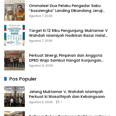
Ommalee! Dua Pelaku Pengedar Sabu
“Assulengka” Landing Dikandang Jeruji
Polisi
Agustus 7, 2026
Target Ki 12 Ribu Pengunjung, Muktamar V
Wahdah Islamiyah Hadirkan Bazar Halal
dan Muslim Family Expo 2026
Agustus 7, 2026
Perkuat Sinergi, Pimpinan dan Anggota
DPRD Wajo Sambut Hangat Kunjungan
Silaturahmi Kapolres Wajo yang Baru
Agustus 6, 2026
Pos Populer
Jelang Muktamar V, Wahdah Islamiyah
Perkuat ki Wasathiyah dan Kebangsaan
Agustus 5, 2026
1