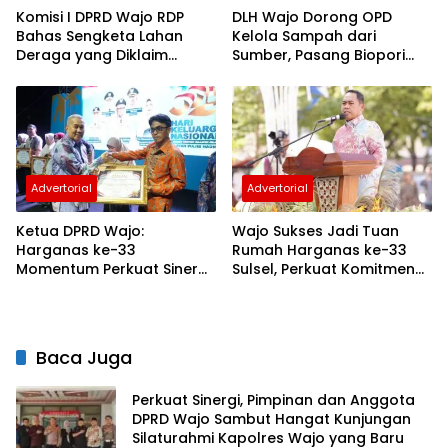
Komisi I DPRD Wajo RDP
DLH Wajo Dorong OPD
Bahas Sengketa Lahan
Kelola Sampah dari
Deraga yang Diklaim
Sumber, Pasang Biopori
Masuk Kawasan Hutan
hingga Sediakan
Penampungan Botol
Plastik
Advertorial
Advertorial
Ketua DPRD Wajo:
Wajo Sukses Jadi Tuan
Harganas ke-33
Rumah Harganas ke-33
Momentum Perkuat Sinergi
Sulsel, Perkuat Komitmen
Bangun Keluarga
Bangun Keluarga
Berkualitas
Berkualitas
Baca Juga
Perkuat Sinergi, Pimpinan dan Anggota
DPRD Wajo Sambut Hangat Kunjungan
Silaturahmi Kapolres Wajo yang Baru