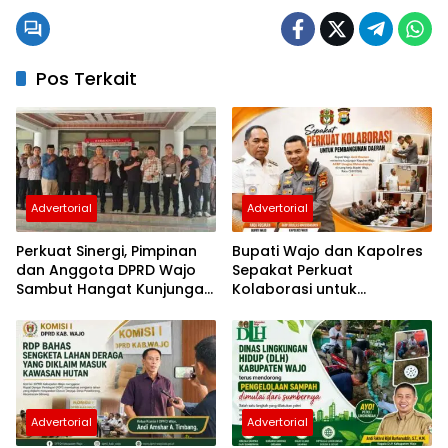
Pos Terkait
Advertorial
Advertorial
Perkuat Sinergi, Pimpinan
Bupati Wajo dan Kapolres
dan Anggota DPRD Wajo
Sepakat Perkuat
Sambut Hangat Kunjungan
Kolaborasi untuk
Silaturahmi Kapolres Wajo
Pembangunan Daerah
yang Baru
Advertorial
Advertorial