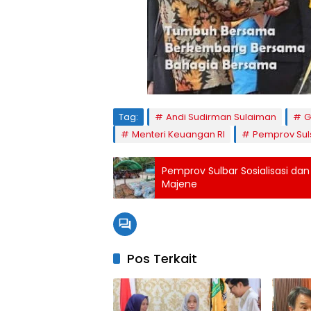
Tag:
Andi Sudirman Sulaiman
G
Menteri Keuangan RI
Pemprov Sul
Pemprov Sulbar Sosialisasi dan
Majene
Pos Terkait