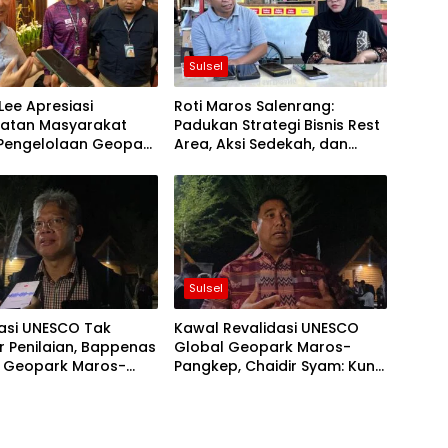
Sulsel
Lee Apresiasi
Roti Maros Salenrang:
ibatan Masyarakat
Padukan Strategi Bisnis Rest
Pengelolaan Geopark
Area, Aksi Sedekah, dan
Pangkep
Potensi Geopark
Sulsel
asi UNESCO Tak
Kawal Revalidasi UNESCO
 Penilaian, Bappenas
Global Geopark Maros-
 Geopark Maros-
Pangkep, Chaidir Syam: Kunci
p Mendunia Ki
Na di Komitmen