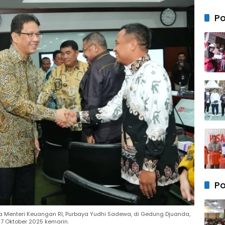
Royo
Bersi
Po
Ling
Samb
RI ke
Po
 Menteri Keuangan RI, Purbaya Yudhi Sadewa, di Gedung Djuanda,
 7 Oktober 2025 kemarin.