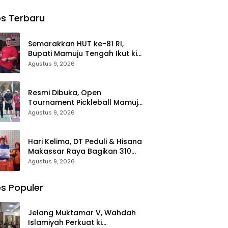
ng
Gareccing
Motor:
Tallo
hkan
Sinjai Selatan
Polantas
s Terbaru
kungan
Ditemukan
Polda Sulbar
ut HUT
Tewas,
Kuatkan ki
-81
Diduga
Semangat
Semarakkan HUT ke-81 RI,
“Kennaki
Merah Putih
Bupati Mamuju Tengah Ikut ki
Strom
dan
Jalan Santai Bareng Warga
Agustus 9, 2026
Kasian”
Keselamatan
Karossa
Resmi Dibuka, Open
Tournament Pickleball Mamuju
Tengah Jadi Ajang Pemersatu
Agustus 9, 2026
Antar daerah
Hari Kelima, DT Peduli & Hisana
Makassar Raya Bagikan 310
Paket Makanan untuk Korban
Agustus 9, 2026
Kebakaran Tallo
s Populer
Jelang Muktamar V, Wahdah
Islamiyah Perkuat ki