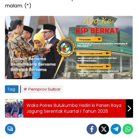
malam. (*)
Tag:
Pemprov Sulbar
Waka Polres Bulukumba Hadiri ki Panen Raya
Jagung Serentak Kuartal I Tahun 2026