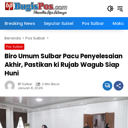
Langsung
ke
konten
Breaking News
Seputar Sulsel
Pos Sulbar
Makass
Beranda
Pos Sulbar
Pos Sulbar
Biro Umum Sulbar Pacu Penyelesaian
Akhir, Pastikan ki Rujab Wagub Siap
Huni
BP Sulbar
2 Min Baca
Januari 8, 2026