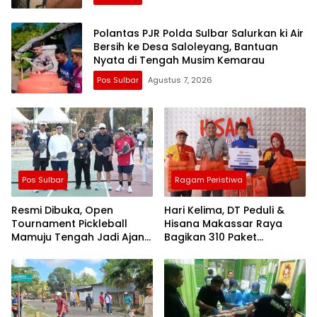
Polantas PJR Polda Sulbar Salurkan ki Air
Bersih ke Desa Saloleyang, Bantuan
Nyata di Tengah Musim Kemarau
Pos Sulbar
Agustus 7, 2026
Pos Sulbar
Ragam Peristiwa
Resmi Dibuka, Open
Hari Kelima, DT Peduli &
Tournament Pickleball
Hisana Makassar Raya
Mamuju Tengah Jadi Ajang
Bagikan 310 Paket
Pemersatu Antar daerah
Makanan untuk Korban
Kebakaran Tallo