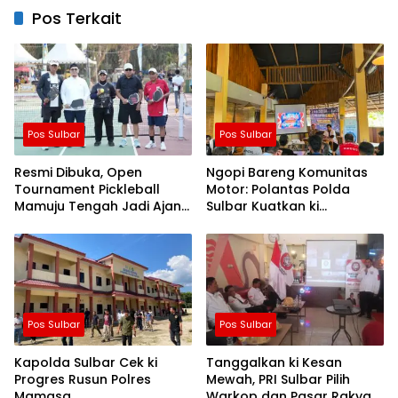
Pos Terkait
Pos Sulbar
Pos Sulbar
Resmi Dibuka, Open
Ngopi Bareng Komunitas
Tournament Pickleball
Motor: Polantas Polda
Mamuju Tengah Jadi Ajang
Sulbar Kuatkan ki
Pemersatu Antar daerah
Semangat Merah Putih dan
Keselamatan
Pos Sulbar
Pos Sulbar
Kapolda Sulbar Cek ki
Tanggalkan ki Kesan
Progres Rusun Polres
Mewah, PRI Sulbar Pilih
Mamasa
Warkop dan Pasar Rakyat