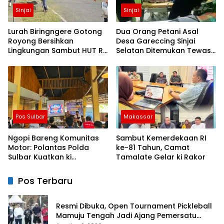
Sinjai
Sinjai
Lurah Biringngere Gotong
Dua Orang Petani Asal
Royong Bersihkan
Desa Gareccing Sinjai
Lingkungan Sambut HUT RI
Selatan Ditemukan Tewas,
ke-81
Diduga “Kennaki Strom
Kasian”
Pos Sulbar
Makassar
Ngopi Bareng Komunitas
Sambut Kemerdekaan RI
Motor: Polantas Polda
ke-81 Tahun, Camat
Sulbar Kuatkan ki
Tamalate Gelar ki Rakor
Semangat Merah Putih dan
Keselamatan
Pos Terbaru
Resmi Dibuka, Open Tournament Pickleball
Mamuju Tengah Jadi Ajang Pemersatu