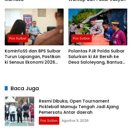
untuk Rayakan HUT Ke-1
Pos Sulbar
Pos Sulbar
KominfoSS dan BPS Sulbar
Polantas PJR Polda Sulbar
Turun Lapangan, Pastikan
Salurkan ki Air Bersih ke
ki Sensus Ekonomi 2026
Desa Saloleyang, Bantuan
Berjalan Nyaman dan
Nyata di Tengah Musim
Akurat
Kemarau
Baca Juga
Resmi Dibuka, Open Tournament
Pickleball Mamuju Tengah Jadi Ajang
Pemersatu Antar daerah
Pos Sulbar
Agustus 9, 2026