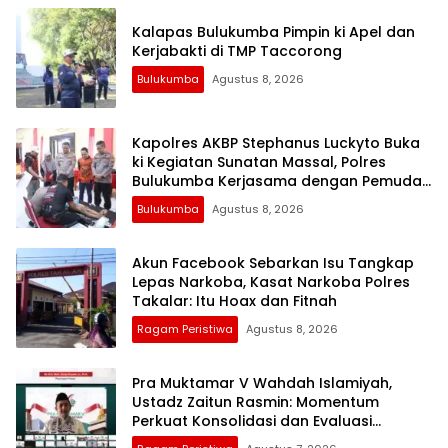
Kalapas Bulukumba Pimpin ki Apel dan
Kerjabakti di TMP Taccorong
Bulukumba
Agustus 8, 2026
Kapolres AKBP Stephanus Luckyto Buka
ki Kegiatan Sunatan Massal, Polres
Bulukumba Kerjasama dengan Pemuda
Pancasila
Bulukumba
Agustus 8, 2026
Akun Facebook Sebarkan Isu Tangkap
Lepas Narkoba, Kasat Narkoba Polres
Takalar: Itu Hoax dan Fitnah
Ragam Peristiwa
Agustus 8, 2026
Pra Muktamar V Wahdah Islamiyah,
Ustadz Zaitun Rasmin: Momentum
Perkuat Konsolidasi dan Evaluasi
Perjalanan Dakwah