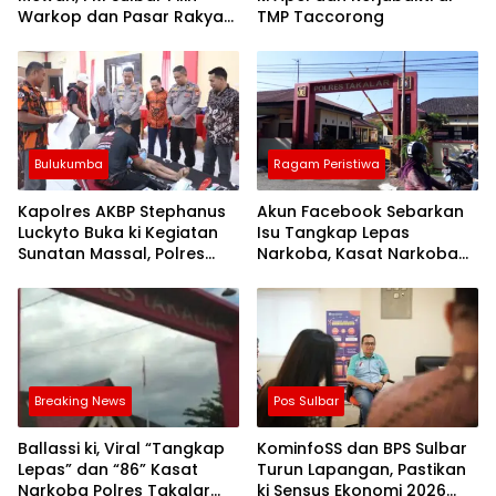
Warkop dan Pasar Rakyat
TMP Taccorong
untuk Rayakan HUT Ke-1
Bulukumba
Ragam Peristiwa
Kapolres AKBP Stephanus
Akun Facebook Sebarkan
Luckyto Buka ki Kegiatan
Isu Tangkap Lepas
Sunatan Massal, Polres
Narkoba, Kasat Narkoba
Bulukumba Kerjasama
Polres Takalar: Itu Hoax
dengan Pemuda Pancasila
dan Fitnah
Breaking News
Pos Sulbar
Ballassi ki, Viral “Tangkap
KominfoSS dan BPS Sulbar
Lepas” dan “86” Kasat
Turun Lapangan, Pastikan
Narkoba Polres Takalar
ki Sensus Ekonomi 2026