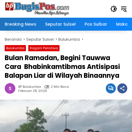
Langsung
ke
konten
Breaking News
Seputar Sulsel
Pos Sulbar
Makass
Beranda
Seputar Sulsel
Bulukumba
Bulukumba
Ragam Peristiwa
Bulan Ramadan, Begini Tauwwa
Cara Bhabinkamtibmas Antisipasi
Balapan Liar di Wilayah Binaannya
BP Bulukumba
2 Min Baca
Februari 28, 2026