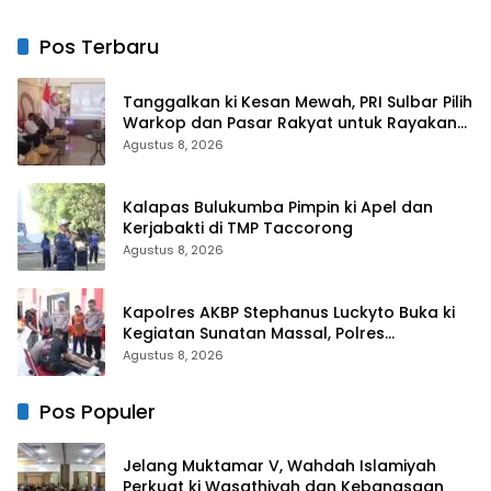
Sebut Hoax
Berjalan Nyaman dan
Akurat
Pos Terbaru
Tanggalkan ki Kesan Mewah, PRI Sulbar Pilih
Warkop dan Pasar Rakyat untuk Rayakan
HUT Ke-1
Agustus 8, 2026
Kalapas Bulukumba Pimpin ki Apel dan
Kerjabakti di TMP Taccorong
Agustus 8, 2026
Kapolres AKBP Stephanus Luckyto Buka ki
Kegiatan Sunatan Massal, Polres
Bulukumba Kerjasama dengan Pemuda
Agustus 8, 2026
Pancasila
Pos Populer
Jelang Muktamar V, Wahdah Islamiyah
Perkuat ki Wasathiyah dan Kebangsaan