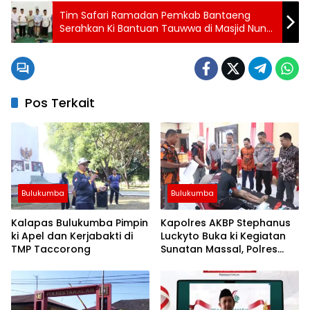
Tim Safari Ramadan Pemkab Bantaeng
Serahkan Ki Bantuan Tauwwa di Masjid Nun
Sungai Bialo
Pos Terkait
Bulukumba
Bulukumba
Kalapas Bulukumba Pimpin
Kapolres AKBP Stephanus
ki Apel dan Kerjabakti di
Luckyto Buka ki Kegiatan
TMP Taccorong
Sunatan Massal, Polres
Bulukumba Kerjasama
dengan Pemuda Pancasila