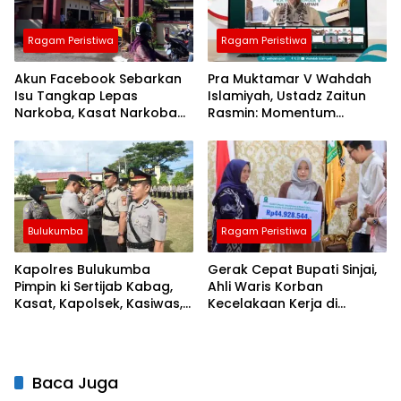
Ragam Peristiwa
Ragam Peristiwa
Akun Facebook Sebarkan
Pra Muktamar V Wahdah
Isu Tangkap Lepas
Islamiyah, Ustadz Zaitun
Narkoba, Kasat Narkoba
Rasmin: Momentum
Polres Takalar: Itu Hoax
Perkuat Konsolidasi dan
dan Fitnah
Evaluasi Perjalanan
Dakwah
Bulukumba
Ragam Peristiwa
Kapolres Bulukumba
Gerak Cepat Bupati Sinjai,
Pimpin ki Sertijab Kabag,
Ahli Waris Korban
Kasat, Kapolsek, Kasiwas,
Kecelakaan Kerja di
dan Pelantikan Kasi Humas
Morowali Terima Santunan
BPJS Ketenagakerjaan
Baca Juga