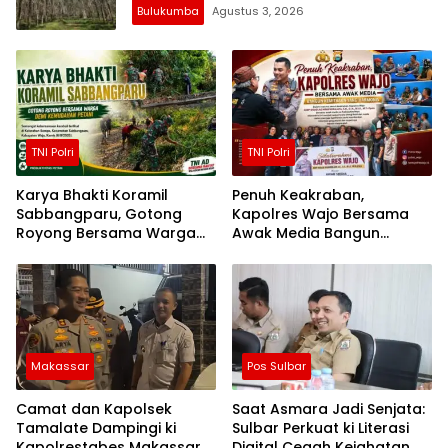
Bulukumba
Agustus 3, 2026
TNI Polri
TNI Polri
Karya Bhakti Koramil
Penuh Keakraban,
Sabbangparu, Gotong
Kapolres Wajo Bersama
Royong Bersama Warga
Awak Media Bangun
Demi Kemudahan Petani
Kemitraan yang Harmonis
Makassar
Pos Sulbar
Camat dan Kapolsek
Saat Asmara Jadi Senjata:
Tamalate Dampingi ki
Sulbar Perkuat ki Literasi
Kapolrestabes Makassar
Digital Cegah Kejahatan