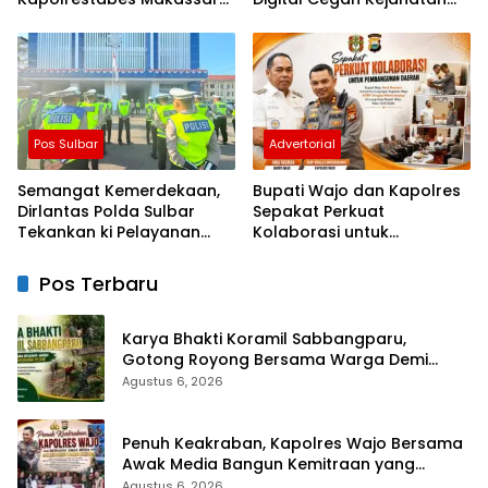
Serahkan Bantuan
Love Scamming
Sembako di Bontoduri
Pos Sulbar
Advertorial
Semangat Kemerdekaan,
Bupati Wajo dan Kapolres
Dirlantas Polda Sulbar
Sepakat Perkuat
Tekankan ki Pelayanan
Kolaborasi untuk
yang Lebih Humanis dan
Pembangunan Daerah
Menyentuh Hati
Pos Terbaru
Karya Bhakti Koramil Sabbangparu,
Gotong Royong Bersama Warga Demi
Kemudahan Petani
Agustus 6, 2026
Penuh Keakraban, Kapolres Wajo Bersama
Awak Media Bangun Kemitraan yang
Harmonis
Agustus 6, 2026