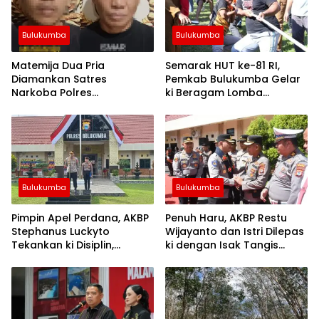
Bulukumba
Bulukumba
Matemija Dua Pria
Semarak HUT ke-81 RI,
Diamankan Satres
Pemkab Bulukumba Gelar
Narkoba Polres
ki Beragam Lomba
Bulukumba, Turut Disita
Tradisional hingga
Satu Sachet Diduga Sabu.
Olahraga
Bulukumba
Bulukumba
Pimpin Apel Perdana, AKBP
Penuh Haru, AKBP Restu
Stephanus Luckyto
Wijayanto dan Istri Dilepas
Tekankan ki Disiplin,
ki dengan Isak Tangis
Kebersihan, dan Kecintaan
Personel Polres Bulukumba
Terhadap Organisasi