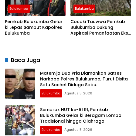
Bulukumba
Bulukumba
Pemkab Bulukumba Gelar
Cocoki Tauwwa Pemkab
ki Lepas Sambut Kapolres
Bulukumba Dukung
Bulukumba
Aspirasi Pemanfaatan Eks
HGU Lonsum untuk
Kepentingan Masyarakat
Baca Juga
Matemija Dua Pria Diamankan Satres
Narkoba Polres Bulukumba, Turut Disita
Satu Sachet Diduga Sabu.
Bulukumba
Agustus 5, 2026
Semarak HUT ke-81 RI, Pemkab
Bulukumba Gelar ki Beragam Lomba
Tradisional hingga Olahraga
Bulukumba
Agustus 5, 2026