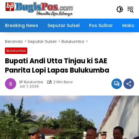
Langsung
ke
konten
Breaking News
Seputar Sulsel
Pos Sulbar
Makass
Beranda
Seputar Sulsel
Bulukumba
Bulukumba
Bupati Andi Utta Tinjau ki SAE
Panrita Lopi Lapas Bulukumba
BP Bulukumba
2 Min Baca
Juli 7, 2026