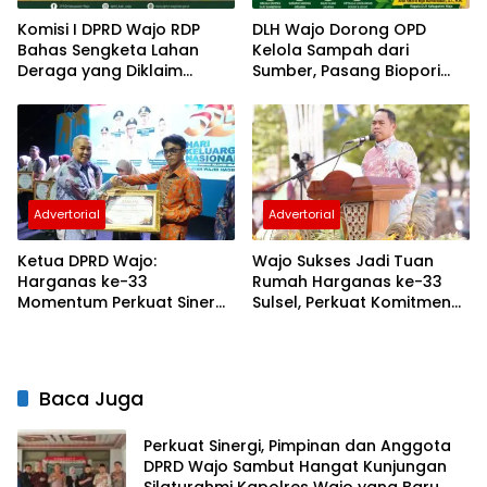
Komisi I DPRD Wajo RDP
DLH Wajo Dorong OPD
Bahas Sengketa Lahan
Kelola Sampah dari
Deraga yang Diklaim
Sumber, Pasang Biopori
Masuk Kawasan Hutan
hingga Sediakan
Penampungan Botol
Plastik
Advertorial
Advertorial
Ketua DPRD Wajo:
Wajo Sukses Jadi Tuan
Harganas ke-33
Rumah Harganas ke-33
Momentum Perkuat Sinergi
Sulsel, Perkuat Komitmen
Bangun Keluarga
Bangun Keluarga
Berkualitas
Berkualitas
Baca Juga
Perkuat Sinergi, Pimpinan dan Anggota
DPRD Wajo Sambut Hangat Kunjungan
Silaturahmi Kapolres Wajo yang Baru