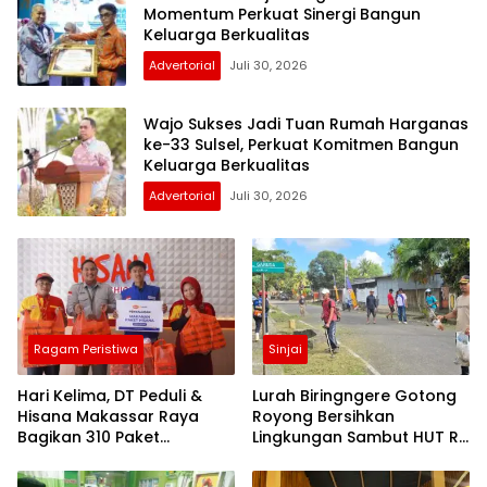
Momentum Perkuat Sinergi Bangun
Keluarga Berkualitas
Advertorial
Juli 30, 2026
Wajo Sukses Jadi Tuan Rumah Harganas
ke-33 Sulsel, Perkuat Komitmen Bangun
Keluarga Berkualitas
Advertorial
Juli 30, 2026
Ragam Peristiwa
Sinjai
Hari Kelima, DT Peduli &
Lurah Biringngere Gotong
Hisana Makassar Raya
Royong Bersihkan
Bagikan 310 Paket
Lingkungan Sambut HUT RI
Makanan untuk Korban
ke-81
Kebakaran Tallo