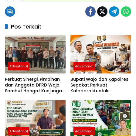
Pos Terkait
Advertorial
Advertorial
Perkuat Sinergi, Pimpinan
Bupati Wajo dan Kapolres
dan Anggota DPRD Wajo
Sepakat Perkuat
Sambut Hangat Kunjungan
Kolaborasi untuk
Silaturahmi Kapolres Wajo
Pembangunan Daerah
yang Baru
Advertorial
Advertorial