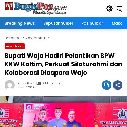
Langsung
ke
konten
Breaking News
Seputar Sulsel
Pos Sulbar
Makass
Beranda
Advertorial
Advertorial
Bupati Wajo Hadiri Pelantikan BPW
KKW Kaltim, Perkuat Silaturahmi dan
Kolaborasi Diaspora Wajo
Bugis Pos
2 Min Baca
Juni 7, 2026