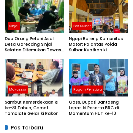
Sinjai
Pos Sulbar
Dua Orang Petani Asal
Ngopi Bareng Komunitas
Desa Gareccing Sinjai
Motor: Polantas Polda
Selatan Ditemukan Tewas,
Sulbar Kuatkan ki
Diduga “Kennaki Strom
Semangat Merah Putih dan
Kasian”
Keselamatan
Makassar
Ragam Peristiwa
Sambut Kemerdekaan RI
Gass, Bupati Bantaeng
ke-81 Tahun, Camat
Lepas ki Peserta BRC di
Tamalate Gelar ki Rakor
Momentum HUT ke-10
Pos Terbaru